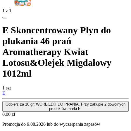
1
z
1
E Skoncentrowany Płyn do
płukania 46 prań
Aromatherapy Kwiat
Lotosu&Olejek Migdałowy
1012ml
1 szt
E
Odbierz za 10 gr: WORECZKI DO PRANIA. Przy zakupie 2 dowolnych
produktów marki E.
Cena
0,00
zł
Promocja do 9.08.2026 lub do wyczerpania zapasów