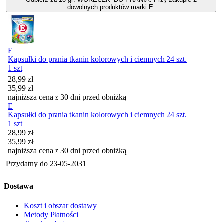
dowolnych produktów marki E.
E
Kapsułki do prania tkanin kolorowych i ciemnych 24 szt.
1 szt
Cena promocyjna
28,99
zł
35,99
zł
najniższa cena z 30 dni przed obniżką
E
Kapsułki do prania tkanin kolorowych i ciemnych 24 szt.
1 szt
Cena promocyjna
28,99
zł
35,99
zł
najniższa cena z 30 dni przed obniżką
Przydatny do
23-05-2031
Dostawa
Koszt i obszar dostawy
Metody Płatności