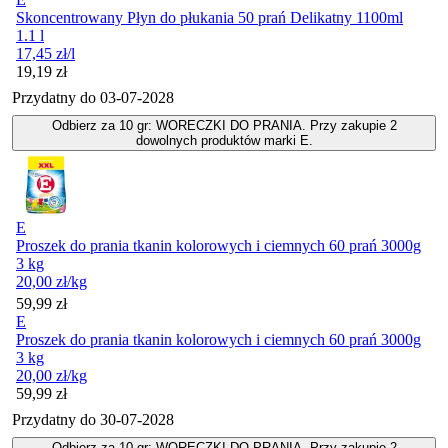
Skoncentrowany Płyn do płukania 50 prań Delikatny 1100ml
1.1 l
17,45
zł
/l
Cena
19,19
zł
Przydatny do
03-07-2028
Odbierz za 10 gr: WORECZKI DO PRANIA. Przy zakupie 2
dowolnych produktów marki E.
E
Proszek do prania tkanin kolorowych i ciemnych 60 prań 3000g
3 kg
20,00
zł
/kg
Cena
59,99
zł
E
Proszek do prania tkanin kolorowych i ciemnych 60 prań 3000g
3 kg
20,00
zł
/kg
Cena
59,99
zł
Przydatny do
30-07-2028
Odbierz za 10 gr: WORECZKI DO PRANIA. Przy zakupie 2