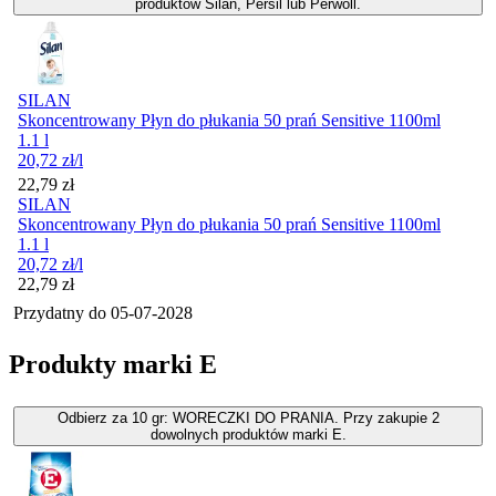
produktów Silan, Persil lub Perwoll.
SILAN
Skoncentrowany Płyn do płukania 50 prań Sensitive 1100ml
1.1 l
20,72
zł
/l
Cena
22,79
zł
SILAN
Skoncentrowany Płyn do płukania 50 prań Sensitive 1100ml
1.1 l
20,72
zł
/l
Cena
22,79
zł
Przydatny do
05-07-2028
Produkty marki E
Odbierz za 10 gr: WORECZKI DO PRANIA. Przy zakupie 2
dowolnych produktów marki E.