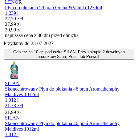
LENOR
Płyn do płukania 59 prań Orchid&Vanilla 1239ml
1.239 l
22,59
zł
/l
Cena promocyjna
27,99
zł
29,99
zł
najniższa cena z 30 dni przed obniżką
Przydatny do
23-07-2027
Odbierz za 10 gr: poduszka SILAN. Przy zakupie 2 dowolnych
produktów Silan, Persil lub Perwoll.
SILAN
Skoncentrowany Płyn do płukania 46 prań Aromatheraphy
Maldives 1012ml
1.012 l
21,73
zł
/l
Cena
21,99
zł
SILAN
Skoncentrowany Płyn do płukania 46 prań Aromatheraphy
Maldives 1012ml
1.012 l