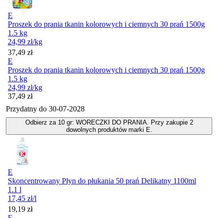
E
Proszek do prania tkanin kolorowych i ciemnych 30 prań 1500g
1.5 kg
24,99
zł
/kg
Cena
37,49
zł
E
Proszek do prania tkanin kolorowych i ciemnych 30 prań 1500g
1.5 kg
24,99
zł
/kg
Cena
37,49
zł
Przydatny do
30-07-2028
Odbierz za 10 gr: WORECZKI DO PRANIA. Przy zakupie 2
dowolnych produktów marki E.
E
Skoncentrowany Płyn do płukania 50 prań Delikatny 1100ml
1.1 l
17,45
zł
/l
Cena
19,19
zł
E