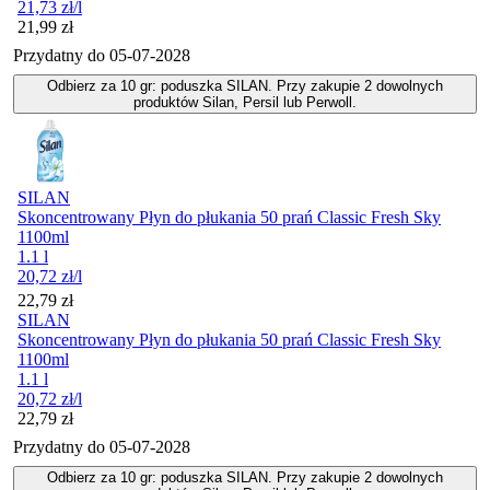
21,73
zł
/l
Cena
21,99
zł
Przydatny do
05-07-2028
Odbierz za 10 gr: poduszka SILAN. Przy zakupie 2 dowolnych
produktów Silan, Persil lub Perwoll.
SILAN
Skoncentrowany Płyn do płukania 50 prań Classic Fresh Sky
1100ml
1.1 l
20,72
zł
/l
Cena
22,79
zł
SILAN
Skoncentrowany Płyn do płukania 50 prań Classic Fresh Sky
1100ml
1.1 l
20,72
zł
/l
Cena
22,79
zł
Przydatny do
05-07-2028
Odbierz za 10 gr: poduszka SILAN. Przy zakupie 2 dowolnych