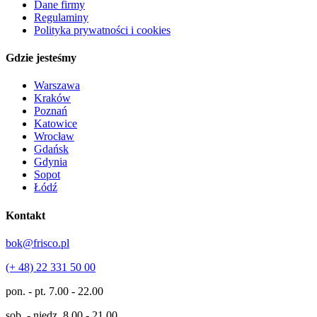
Dane firmy
Regulaminy
Polityka prywatności i cookies
Gdzie jesteśmy
Warszawa
Kraków
Poznań
Katowice
Wrocław
Gdańsk
Gdynia
Sopot
Łódź
Kontakt
bok@frisco.pl
(+ 48) 22 331 50 00
pon. - pt.
7.00 - 22.00
sob. - niedz.
8.00 - 21.00