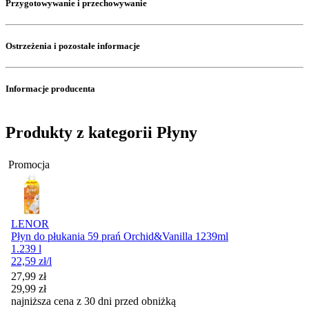
Przygotowywanie i przechowywanie
Ostrzeżenia i pozostałe informacje
Informacje producenta
Produkty z kategorii Płyny
Promocja
LENOR
Płyn do płukania 59 prań Orchid&Vanilla 1239ml
1.239 l
22,59
zł
/l
Cena promocyjna
27,99
zł
29,99
zł
najniższa cena z 30 dni przed obniżką