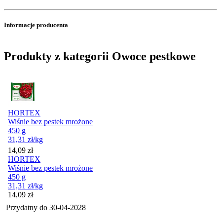
Informacje producenta
Produkty z kategorii Owoce pestkowe
HORTEX
Wiśnie bez pestek mrożone
450 g
31,31
zł
/kg
Cena
14,09
zł
HORTEX
Wiśnie bez pestek mrożone
450 g
31,31
zł
/kg
Cena
14,09
zł
Przydatny do
30-04-2028