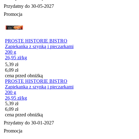
Przydatny do
30-05-2027
Promocja
PROSTE HISTORIE BISTRO
Zapiekanka z szynką i pieczarkami
200 g
26,95
zł
/kg
Cena promocyjna
5,39
zł
6,09
zł
cena przed obniżką
PROSTE HISTORIE BISTRO
Zapiekanka z szynką i pieczarkami
200 g
26,95
zł
/kg
Cena promocyjna
5,39
zł
6,09
zł
cena przed obniżką
Przydatny do
30-01-2027
Promocja