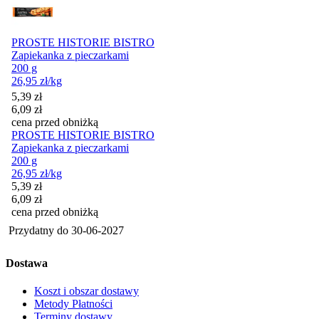
PROSTE HISTORIE BISTRO
Zapiekanka z pieczarkami
200 g
26,95
zł
/kg
Cena promocyjna
5,39
zł
6,09
zł
cena przed obniżką
PROSTE HISTORIE BISTRO
Zapiekanka z pieczarkami
200 g
26,95
zł
/kg
Cena promocyjna
5,39
zł
6,09
zł
cena przed obniżką
Przydatny do
30-06-2027
Dostawa
Koszt i obszar dostawy
Metody Płatności
Terminy dostawy