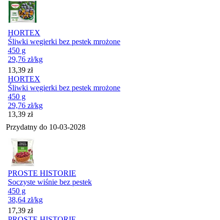
HORTEX
Śliwki węgierki bez pestek mrożone
450 g
29,76
zł
/kg
Cena
13,39
zł
HORTEX
Śliwki węgierki bez pestek mrożone
450 g
29,76
zł
/kg
Cena
13,39
zł
Przydatny do
10-03-2028
PROSTE HISTORIE
Soczyste wiśnie bez pestek
450 g
38,64
zł
/kg
Cena
17,39
zł
PROSTE HISTORIE