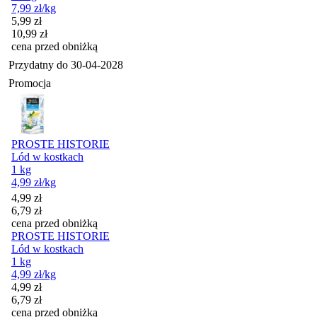
7,99
zł
/kg
Cena promocyjna
5,99
zł
10,99
zł
cena przed obniżką
Przydatny do
30-04-2028
Promocja
PROSTE HISTORIE
Lód w kostkach
1 kg
4,99
zł
/kg
Cena promocyjna
4,99
zł
6,79
zł
cena przed obniżką
PROSTE HISTORIE
Lód w kostkach
1 kg
4,99
zł
/kg
Cena promocyjna
4,99
zł
6,79
zł
cena przed obniżką