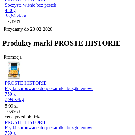
Soczyste wiśnie bez pestek
450 g
38,64
zł
/kg
Cena
17,39
zł
Przydatny do
28-02-2028
Produkty marki PROSTE HISTORIE
Promocja
PROSTE HISTORIE
Frytki karbowane do piekarnika bezglutenowe
750 g
7,99
zł
/kg
Cena promocyjna
5,99
zł
10,99
zł
cena przed obniżką
PROSTE HISTORIE
Frytki karbowane do piekarnika bezglutenowe
750 g