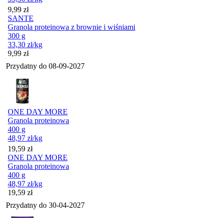
Cena
9,99
zł
SANTE
Granola proteinowa z brownie i wiśniami
300 g
33,30
zł
/kg
Cena
9,99
zł
Przydatny do
08-09-2027
ONE DAY MORE
Granola proteinowa
400 g
48,97
zł
/kg
Cena
19,59
zł
ONE DAY MORE
Granola proteinowa
400 g
48,97
zł
/kg
Cena
19,59
zł
Przydatny do
30-04-2027