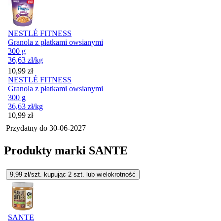
NESTLÉ FITNESS
Granola z płatkami owsianymi
300 g
36,63
zł
/kg
Cena
10,99
zł
NESTLÉ FITNESS
Granola z płatkami owsianymi
300 g
36,63
zł
/kg
Cena
10,99
zł
Przydatny do
30-06-2027
Produkty marki SANTE
9,99
zł/szt. kupując
2
szt.
lub wielokrotność
SANTE