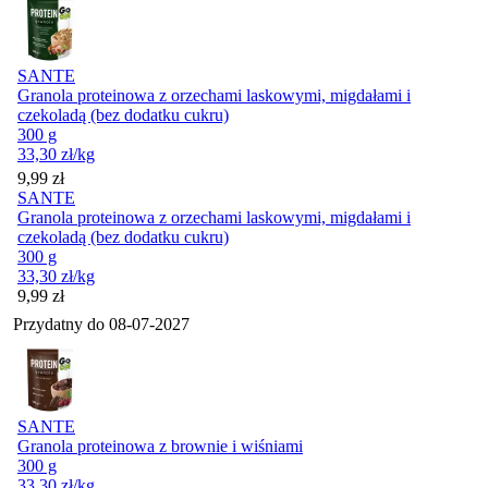
SANTE
Granola proteinowa z orzechami laskowymi, migdałami i
czekoladą (bez dodatku cukru)
300 g
33,30
zł
/kg
Cena
9,99
zł
SANTE
Granola proteinowa z orzechami laskowymi, migdałami i
czekoladą (bez dodatku cukru)
300 g
33,30
zł
/kg
Cena
9,99
zł
Przydatny do
08-07-2027
SANTE
Granola proteinowa z brownie i wiśniami
300 g
33,30
zł
/kg