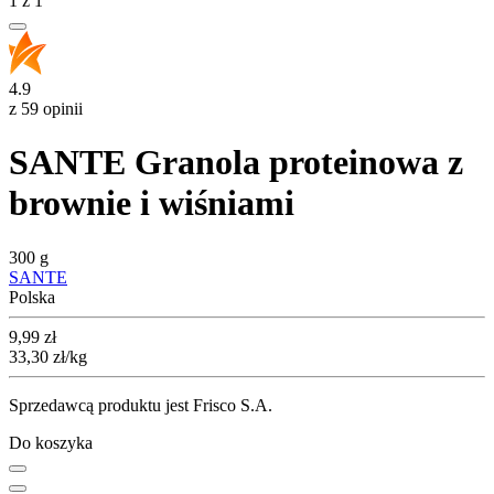
1
z
1
4.9
z 59 opinii
SANTE Granola proteinowa z
brownie i wiśniami
300 g
SANTE
Polska
Cena
9,99
zł
33,30
zł
/kg
Sprzedawcą produktu jest Frisco S.A.
Do koszyka