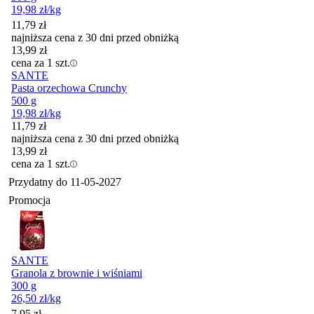
19,98
zł
/kg
11,79
zł
najniższa cena z 30 dni przed obniżką
13,99
zł
cena za 1 szt.
SANTE
Pasta orzechowa Crunchy
500 g
19,98
zł
/kg
11,79
zł
najniższa cena z 30 dni przed obniżką
13,99
zł
cena za 1 szt.
Przydatny do
11-05-2027
Promocja
SANTE
Granola z brownie i wiśniami
300 g
26,50
zł
/kg
Cena promocyjna
7,95
zł