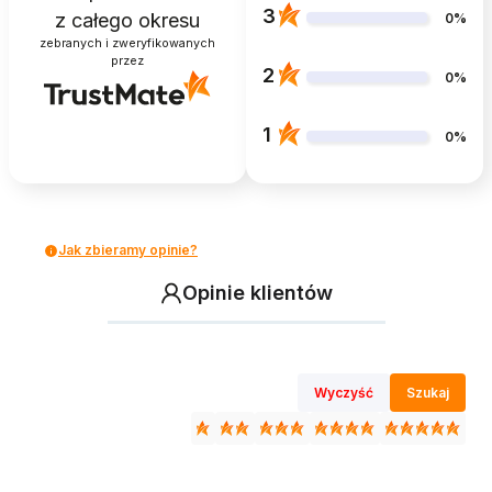
3
z całego okresu
0%
zebranych i zweryfikowanych
przez
2
0%
1
0%
Jak zbieramy opinie?
Opinie klientów
Wyczyść
Szukaj