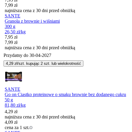
7,99
zł
najniższa cena z 30 dni przed obniżką
SANTE
Granola z brownie i wiśniami
300 g
26,50
zł
/kg
Cena promocyjna
7,95
zł
7,99
zł
najniższa cena z 30 dni przed obniżką
Przydatny do
30-04-2027
4,29
zł/szt. kupując
2
szt.
lub wielokrotność
SANTE
Go on Ciastko proteinowe o smaku brownie bez dodanego cukru
50 g
81,80
zł
/kg
4,29
zł
najniższa cena z 30 dni przed obniżką
4,09
zł
cena za 1 szt.