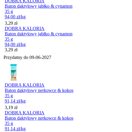
DOBRA KALORIA
Baton daktylowy jabłko & cynamon
35 g
94,00
zł
/kg
Cena
3,29
zł
DOBRA KALORIA
Baton daktylowy jabłko & cynamon
35 g
94,00
zł
/kg
Cena
3,29
zł
Przydatny do
09-06-2027
DOBRA KALORIA
Baton daktylowy nerkowce & kokos
35 g
91,14
zł
/kg
Cena
3,19
zł
DOBRA KALORIA
Baton daktylowy nerkowce & kokos
35 g
91,14
zł
/kg