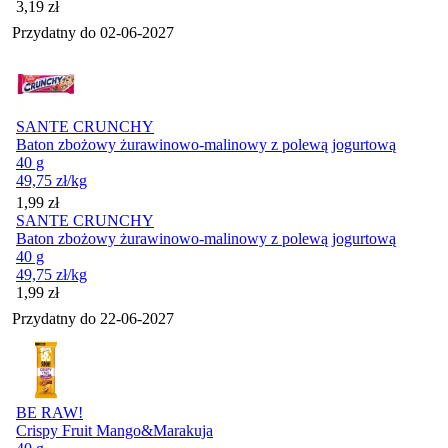
Cena
3,19
zł
Przydatny do
02-06-2027
SANTE CRUNCHY
Baton zbożowy żurawinowo-malinowy z polewą jogurtową
40 g
49,75
zł
/kg
Cena
1,99
zł
SANTE CRUNCHY
Baton zbożowy żurawinowo-malinowy z polewą jogurtową
40 g
49,75
zł
/kg
Cena
1,99
zł
Przydatny do
22-06-2027
BE RAW!
Crispy Fruit Mango&Marakuja