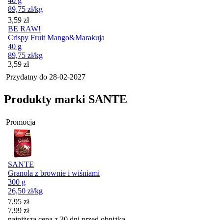
40 g
89,75
zł
/kg
Cena
3,59
zł
BE RAW!
Crispy Fruit Mango&Marakuja
40 g
89,75
zł
/kg
Cena
3,59
zł
Przydatny do
28-02-2027
Produkty marki SANTE
Promocja
SANTE
Granola z brownie i wiśniami
300 g
26,50
zł
/kg
Cena promocyjna
7,95
zł
7,99
zł
najniższa cena z 30 dni przed obniżką