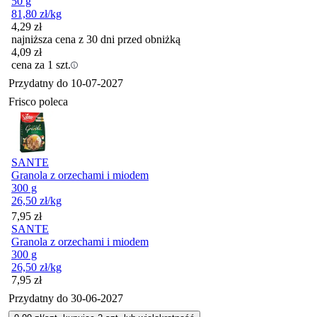
50 g
81,80
zł
/kg
4,29
zł
najniższa cena z 30 dni przed obniżką
4,09
zł
cena za 1 szt.
Przydatny do
10-07-2027
Frisco poleca
SANTE
Granola z orzechami i miodem
300 g
26,50
zł
/kg
Cena
7,95
zł
SANTE
Granola z orzechami i miodem
300 g
26,50
zł
/kg
Cena
7,95
zł
Przydatny do
30-06-2027