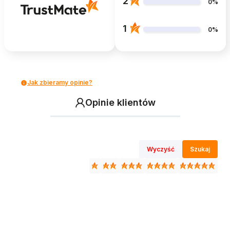
2
0%
1
0%
Jak zbieramy opinie?
Opinie klientów
Wyczyść
Szukaj