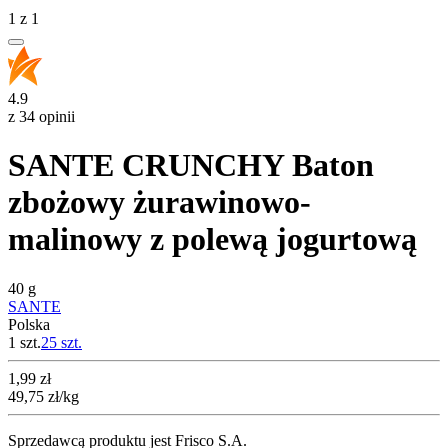
1
z
1
4.9
z 34 opinii
SANTE CRUNCHY Baton
zbożowy żurawinowo-
malinowy z polewą jogurtową
40 g
SANTE
Polska
1 szt.
25
szt.
Cena
1,99
zł
49,75
zł
/kg
Sprzedawcą produktu jest Frisco S.A.