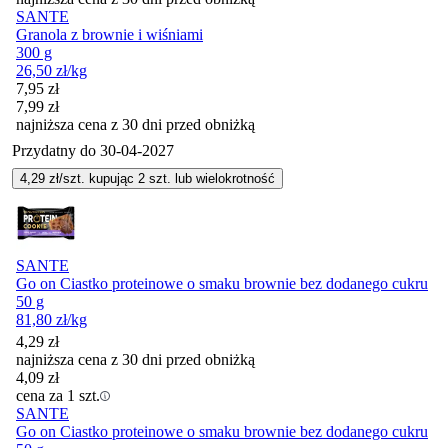
SANTE
Granola z brownie i wiśniami
300 g
26,50
zł
/kg
Cena promocyjna
7,95
zł
7,99
zł
najniższa cena z 30 dni przed obniżką
Przydatny do
30-04-2027
4,29
zł/szt. kupując
2
szt.
lub wielokrotność
SANTE
Go on Ciastko proteinowe o smaku brownie bez dodanego cukru
50 g
81,80
zł
/kg
4,29
zł
najniższa cena z 30 dni przed obniżką
4,09
zł
cena za 1 szt.
SANTE
Go on Ciastko proteinowe o smaku brownie bez dodanego cukru