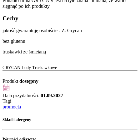
Ponadto firma GRYCAN jest na tyle znana i lubiana, że warto
sięgnąć po ich produkty.
Cechy
jakość gwarantuję osobiście - Z. Grycan
bez glutenu
truskawki ze śmietaną
GRYCAN Lody Truskawkowe
Produkt
dostępny
Data przydatności:
01.09.2027
Tagi
promocja
Skład i alergeny
Wartości odżywcze