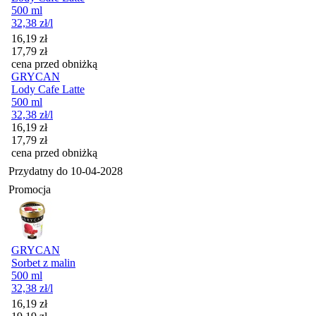
500 ml
32,38
zł
/l
Cena promocyjna
16,19
zł
17,79
zł
cena przed obniżką
GRYCAN
Lody Cafe Latte
500 ml
32,38
zł
/l
Cena promocyjna
16,19
zł
17,79
zł
cena przed obniżką
Przydatny do
10-04-2028
Promocja
GRYCAN
Sorbet z malin
500 ml
32,38
zł
/l
Cena promocyjna
16,19
zł