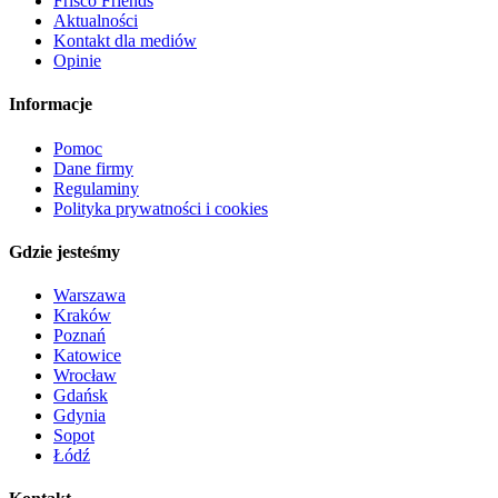
Frisco Friends
Aktualności
Kontakt dla mediów
Opinie
Informacje
Pomoc
Dane firmy
Regulaminy
Polityka prywatności i cookies
Gdzie jesteśmy
Warszawa
Kraków
Poznań
Katowice
Wrocław
Gdańsk
Gdynia
Sopot
Łódź