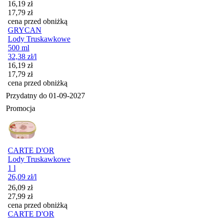
Cena promocyjna
16,19
zł
17,79
zł
cena przed obniżką
GRYCAN
Lody Truskawkowe
500 ml
32,38
zł
/l
Cena promocyjna
16,19
zł
17,79
zł
cena przed obniżką
Przydatny do
01-09-2027
Promocja
CARTE D'OR
Lody Truskawkowe
1 l
26,09
zł
/l
Cena promocyjna
26,09
zł
27,99
zł
cena przed obniżką
CARTE D'OR