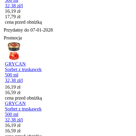
500 ml
32,38
zł
/l
Cena promocyjna
16,19
zł
17,79
zł
cena przed obniżką
Przydatny do
07-01-2028
Promocja
GRYCAN
Sorbet z truskawek
500 ml
32,38
zł
/l
Cena promocyjna
16,19
zł
16,59
zł
cena przed obniżką
GRYCAN
Sorbet z truskawek
500 ml
32,38
zł
/l
Cena promocyjna
16,19
zł
16,59
zł