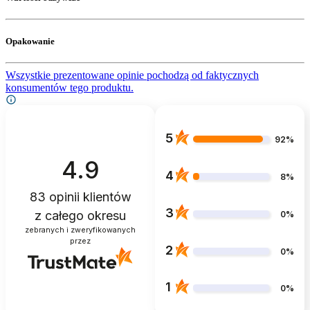
Opakowanie
Wszystkie prezentowane opinie pochodzą od faktycznych
konsumentów tego produktu.
5
92%
4.9
4
8%
83
opinii klientów
3
z całego okresu
0%
zebranych i zweryfikowanych
przez
2
0%
1
0%