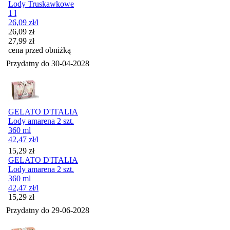
Lody Truskawkowe
1 l
26,09
zł
/l
Cena promocyjna
26,09
zł
27,99
zł
cena przed obniżką
Przydatny do
30-04-2028
GELATO D'ITALIA
Lody amarena 2 szt.
360 ml
42,47
zł
/l
Cena
15,29
zł
GELATO D'ITALIA
Lody amarena 2 szt.
360 ml
42,47
zł
/l
Cena
15,29
zł
Przydatny do
29-06-2028