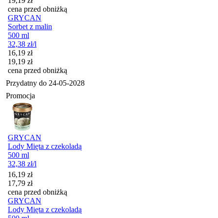
19,19
zł
cena przed obniżką
GRYCAN
Sorbet z malin
500 ml
32,38
zł
/l
Cena promocyjna
16,19
zł
19,19
zł
cena przed obniżką
Przydatny do
24-05-2028
Promocja
GRYCAN
Lody Mięta z czekoladą
500 ml
32,38
zł
/l
Cena promocyjna
16,19
zł
17,79
zł
cena przed obniżką
GRYCAN
Lody Mięta z czekoladą