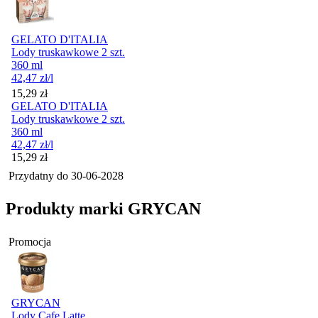
GELATO D'ITALIA
Lody truskawkowe 2 szt.
360 ml
42,47
zł
/l
Cena
15,29
zł
GELATO D'ITALIA
Lody truskawkowe 2 szt.
360 ml
42,47
zł
/l
Cena
15,29
zł
Przydatny do
30-06-2028
Produkty marki GRYCAN
Promocja
GRYCAN
Lody Cafe Latte