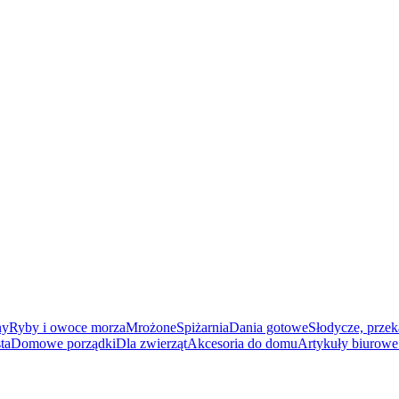
ny
Ryby i owoce morza
Mrożone
Spiżarnia
Dania gotowe
Słodycze, przek
ta
Domowe porządki
Dla zwierząt
Akcesoria do domu
Artykuły biurowe 