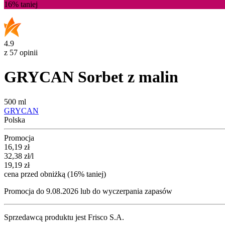
16%
taniej
4.9
z 57 opinii
GRYCAN Sorbet z malin
500 ml
GRYCAN
Polska
Promocja
Cena promocyjna
16,19
zł
32,38
zł
/l
19,19
zł
cena przed obniżką (16% taniej)
Promocja do 9.08.2026 lub do wyczerpania zapasów
Sprzedawcą produktu jest Frisco S.A.