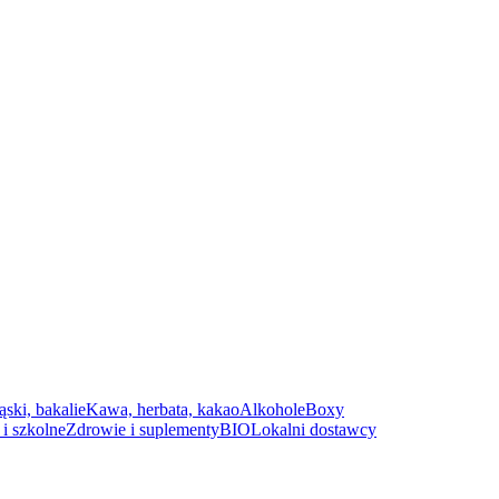
ąski, bakalie
Kawa, herbata, kakao
Alkohole
Boxy
i szkolne
Zdrowie i suplementy
BIO
Lokalni dostawcy