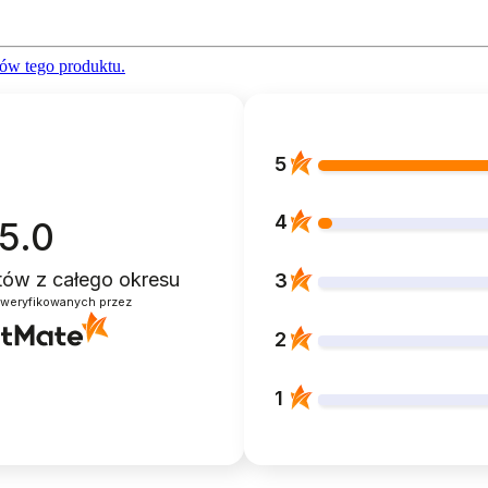
ów tego produktu.
5
4
5.0
ntów
z całego okresu
3
zweryfikowanych przez
2
1