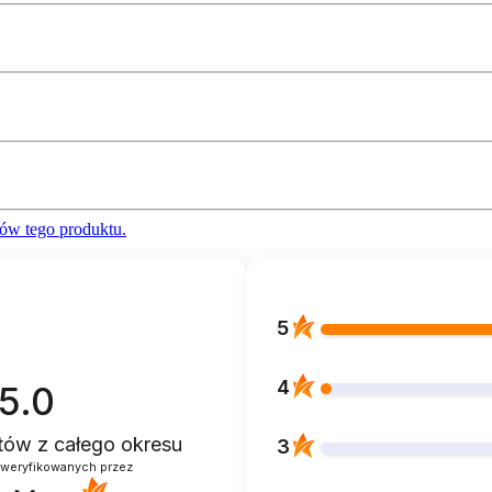
ów tego produktu.
5
4
5.0
ntów
z całego okresu
3
zweryfikowanych przez