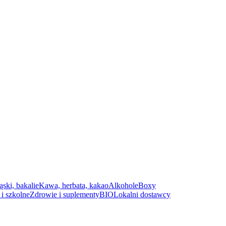
ąski, bakalie
Kawa, herbata, kakao
Alkohole
Boxy
i szkolne
Zdrowie i suplementy
BIO
Lokalni dostawcy