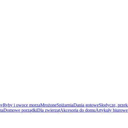
ny
Ryby i owoce morza
Mrożone
Spiżarnia
Dania gotowe
Słodycze, przek
ta
Domowe porządki
Dla zwierząt
Akcesoria do domu
Artykuły biurowe 