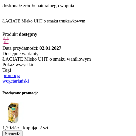
doskonałe źródło naturalnego wapnia
ŁACIATE Mleko UHT o smaku truskawkowym
Produkt
dostępny
Data przydatności:
02.01.2027
Dostępne warianty
ŁACIATE Mleko UHT o smaku waniliowym
Pokaż wszystkie
Tagi
promocja
wegetariański
Powiązane promocje
1,79zł/szt. kupując 2 szt.
Sprawdź