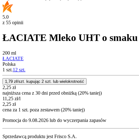
5.0
z 55 opinii
ŁACIATE Mleko UHT o smaku
200 ml
ŁACIATE
Polska
1 szt.
12
szt.
1,79
zł/szt. kupując
2
szt.
lub wielokrotność
2,25
zł
najniższa cena z 30 dni przed obniżką (20% taniej)
11,25
zł
/l
2,25
zł
cena za 1 szt. poza zestawem (20% taniej)
Promocja do 9.08.2026 lub do wyczerpania zapasów
Sprzedawcą produktu jest Frisco S.A.