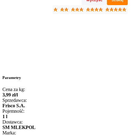
Parametry
Cena za kg:
3
,
99
zł
/
l
Sprzedawca:
Frisco S.A.
Pojemność:
1 l
Dostawca:
SM MLEKPOL
Marka: