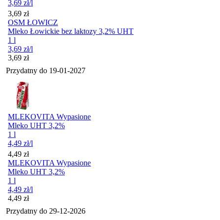
3,69
zł
/l
Cena
3,69
zł
OSM ŁOWICZ
Mleko Łowickie bez laktozy 3,2% UHT
1 l
3,69
zł
/l
Cena
3,69
zł
Przydatny do
19-01-2027
MLEKOVITA Wypasione
Mleko UHT 3,2%
1 l
4,49
zł
/l
Cena
4,49
zł
MLEKOVITA Wypasione
Mleko UHT 3,2%
1 l
4,49
zł
/l
Cena
4,49
zł
Przydatny do
29-12-2026