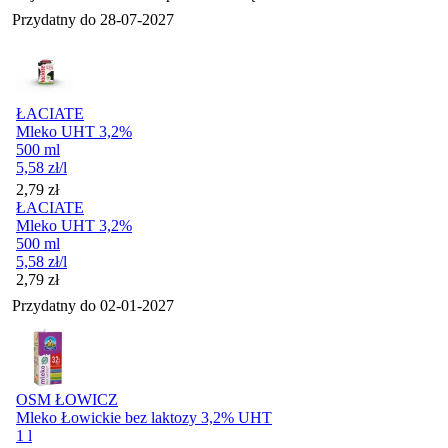
Przydatny do
28-07-2027
ŁACIATE
Mleko UHT 3,2%
500 ml
5,58
zł
/l
Cena
2,79
zł
ŁACIATE
Mleko UHT 3,2%
500 ml
5,58
zł
/l
Cena
2,79
zł
Przydatny do
02-01-2027
OSM ŁOWICZ
Mleko Łowickie bez laktozy 3,2% UHT
1 l