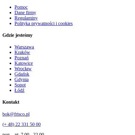
Pomoc
Dane firmy
Regulaminy
Polityka prywatności i cookies
Gdzie jesteśmy
Warszawa
Kraków
Poznań
Katowice
Wrocław
Gdańsk
Gdynia
Sopot
Łódź
Kontakt
bok@frisco.pl
(+ 48) 22 331 50 00
pon. - pt.
7.00 - 22.00