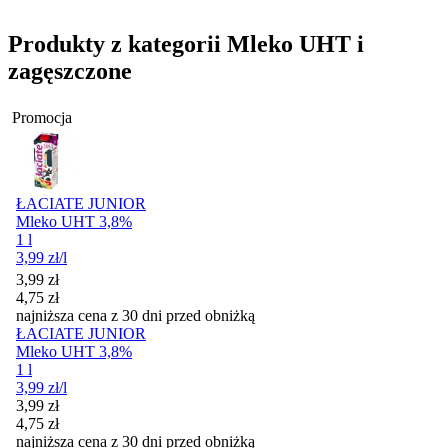
Produkty z kategorii Mleko UHT i
zagęszczone
Promocja
ŁACIATE JUNIOR
Mleko UHT 3,8%
1 l
3,99
zł
/l
Cena promocyjna
3,99
zł
4,75
zł
najniższa cena z 30 dni przed obniżką
ŁACIATE JUNIOR
Mleko UHT 3,8%
1 l
3,99
zł
/l
Cena promocyjna
3,99
zł
4,75
zł
najniższa cena z 30 dni przed obniżką