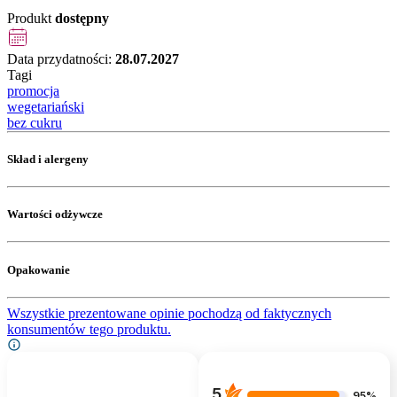
Produkt
dostępny
Data przydatności:
28.07.2027
Tagi
promocja
wegetariański
bez cukru
Skład i alergeny
Wartości odżywcze
Opakowanie
Wszystkie prezentowane opinie pochodzą od faktycznych
konsumentów tego produktu.
5
95%