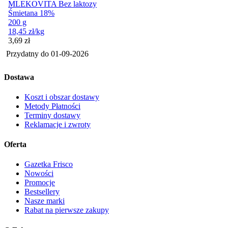
MLEKOVITA Bez laktozy
Śmietana 18%
200 g
18,45
zł
/kg
Cena
3,69
zł
Przydatny do
01-09-2026
Dostawa
Koszt i obszar dostawy
Metody Płatności
Terminy dostawy
Reklamacje i zwroty
Oferta
Gazetka Frisco
Nowości
Promocje
Bestsellery
Nasze marki
Rabat na pierwsze zakupy