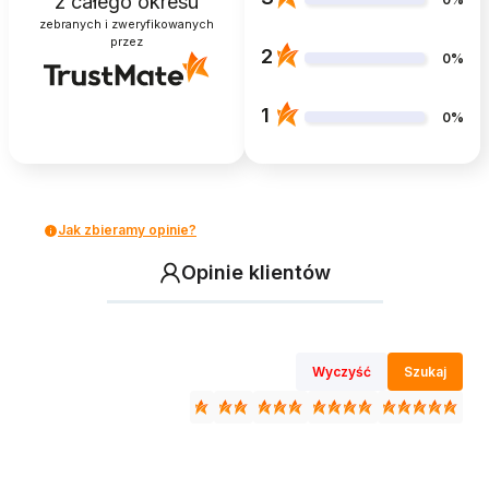
z całego okresu
zebranych i zweryfikowanych
przez
2
0%
1
0%
Jak zbieramy opinie?
Opinie klientów
Wyczyść
Szukaj