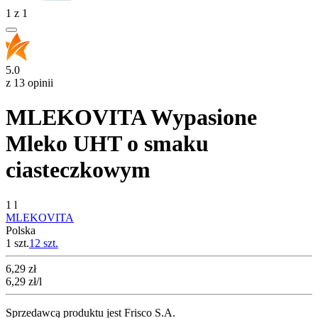
1
z
1
5.0
z 13 opinii
MLEKOVITA Wypasione
Mleko UHT o smaku
ciasteczkowym
1 l
MLEKOVITA
Polska
1 szt.
12
szt.
Cena
6,29
zł
6,29
zł
/l
Sprzedawcą produktu jest Frisco S.A.