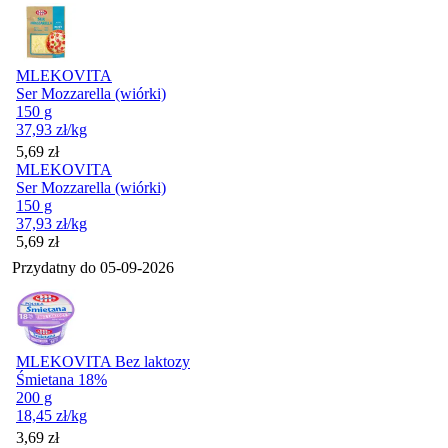
MLEKOVITA
Ser Mozzarella (wiórki)
150 g
37,93
zł
/kg
Cena
5,69
zł
MLEKOVITA
Ser Mozzarella (wiórki)
150 g
37,93
zł
/kg
Cena
5,69
zł
Przydatny do
05-09-2026
MLEKOVITA Bez laktozy
Śmietana 18%
200 g
18,45
zł
/kg
Cena
3,69
zł