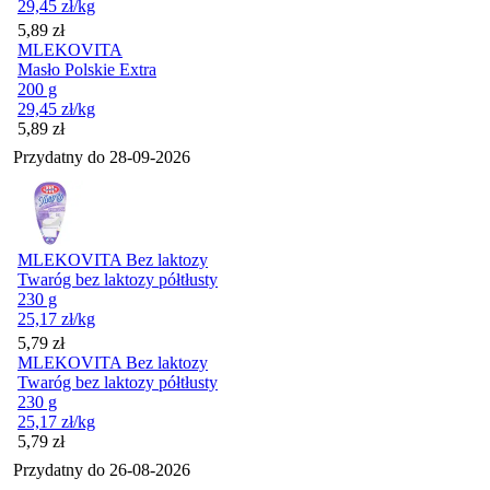
29,45
zł
/kg
Cena
5,89
zł
MLEKOVITA
Masło Polskie Extra
200 g
29,45
zł
/kg
Cena
5,89
zł
Przydatny do
28-09-2026
MLEKOVITA Bez laktozy
Twaróg bez laktozy półtłusty
230 g
25,17
zł
/kg
Cena
5,79
zł
MLEKOVITA Bez laktozy
Twaróg bez laktozy półtłusty
230 g
25,17
zł
/kg
Cena
5,79
zł
Przydatny do
26-08-2026