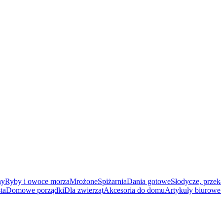
ny
Ryby i owoce morza
Mrożone
Spiżarnia
Dania gotowe
Słodycze, przek
ta
Domowe porządki
Dla zwierząt
Akcesoria do domu
Artykuły biurowe 