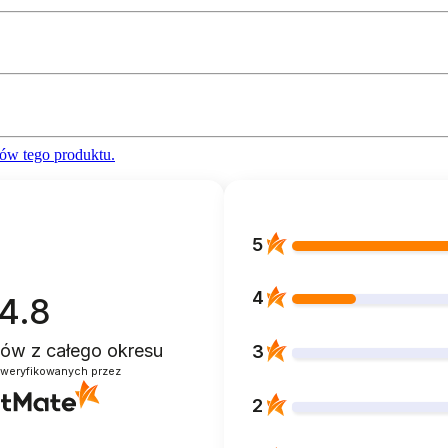
ów tego produktu.
5
4
4.8
ntów
z całego okresu
3
zweryfikowanych przez
2