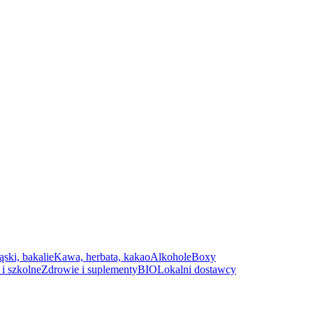
ąski, bakalie
Kawa, herbata, kakao
Alkohole
Boxy
i szkolne
Zdrowie i suplementy
BIO
Lokalni dostawcy