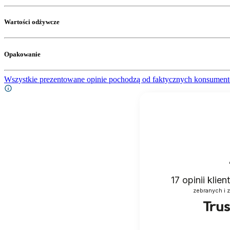
Wartości odżywcze
Opakowanie
Wszystkie prezentowane opinie pochodzą od faktycznych konsument
17
opinii klie
zebranych i 