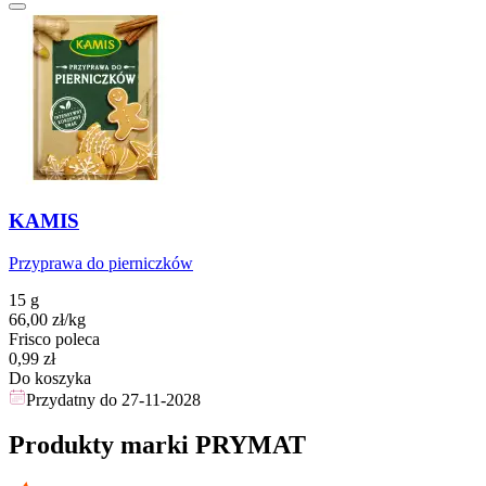
KAMIS
Przyprawa do pierniczków
15 g
66,00
zł
/kg
Frisco poleca
Cena
0,99
zł
Do koszyka
Przydatny do
27-11-2028
Produkty marki PRYMAT