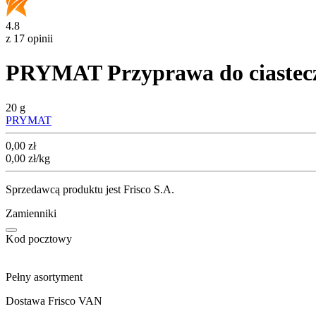
4.8
z 17 opinii
PRYMAT Przyprawa do ciastecz
20 g
PRYMAT
Cena
0,00
zł
0,00
zł
/kg
Sprzedawcą produktu jest Frisco S.A.
Zamienniki
Kod pocztowy
Pełny asortyment
Dostawa Frisco VAN