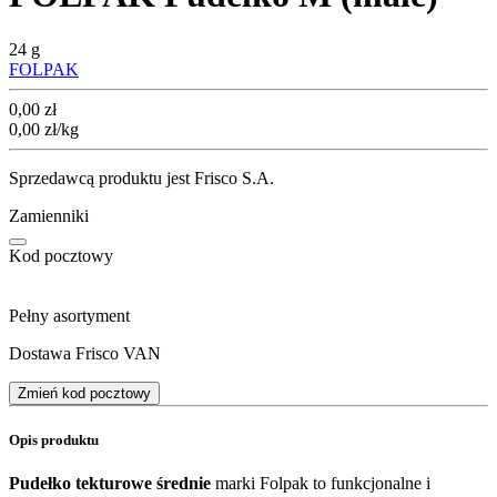
24 g
FOLPAK
Cena
0,00
zł
0,00
zł
/kg
Sprzedawcą produktu jest Frisco S.A.
Zamienniki
Kod pocztowy
Pełny asortyment
Dostawa Frisco VAN
Zmień kod pocztowy
Opis produktu
Pudełko tekturowe średnie
marki Folpak to funkcjonalne i