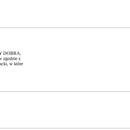
INY DOBRA,
w zgodzie z
cki, w które