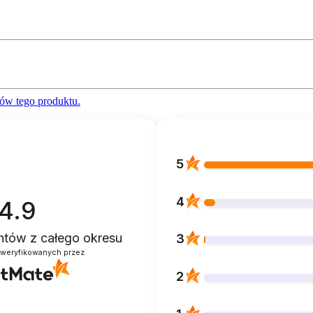
ów tego produktu.
5
4
4.9
entów
z całego okresu
3
zweryfikowanych przez
2