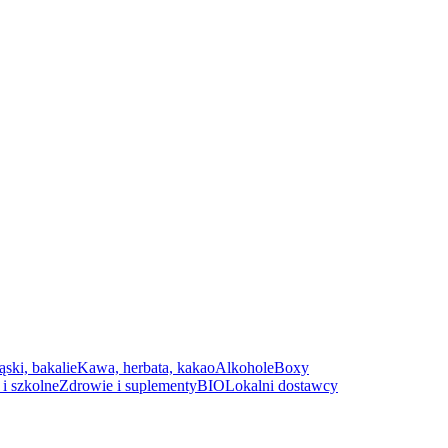
ąski, bakalie
Kawa, herbata, kakao
Alkohole
Boxy
i szkolne
Zdrowie i suplementy
BIO
Lokalni dostawcy