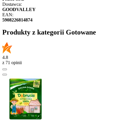
Dostawca:
GOODVALLEY
EAN:
5908226814874
Produkty z kategorii Gotowane
4.8
z 71 opinii