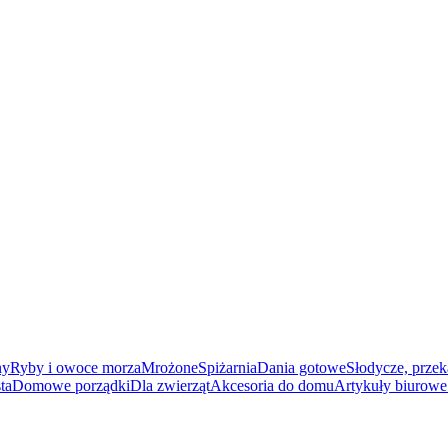
ny
Ryby i owoce morza
Mrożone
Spiżarnia
Dania gotowe
Słodycze, przek
ta
Domowe porządki
Dla zwierząt
Akcesoria do domu
Artykuły biurowe 