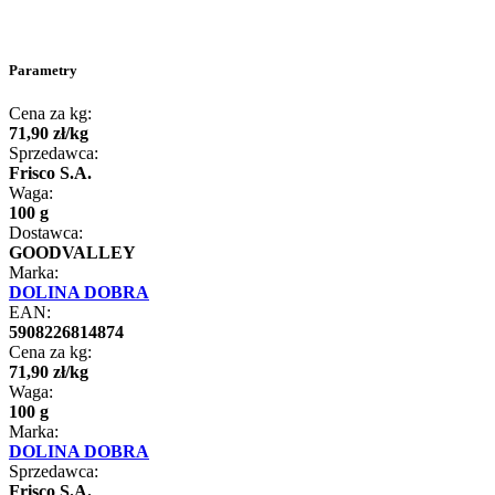
Parametry
Cena za kg:
71
,
90
zł
/
kg
Sprzedawca:
Frisco S.A.
Waga:
100 g
Dostawca:
GOODVALLEY
Marka:
DOLINA DOBRA
EAN:
5908226814874
Cena za kg:
71
,
90
zł
/
kg
Waga:
100 g
Marka:
DOLINA DOBRA
Sprzedawca:
Frisco S.A.