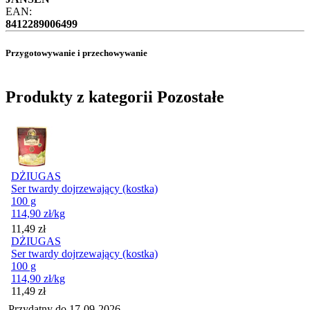
EAN:
8412289006499
Przygotowywanie i przechowywanie
Produkty z kategorii Pozostałe
DŻIUGAS
Ser twardy dojrzewający (kostka)
100 g
114,90
zł
/kg
Cena
11,49
zł
DŻIUGAS
Ser twardy dojrzewający (kostka)
100 g
114,90
zł
/kg
Cena
11,49
zł
Przydatny do
17-09-2026