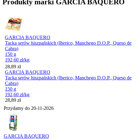
Produkty marki GARCIA BAQUERO
GARCIA BAQUERO
Tacka serów hiszpańskich (Iberico, Manchego D.O.P., Queso de
Cabra)
150 g
192,60
zł
/kg
Cena
28,89
zł
GARCIA BAQUERO
Tacka serów hiszpańskich (Iberico, Manchego D.O.P., Queso de
Cabra)
150 g
192,60
zł
/kg
Cena
28,89
zł
Przydatny do
20-11-2026
GARCIA BAQUERO