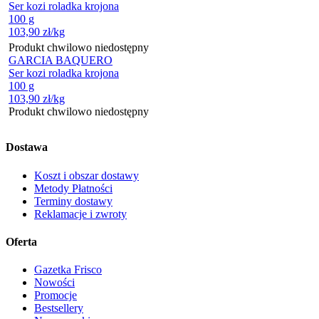
Ser kozi roladka krojona
100 g
103,90
zł
/kg
Produkt chwilowo niedostępny
GARCIA BAQUERO
Ser kozi roladka krojona
100 g
103,90
zł
/kg
Produkt chwilowo niedostępny
Dostawa
Koszt i obszar dostawy
Metody Płatności
Terminy dostawy
Reklamacje i zwroty
Oferta
Gazetka Frisco
Nowości
Promocje
Bestsellery