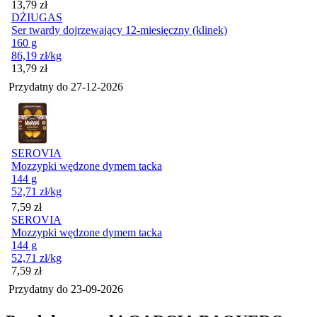
Cena
13,79
zł
DŻIUGAS
Ser twardy dojrzewający 12-miesięczny (klinek)
160 g
86,19
zł
/kg
Cena
13,79
zł
Przydatny do
27-12-2026
SEROVIA
Mozzypki wędzone dymem tacka
144 g
52,71
zł
/kg
Cena
7,59
zł
SEROVIA
Mozzypki wędzone dymem tacka
144 g
52,71
zł
/kg
Cena
7,59
zł
Przydatny do
23-09-2026