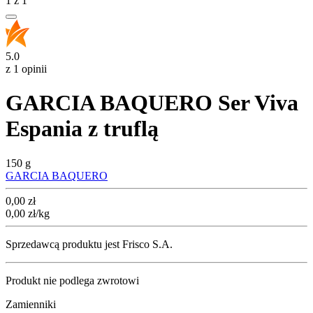
1
z
1
5.0
z 1 opinii
GARCIA BAQUERO Ser Viva
Espania z truflą
150 g
GARCIA BAQUERO
Cena
0,00
zł
0,00
zł
/kg
Sprzedawcą produktu jest Frisco S.A.
Produkt nie podlega zwrotowi
Zamienniki