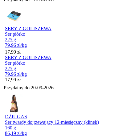
SERY Z GOLISZEWA
Ser piórko
225 g
79,96
zł
/kg
Cena
17,99
zł
SERY Z GOLISZEWA
Ser piórko
225 g
79,96
zł
/kg
Cena
17,99
zł
Przydatny do
20-09-2026
DŻIUGAS
Ser twardy dojrzewający 12-miesięczny (klinek)
160 g
86,19
zł
/kg