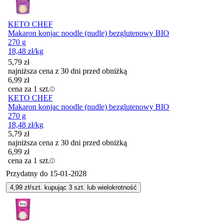
KETO CHEF
Makaron konjac noodle (nudle) bezglutenowy BIO
270 g
18,48
zł
/kg
5,79
zł
najniższa cena z 30 dni przed obniżką
6,99
zł
cena za 1 szt.
KETO CHEF
Makaron konjac noodle (nudle) bezglutenowy BIO
270 g
18,48
zł
/kg
5,79
zł
najniższa cena z 30 dni przed obniżką
6,99
zł
cena za 1 szt.
Przydatny do
15-01-2028
4,99
zł/szt. kupując
3
szt.
lub wielokrotność