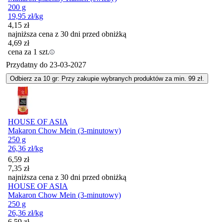
200 g
19,95
zł
/kg
4,15
zł
najniższa cena z 30 dni przed obniżką
4,69
zł
cena za 1 szt.
Przydatny do
23-03-2027
Odbierz za 10 gr: Przy zakupie wybranych produktów za min. 99 zł.
HOUSE OF ASIA
Makaron Chow Mein (3-minutowy)
250 g
26,36
zł
/kg
Cena promocyjna
6,59
zł
7,35
zł
najniższa cena z 30 dni przed obniżką
HOUSE OF ASIA
Makaron Chow Mein (3-minutowy)
250 g
26,36
zł
/kg
Cena promocyjna
6,59
zł