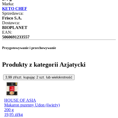
Marka:
KETO CHEF
Sprzedawca:
Frisco S.A.
Dostawca:
BIOPLANET
EAN:
5060691233557
Przygotowywanie i przechowywanie
Produkty z kategorii Azjatycki
3,99
zł/szt. kupując
2
szt.
lub wielokrotność
HOUSE OF ASIA
Makaron pszenny Udon (świeży)
200 g
19,95
zł
/kg