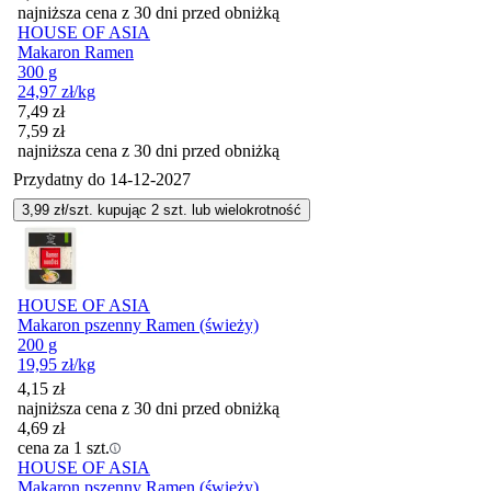
najniższa cena z 30 dni przed obniżką
HOUSE OF ASIA
Makaron Ramen
300 g
24,97
zł
/kg
Cena promocyjna
7,49
zł
7,59
zł
najniższa cena z 30 dni przed obniżką
Przydatny do
14-12-2027
3,99
zł/szt. kupując
2
szt.
lub wielokrotność
HOUSE OF ASIA
Makaron pszenny Ramen (świeży)
200 g
19,95
zł
/kg
4,15
zł
najniższa cena z 30 dni przed obniżką
4,69
zł
cena za 1 szt.
HOUSE OF ASIA
Makaron pszenny Ramen (świeży)