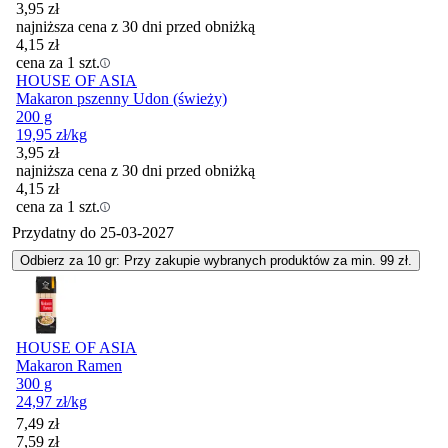
3,95
zł
najniższa cena z 30 dni przed obniżką
4,15
zł
cena za 1 szt.
HOUSE OF ASIA
Makaron pszenny Udon (świeży)
200 g
19,95
zł
/kg
3,95
zł
najniższa cena z 30 dni przed obniżką
4,15
zł
cena za 1 szt.
Przydatny do
25-03-2027
Odbierz za 10 gr: Przy zakupie wybranych produktów za min. 99 zł.
HOUSE OF ASIA
Makaron Ramen
300 g
24,97
zł
/kg
Cena promocyjna
7,49
zł
7,59
zł