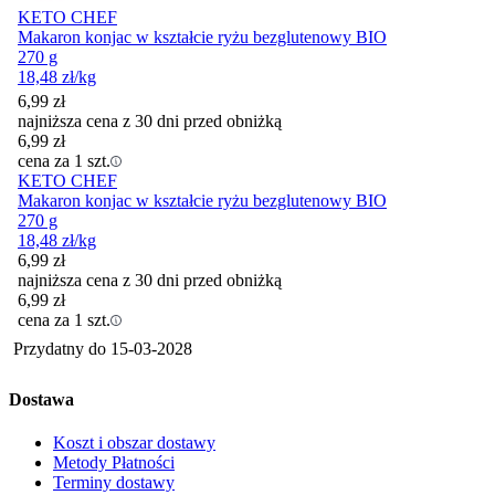
KETO CHEF
Makaron konjac w kształcie ryżu bezglutenowy BIO
270 g
18,48
zł
/kg
6,99
zł
najniższa cena z 30 dni przed obniżką
6,99
zł
cena za 1 szt.
KETO CHEF
Makaron konjac w kształcie ryżu bezglutenowy BIO
270 g
18,48
zł
/kg
6,99
zł
najniższa cena z 30 dni przed obniżką
6,99
zł
cena za 1 szt.
Przydatny do
15-03-2028
Dostawa
Koszt i obszar dostawy
Metody Płatności
Terminy dostawy