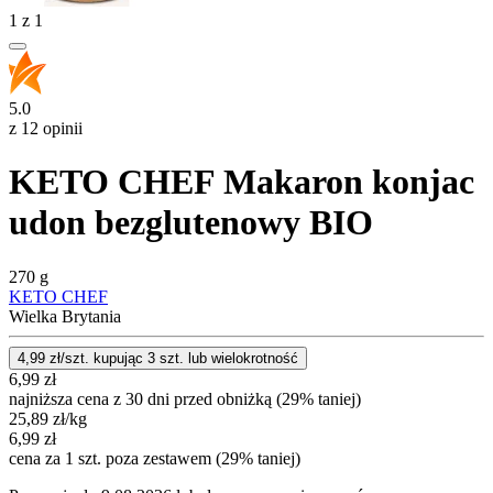
1
z
1
5.0
z 12 opinii
KETO CHEF Makaron konjac
udon bezglutenowy BIO
270 g
KETO CHEF
Wielka Brytania
4,99
zł/szt. kupując
3
szt.
lub wielokrotność
6,99
zł
najniższa cena z 30 dni przed obniżką (29% taniej)
25,89
zł
/kg
6,99
zł
cena za 1 szt. poza zestawem (29% taniej)