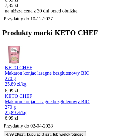
7,35
zł
najniższa cena z 30 dni przed obniżką
Przydatny do
10-12-2027
Produkty marki KETO CHEF
KETO CHEF
Makaron konjac lasagne bezglutenowy BIO
270 g
25,89
zł
/kg
Cena
6,99
zł
KETO CHEF
Makaron konjac lasagne bezglutenowy BIO
270 g
25,89
zł
/kg
Cena
6,99
zł
Przydatny do
02-04-2028
4,99
zł/szt. kupując
3
szt.
lub wielokrotność