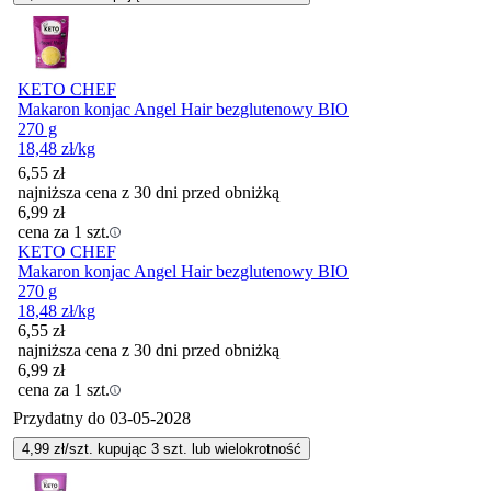
KETO CHEF
Makaron konjac Angel Hair bezglutenowy BIO
270 g
18,48
zł
/kg
6,55
zł
najniższa cena z 30 dni przed obniżką
6,99
zł
cena za 1 szt.
KETO CHEF
Makaron konjac Angel Hair bezglutenowy BIO
270 g
18,48
zł
/kg
6,55
zł
najniższa cena z 30 dni przed obniżką
6,99
zł
cena za 1 szt.
Przydatny do
03-05-2028
4,99
zł/szt. kupując
3
szt.
lub wielokrotność