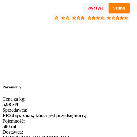
Wyczyść
Szukaj
Parametry
Cena za kg:
5
,
98
zł
/
l
Sprzedawca:
FR24 sp. z o.o., która jest przedsiębiorcą
Pojemność:
500 ml
Dostawca: