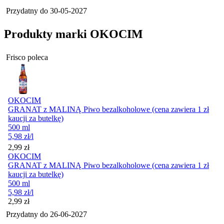
Przydatny do
30-05-2027
Produkty marki OKOCIM
Frisco poleca
OKOCIM
GRANAT z MALINĄ Piwo bezalkoholowe (cena zawiera 1 zł
kaucji za butelkę)
500 ml
5,98
zł
/l
Cena
2,99
zł
OKOCIM
GRANAT z MALINĄ Piwo bezalkoholowe (cena zawiera 1 zł
kaucji za butelkę)
500 ml
5,98
zł
/l
Cena
2,99
zł
Przydatny do
26-06-2027