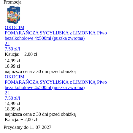
Promocja
OKOCIM
POMARAŃCZA SYCYLIJSKA z LIMONKĄ Piwo
bezalkoholowe 4x500ml (puszka zwrotna)
2 l
7,50
zł
/l
Kaucja: + 2,00 zł
Cena promocyjna
14,99
zł
18,99
zł
najniższa cena z 30 dni przed obniżką
OKOCIM
POMARAŃCZA SYCYLIJSKA z LIMONKĄ Piwo
bezalkoholowe 4x500ml (puszka zwrotna)
2 l
7,50
zł
/l
Cena promocyjna
14,99
zł
18,99
zł
najniższa cena z 30 dni przed obniżką
Kaucja: + 2,00 zł
Przydatny do
11-07-2027