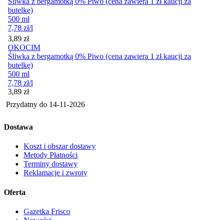
Śliwka z bergamotką 0% Piwo (cena zawiera 1 zł kaucji za
butelkę)
500 ml
7,78
zł
/l
Cena
3,89
zł
OKOCIM
Śliwka z bergamotką 0% Piwo (cena zawiera 1 zł kaucji za
butelkę)
500 ml
7,78
zł
/l
Cena
3,89
zł
Przydatny do
14-11-2026
Dostawa
Koszt i obszar dostawy
Metody Płatności
Terminy dostawy
Reklamacje i zwroty
Oferta
Gazetka Frisco