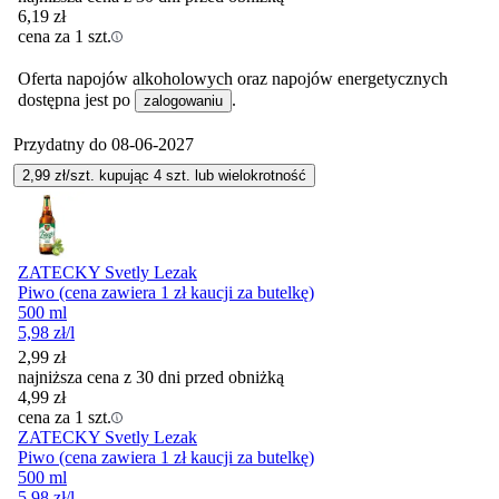
6,19
zł
cena za 1 szt.
Oferta napojów alkoholowych oraz napojów energetycznych
dostępna jest po
.
zalogowaniu
Przydatny do
08-06-2027
2,99
zł/szt. kupując
4
szt.
lub wielokrotność
ZATECKY Svetly Lezak
Piwo (cena zawiera 1 zł kaucji za butelkę)
500 ml
5,98
zł
/l
2,99
zł
najniższa cena z 30 dni przed obniżką
4,99
zł
cena za 1 szt.
ZATECKY Svetly Lezak
Piwo (cena zawiera 1 zł kaucji za butelkę)
500 ml
5,98
zł
/l