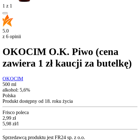
1
z
1
5.0
z 6 opinii
OKOCIM O.K. Piwo (cena
zawiera 1 zł kaucji za butelkę)
OKOCIM
500 ml
alkohol:
5,6%
Polska
Produkt dostępny od 18. roku życia
Frisco poleca
Cena
2,99
zł
5,98
zł
/l
Sprzedawcą produktu jest FR24 sp. z o.o.