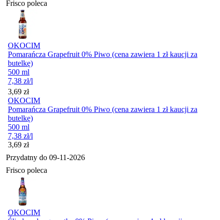
Frisco poleca
OKOCIM
Pomarańcza Grapefruit 0% Piwo (cena zawiera 1 zł kaucji za
butelkę)
500 ml
7,38
zł
/l
Cena
3,69
zł
OKOCIM
Pomarańcza Grapefruit 0% Piwo (cena zawiera 1 zł kaucji za
butelkę)
500 ml
7,38
zł
/l
Cena
3,69
zł
Przydatny do
09-11-2026
Frisco poleca
OKOCIM