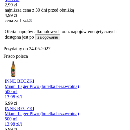
2,99
zł
najniższa cena z 30 dni przed obniżką
4,99
zł
cena za 1 szt.
Oferta napojów alkoholowych oraz napojów energetycznych
dostępna jest po
.
zalogowaniu
Przydatny do
24-05-2027
Frisco poleca
INNE BECZKI
Miami Lager Piwo (butelka bezzwrotna)
500 ml
13,98
zł
/l
Cena
6,99
zł
INNE BECZKI
Miami Lager Piwo (butelka bezzwrotna)
500 ml
13,98
zł
/l
Cena
6,99
zł