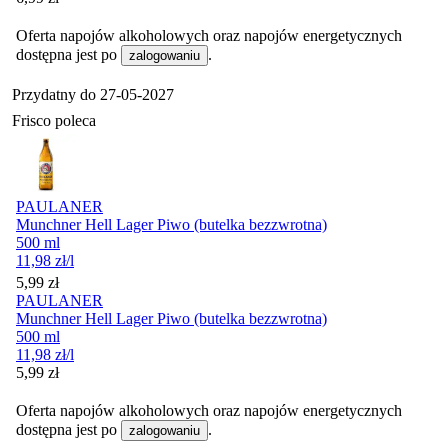
Oferta napojów alkoholowych oraz napojów energetycznych
dostępna jest po
.
zalogowaniu
Przydatny do
27-05-2027
Frisco poleca
PAULANER
Munchner Hell Lager Piwo (butelka bezzwrotna)
500 ml
11,98
zł
/l
Cena
5,99
zł
PAULANER
Munchner Hell Lager Piwo (butelka bezzwrotna)
500 ml
11,98
zł
/l
Cena
5,99
zł
Oferta napojów alkoholowych oraz napojów energetycznych
dostępna jest po
.
zalogowaniu