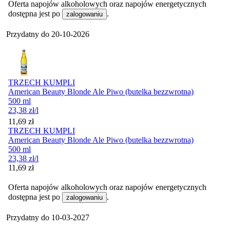
Oferta napojów alkoholowych oraz napojów energetycznych
dostępna jest po
.
zalogowaniu
Przydatny do
20-10-2026
TRZECH KUMPLI
American Beauty Blonde Ale Piwo (butelka bezzwrotna)
500 ml
23,38
zł
/l
Cena
11,69
zł
TRZECH KUMPLI
American Beauty Blonde Ale Piwo (butelka bezzwrotna)
500 ml
23,38
zł
/l
Cena
11,69
zł
Oferta napojów alkoholowych oraz napojów energetycznych
dostępna jest po
.
zalogowaniu
Przydatny do
10-03-2027