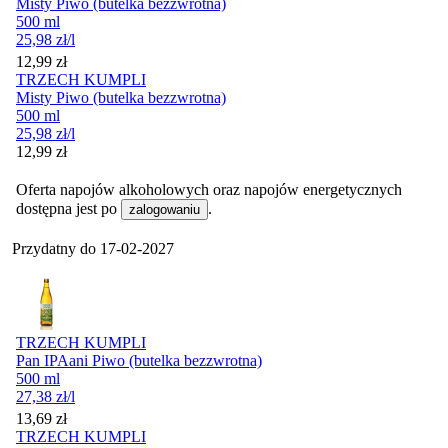
Misty Piwo (butelka bezzwrotna)
500 ml
25,98
zł
/l
Cena
12,99
zł
TRZECH KUMPLI
Misty Piwo (butelka bezzwrotna)
500 ml
25,98
zł
/l
Cena
12,99
zł
Oferta napojów alkoholowych oraz napojów energetycznych
dostępna jest po
.
zalogowaniu
Przydatny do
17-02-2027
TRZECH KUMPLI
Pan IPAani Piwo (butelka bezzwrotna)
500 ml
27,38
zł
/l
Cena
13,69
zł
TRZECH KUMPLI