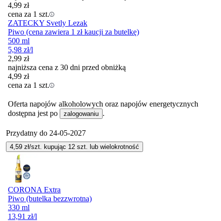
4,99
zł
cena za 1 szt.
ZATECKY Svetly Lezak
Piwo (cena zawiera 1 zł kaucji za butelkę)
500 ml
5,98
zł
/l
2,99
zł
najniższa cena z 30 dni przed obniżką
4,99
zł
cena za 1 szt.
Oferta napojów alkoholowych oraz napojów energetycznych
dostępna jest po
.
zalogowaniu
Przydatny do
24-05-2027
4,59
zł/szt. kupując
12
szt.
lub wielokrotność
CORONA Extra
Piwo (butelka bezzwrotna)
330 ml
13,91
zł
/l