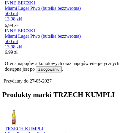
INNE BECZKI
Miami Lager Piwo (butelka bezzwrotna)
500 ml
13,98
zł
/l
Cena
6,99
zł
INNE BECZKI
Miami Lager Piwo (butelka bezzwrotna)
500 ml
13,98
zł
/l
Cena
6,99
zł
Oferta napojów alkoholowych oraz napojów energetycznych
dostępna jest po
.
zalogowaniu
Przydatny do
27-05-2027
Produkty marki TRZECH KUMPLI
TRZECH KUMPLI