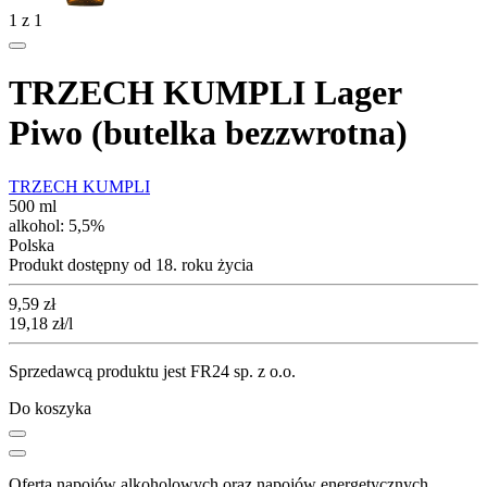
1
z
1
TRZECH KUMPLI Lager
Piwo (butelka bezzwrotna)
TRZECH KUMPLI
500 ml
alkohol:
5,5%
Polska
Produkt dostępny od 18. roku życia
Cena
9,59
zł
19,18
zł
/l
Sprzedawcą produktu jest FR24 sp. z o.o.
Do koszyka
Oferta napojów alkoholowych oraz napojów energetycznych