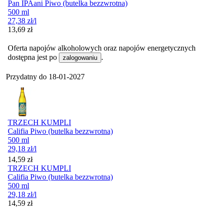
Pan IPAani Piwo (butelka bezzwrotna)
500 ml
27,38
zł
/l
Cena
13,69
zł
Oferta napojów alkoholowych oraz napojów energetycznych
dostępna jest po
.
zalogowaniu
Przydatny do
18-01-2027
TRZECH KUMPLI
Califia Piwo (butelka bezzwrotna)
500 ml
29,18
zł
/l
Cena
14,59
zł
TRZECH KUMPLI
Califia Piwo (butelka bezzwrotna)
500 ml
29,18
zł
/l
Cena
14,59
zł