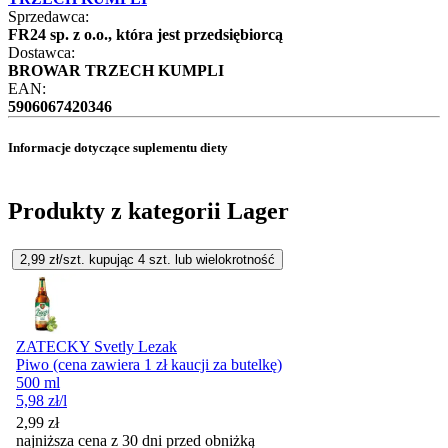
Sprzedawca:
FR24 sp. z o.o., która jest przedsiębiorcą
Dostawca:
BROWAR TRZECH KUMPLI
EAN:
5906067420346
Informacje dotyczące suplementu diety
Produkty z kategorii Lager
2,99
zł/szt. kupując
4
szt.
lub wielokrotność
ZATECKY Svetly Lezak
Piwo (cena zawiera 1 zł kaucji za butelkę)
500 ml
5,98
zł
/l
2,99
zł
najniższa cena z 30 dni przed obniżką