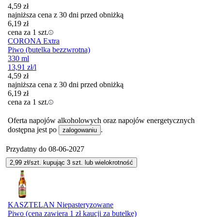
4,59
zł
najniższa cena z 30 dni przed obniżką
6,19
zł
cena za 1 szt.
CORONA Extra
Piwo (butelka bezzwrotna)
330 ml
13,91
zł
/l
4,59
zł
najniższa cena z 30 dni przed obniżką
6,19
zł
cena za 1 szt.
Oferta napojów alkoholowych oraz napojów energetycznych
dostępna jest po
.
zalogowaniu
Przydatny do
08-06-2027
2,99
zł/szt. kupując
3
szt.
lub wielokrotność
KASZTELAN Niepasteryzowane
Piwo (cena zawiera 1 zł kaucji za butelkę)