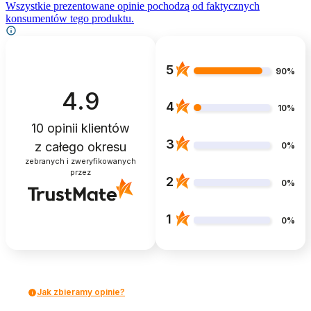
Wszystkie prezentowane opinie pochodzą od faktycznych
konsumentów tego produktu.
5
90%
4.9
4
10%
10
opinii klientów
3
z całego okresu
0%
zebranych i zweryfikowanych
przez
2
0%
1
0%
Jak zbieramy opinie?