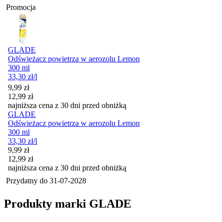
Promocja
GLADE
Odświeżacz powietrza w aerozolu Lemon
300 ml
33,30
zł
/l
Cena promocyjna
9,99
zł
12,99
zł
najniższa cena z 30 dni przed obniżką
GLADE
Odświeżacz powietrza w aerozolu Lemon
300 ml
33,30
zł
/l
Cena promocyjna
9,99
zł
12,99
zł
najniższa cena z 30 dni przed obniżką
Przydatny do
31-07-2028
Produkty marki GLADE