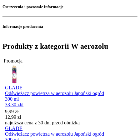
Ostrzeżenia i pozostałe informacje
Informacje producenta
Produkty z kategorii W aerozolu
Promocja
GLADE
Odświeżacz powietrza w aerozolu Japoński ogród
300 ml
33,30
zł
/l
Cena promocyjna
9,99
zł
12,99
zł
najniższa cena z 30 dni przed obniżką
GLADE
Odświeżacz powietrza w aerozolu Japoński ogród
300 ml