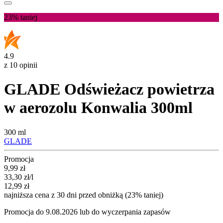
23%
taniej
4.9
z 10 opinii
GLADE Odświeżacz powietrza
w aerozolu Konwalia 300ml
300 ml
GLADE
Promocja
Cena promocyjna
9,99
zł
33,30
zł
/l
12,99
zł
najniższa cena z 30 dni przed obniżką (23% taniej)
Promocja do 9.08.2026 lub do wyczerpania zapasów