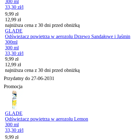
300 ml
33,30
zł
/l
Cena promocyjna
9,99
zł
12,99
zł
najniższa cena z 30 dni przed obniżką
GLADE
Odświeżacz powietrza w aerozolu Drzewo Sandałowe i Jaśmin
300ml
300 ml
33,30
zł
/l
Cena promocyjna
9,99
zł
12,99
zł
najniższa cena z 30 dni przed obniżką
Przydatny do
27-06-2031
Promocja
GLADE
Odświeżacz powietrza w aerozolu Lemon
300 ml
33,30
zł
/l
Cena promocyjna
9,99
zł