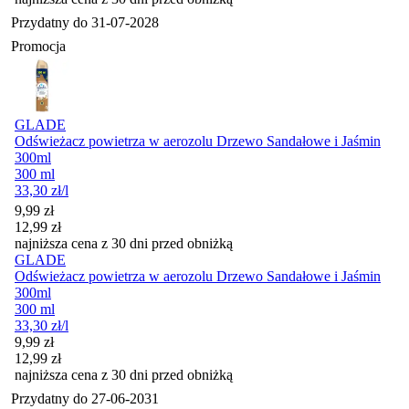
Przydatny do
31-07-2028
Promocja
GLADE
Odświeżacz powietrza w aerozolu Drzewo Sandałowe i Jaśmin
300ml
300 ml
33,30
zł
/l
Cena promocyjna
9,99
zł
12,99
zł
najniższa cena z 30 dni przed obniżką
GLADE
Odświeżacz powietrza w aerozolu Drzewo Sandałowe i Jaśmin
300ml
300 ml
33,30
zł
/l
Cena promocyjna
9,99
zł
12,99
zł
najniższa cena z 30 dni przed obniżką
Przydatny do
27-06-2031