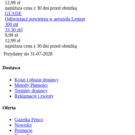
12,99
zł
najniższa cena z 30 dni przed obniżką
GLADE
Odświeżacz powietrza w aerozolu Lemon
300 ml
33,30
zł
/l
Cena promocyjna
9,99
zł
12,99
zł
najniższa cena z 30 dni przed obniżką
Przydatny do
31-07-2028
Dostawa
Koszt i obszar dostawy
Metody Płatności
Terminy dostawy
Reklamacje i zwroty
Oferta
Gazetka Frisco
Nowości
Promocje