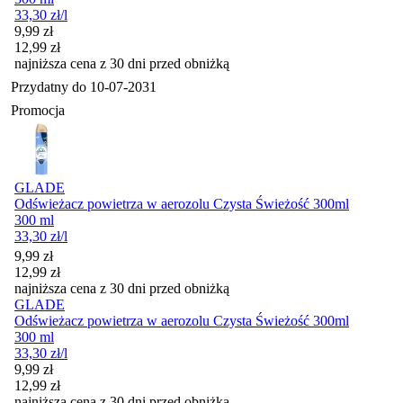
33,30
zł
/l
Cena promocyjna
9,99
zł
12,99
zł
najniższa cena z 30 dni przed obniżką
Przydatny do
10-07-2031
Promocja
GLADE
Odświeżacz powietrza w aerozolu Czysta Świeżość 300ml
300 ml
33,30
zł
/l
Cena promocyjna
9,99
zł
12,99
zł
najniższa cena z 30 dni przed obniżką
GLADE
Odświeżacz powietrza w aerozolu Czysta Świeżość 300ml
300 ml
33,30
zł
/l
Cena promocyjna
9,99
zł
12,99
zł
najniższa cena z 30 dni przed obniżką