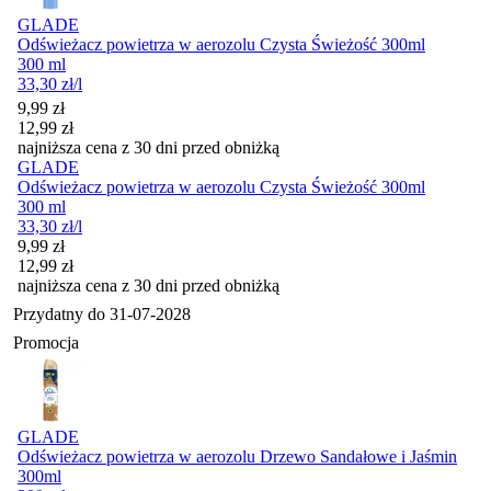
GLADE
Odświeżacz powietrza w aerozolu Czysta Świeżość 300ml
300 ml
33,30
zł
/l
Cena promocyjna
9,99
zł
12,99
zł
najniższa cena z 30 dni przed obniżką
GLADE
Odświeżacz powietrza w aerozolu Czysta Świeżość 300ml
300 ml
33,30
zł
/l
Cena promocyjna
9,99
zł
12,99
zł
najniższa cena z 30 dni przed obniżką
Przydatny do
31-07-2028
Promocja
GLADE
Odświeżacz powietrza w aerozolu Drzewo Sandałowe i Jaśmin
300ml