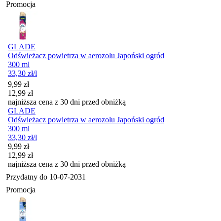
Promocja
GLADE
Odświeżacz powietrza w aerozolu Japoński ogród
300 ml
33,30
zł
/l
Cena promocyjna
9,99
zł
12,99
zł
najniższa cena z 30 dni przed obniżką
GLADE
Odświeżacz powietrza w aerozolu Japoński ogród
300 ml
33,30
zł
/l
Cena promocyjna
9,99
zł
12,99
zł
najniższa cena z 30 dni przed obniżką
Przydatny do
10-07-2031
Promocja