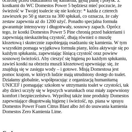
ochronę przed osadzaniem się kamienia, gęstą pianę i połysk. Z
kostkami do WC Domestos Power 5 będziesz mieć poczucie, że
świeżość w Twojej toalecie się nie kończy: * każda z czterech
zawieszek po 50 g starcza na 300 spłukań, co oznacza, że cały
zestaw zapewnia aż do 1200 użyć. Ponadto specjalna formuła
gwarantuje intensywny i długotrwały, sosnowy zapach. Oprócz
tego, że kostki Domestos Power 5 Pine chronią przed bakteriami i
zapewniają nieskazitelną czystość, dbają również o muszlę
klozetową i skutecznie zapobiegają osadzaniu się kamienia. W tym
wszystkim pomaga wyjątkowa formuła piany, która aktywuje się po
każdym spłukaniu, zapewniając lśniącą czystość oraz powiew
sosnowej świeżości. Aby cieszyć się higieną po każdym spłukaniu,
zawieś kostki na obrzeżu muszli klozetowej upewniając się, że
znajdują się w zasięgu wody – i gotowe. Misją Domestosa jest
pomoc krajom, w których ludzie mają utrudniony dostęp do toalet.
Działamy globalnie, współpracując z organizacją humanitarną
UNICEF i pomagając szkołom w utrzymaniu toalet w czystości, tak
aby dzieci uczyły się w lepszych warunkach oraz miały zapewniony
komfort i bezpieczeństwo. Wypróbuj także inne produkty Domestos
zapewniające długotrwałą higienę i świeżość, np. piana w sprayu
Domestos Power Foam Citrus Blast albo żel do usuwania kamienia
Domestos Zero Kamienia Lime.