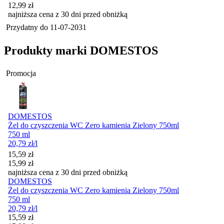
12,99
zł
najniższa cena z 30 dni przed obniżką
Przydatny do
11-07-2031
Produkty marki DOMESTOS
Promocja
DOMESTOS
Żel do czyszczenia WC Zero kamienia Zielony 750ml
750 ml
20,79
zł
/l
Cena promocyjna
15,59
zł
15,99
zł
najniższa cena z 30 dni przed obniżką
DOMESTOS
Żel do czyszczenia WC Zero kamienia Zielony 750ml
750 ml
20,79
zł
/l
Cena promocyjna
15,59
zł