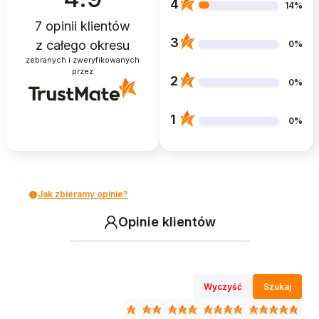
4
14%
7
opinii klientów
3
z całego okresu
0%
zebranych i zweryfikowanych
przez
2
0%
1
0%
Jak zbieramy opinie?
Opinie klientów
Wyczyść
Szukaj