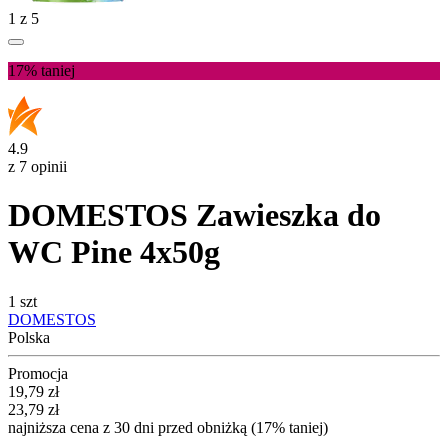
1
z
5
17%
taniej
4.9
z 7 opinii
DOMESTOS Zawieszka do
WC Pine 4x50g
1 szt
DOMESTOS
Polska
Promocja
Cena promocyjna
19,79
zł
23,79
zł
najniższa cena z 30 dni przed obniżką (17% taniej)