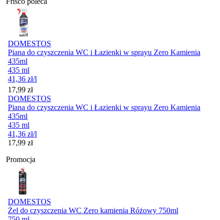
Frisco poleca
DOMESTOS
Piana do czyszczenia WC i Łazienki w sprayu Zero Kamienia
435ml
435 ml
41,36
zł
/l
Cena
17,99
zł
DOMESTOS
Piana do czyszczenia WC i Łazienki w sprayu Zero Kamienia
435ml
435 ml
41,36
zł
/l
Cena
17,99
zł
Promocja
DOMESTOS
Żel do czyszczenia WC Zero kamienia Różowy 750ml
750 ml