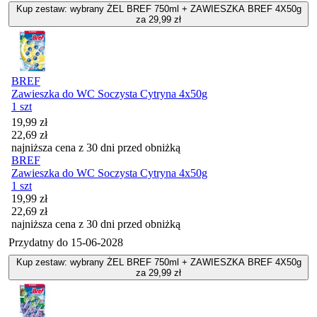
Kup zestaw: wybrany ŻEL BREF 750ml + ZAWIESZKA BREF 4X50g
za 29,99 zł
BREF
Zawieszka do WC Soczysta Cytryna 4x50g
1 szt
Cena promocyjna
19,99
zł
22,69
zł
najniższa cena z 30 dni przed obniżką
BREF
Zawieszka do WC Soczysta Cytryna 4x50g
1 szt
Cena promocyjna
19,99
zł
22,69
zł
najniższa cena z 30 dni przed obniżką
Przydatny do
15-06-2028
Kup zestaw: wybrany ŻEL BREF 750ml + ZAWIESZKA BREF 4X50g
za 29,99 zł