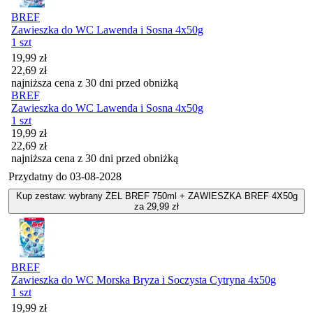
BREF
Zawieszka do WC Lawenda i Sosna 4x50g
1 szt
Cena promocyjna
19,99
zł
22,69
zł
najniższa cena z 30 dni przed obniżką
BREF
Zawieszka do WC Lawenda i Sosna 4x50g
1 szt
Cena promocyjna
19,99
zł
22,69
zł
najniższa cena z 30 dni przed obniżką
Przydatny do
03-08-2028
Kup zestaw: wybrany ŻEL BREF 750ml + ZAWIESZKA BREF 4X50g
za 29,99 zł
BREF
Zawieszka do WC Morska Bryza i Soczysta Cytryna 4x50g
1 szt
Cena promocyjna
19,99
zł