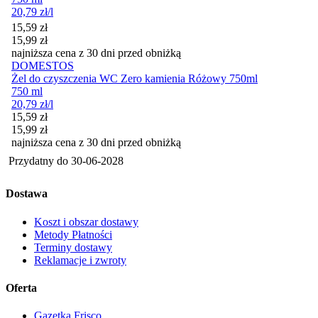
20,79
zł
/l
Cena promocyjna
15,59
zł
15,99
zł
najniższa cena z 30 dni przed obniżką
DOMESTOS
Żel do czyszczenia WC Zero kamienia Różowy 750ml
750 ml
20,79
zł
/l
Cena promocyjna
15,59
zł
15,99
zł
najniższa cena z 30 dni przed obniżką
Przydatny do
30-06-2028
Dostawa
Koszt i obszar dostawy
Metody Płatności
Terminy dostawy
Reklamacje i zwroty
Oferta
Gazetka Frisco