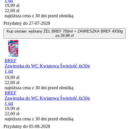
1 szt
Cena promocyjna
19,99
zł
22,69
zł
najniższa cena z 30 dni przed obniżką
Przydatny do
27-07-2028
Kup zestaw: wybrany ŻEL BREF 750ml + ZAWIESZKA BREF 4X50g
za 29,99 zł
BREF
Zawieszka do WC Kwiatowa Świeżość 4x50g
1 szt
Cena promocyjna
19,99
zł
22,69
zł
najniższa cena z 30 dni przed obniżką
BREF
Zawieszka do WC Kwiatowa Świeżość 4x50g
1 szt
Cena promocyjna
19,99
zł
22,69
zł
najniższa cena z 30 dni przed obniżką
Przydatny do
05-08-2028