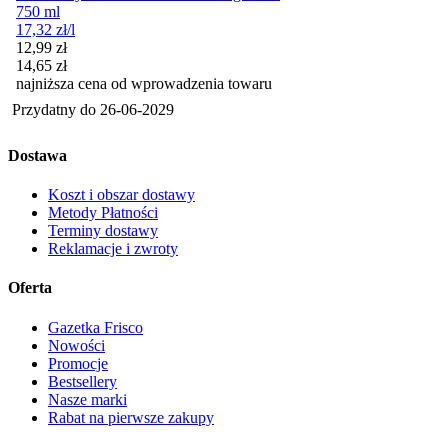
750 ml
17,32
zł
/l
Cena promocyjna
12,99
zł
14,65
zł
najniższa cena od wprowadzenia towaru
Przydatny do
26-06-2029
Dostawa
Koszt i obszar dostawy
Metody Płatności
Terminy dostawy
Reklamacje i zwroty
Oferta
Gazetka Frisco
Nowości
Promocje
Bestsellery
Nasze marki
Rabat na pierwsze zakupy