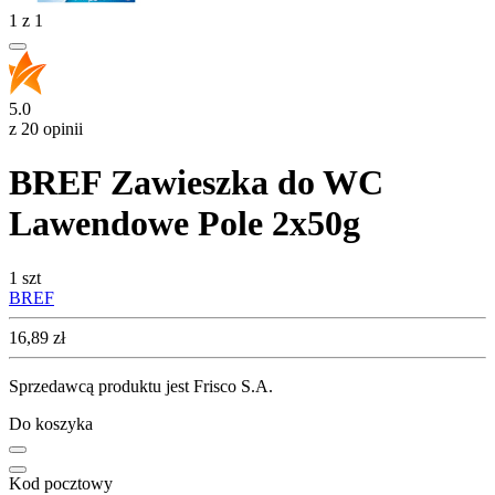
1
z
1
5.0
z 20 opinii
BREF Zawieszka do WC
Lawendowe Pole 2x50g
1 szt
BREF
Cena
16,89
zł
Sprzedawcą produktu jest Frisco S.A.
Do koszyka
Kod pocztowy