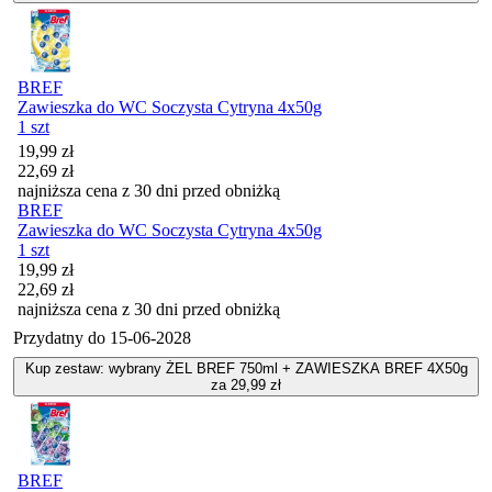
BREF
Zawieszka do WC Soczysta Cytryna 4x50g
1 szt
Cena promocyjna
19,99
zł
22,69
zł
najniższa cena z 30 dni przed obniżką
BREF
Zawieszka do WC Soczysta Cytryna 4x50g
1 szt
Cena promocyjna
19,99
zł
22,69
zł
najniższa cena z 30 dni przed obniżką
Przydatny do
15-06-2028
Kup zestaw: wybrany ŻEL BREF 750ml + ZAWIESZKA BREF 4X50g
za 29,99 zł
BREF