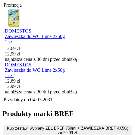
Promocja
DOMESTOS
Zawieszka do WC Lime 2x50g
1 szt
Cena promocyjna
12,69
zł
12,99
zł
najniższa cena z 30 dni przed obniżką
DOMESTOS
Zawieszka do WC Lime 2x50g
1 szt
Cena promocyjna
12,69
zł
12,99
zł
najniższa cena z 30 dni przed obniżką
Przydatny do
04-07-2031
Produkty marki BREF
Kup zestaw: wybrany ŻEL BREF 750ml + ZAWIESZKA BREF 4X50g
za 29,99 zł