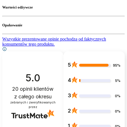
Wartości odżywcze
Opakowanie
Wszystkie prezentowane opinie pochodzą od faktycznych
konsumentów tego produktu.
5
95%
5.0
4
5%
20
opinii klientów
3
z całego okresu
0%
zebranych i zweryfikowanych
przez
2
0%
1
0%