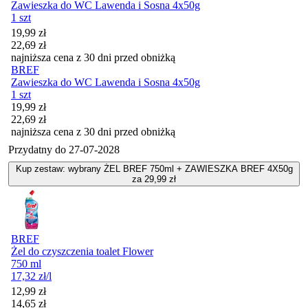
Zawieszka do WC Lawenda i Sosna 4x50g
1 szt
Cena promocyjna
19,99
zł
22,69
zł
najniższa cena z 30 dni przed obniżką
BREF
Zawieszka do WC Lawenda i Sosna 4x50g
1 szt
Cena promocyjna
19,99
zł
22,69
zł
najniższa cena z 30 dni przed obniżką
Przydatny do
27-07-2028
Kup zestaw: wybrany ŻEL BREF 750ml + ZAWIESZKA BREF 4X50g
za 29,99 zł
BREF
Żel do czyszczenia toalet Flower
750 ml
17,32
zł
/l
Cena promocyjna
12,99
zł
14,65
zł