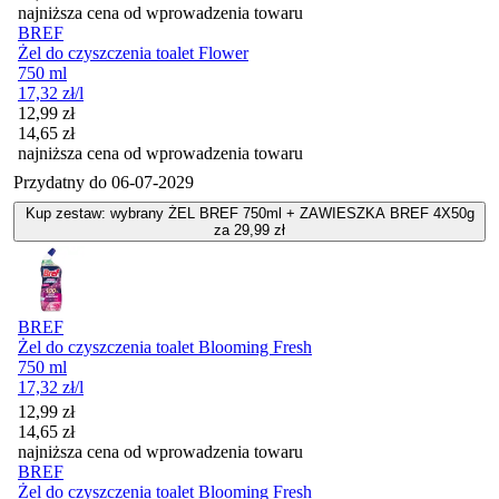
najniższa cena od wprowadzenia towaru
BREF
Żel do czyszczenia toalet Flower
750 ml
17,32
zł
/l
Cena promocyjna
12,99
zł
14,65
zł
najniższa cena od wprowadzenia towaru
Przydatny do
06-07-2029
Kup zestaw: wybrany ŻEL BREF 750ml + ZAWIESZKA BREF 4X50g
za 29,99 zł
BREF
Żel do czyszczenia toalet Blooming Fresh
750 ml
17,32
zł
/l
Cena promocyjna
12,99
zł
14,65
zł
najniższa cena od wprowadzenia towaru
BREF
Żel do czyszczenia toalet Blooming Fresh