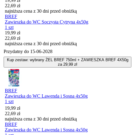
19,99
zł
22,69
zł
najniższa cena z 30 dni przed obniżką
BREF
Zawieszka do WC Soczysta Cytryna 4x50g
1 szt
Cena promocyjna
19,99
zł
22,69
zł
najniższa cena z 30 dni przed obniżką
Przydatny do
15-06-2028
Kup zestaw: wybrany ŻEL BREF 750ml + ZAWIESZKA BREF 4X50g
za 29,99 zł
BREF
Zawieszka do WC Lawenda i Sosna 4x50g
1 szt
Cena promocyjna
19,99
zł
22,69
zł
najniższa cena z 30 dni przed obniżką
BREF
Zawieszka do WC Lawenda i Sosna 4x50g