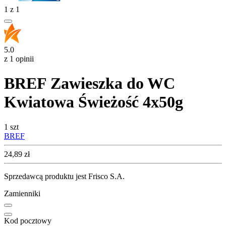
1
z
1
5.0
z 1 opinii
BREF Zawieszka do WC
Kwiatowa Świeżość 4x50g
1 szt
BREF
Cena
24,89
zł
Sprzedawcą produktu jest Frisco S.A.
Zamienniki
Kod pocztowy