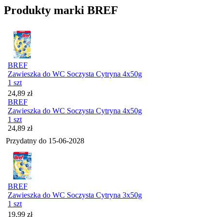
Produkty marki BREF
BREF
Zawieszka do WC Soczysta Cytryna 4x50g
1 szt
Cena
24,89
zł
BREF
Zawieszka do WC Soczysta Cytryna 4x50g
1 szt
Cena
24,89
zł
Przydatny do
15-06-2028
BREF
Zawieszka do WC Soczysta Cytryna 3x50g
1 szt
Cena
19,99
zł