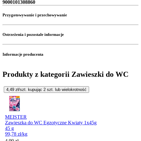
9000101308860
Przygotowywanie i przechowywanie
Ostrzeżenia i pozostałe informacje
Informacje producenta
Produkty z kategorii Zawieszki do WC
4,49
zł/szt. kupując
2
szt.
lub wielokrotność
MEISTER
Zawieszka do WC Egzotyczne Kwiaty 1x45g
45 g
99,78
zł
/kg
4,99
zł