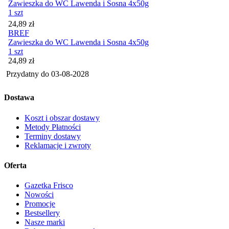
Zawieszka do WC Lawenda i Sosna 4x50g
1 szt
Cena
24,89
zł
BREF
Zawieszka do WC Lawenda i Sosna 4x50g
1 szt
Cena
24,89
zł
Przydatny do
03-08-2028
Dostawa
Koszt i obszar dostawy
Metody Płatności
Terminy dostawy
Reklamacje i zwroty
Oferta
Gazetka Frisco
Nowości
Promocje
Bestsellery
Nasze marki