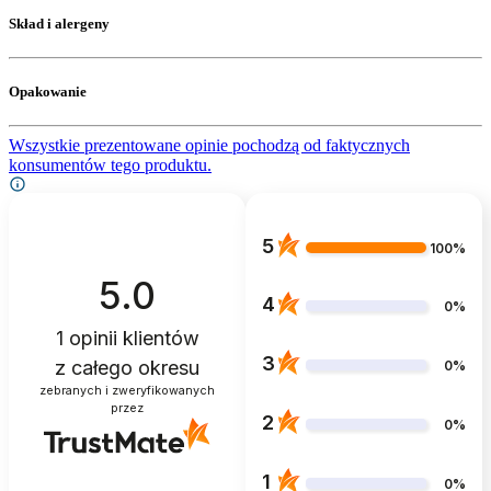
Skład i alergeny
Opakowanie
Wszystkie prezentowane opinie pochodzą od faktycznych
konsumentów tego produktu.
5
100%
5.0
4
0%
1
opinii klientów
3
z całego okresu
0%
zebranych i zweryfikowanych
przez
2
0%
1
0%