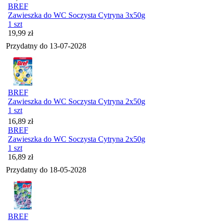
BREF
Zawieszka do WC Soczysta Cytryna 3x50g
1 szt
Cena
19,99
zł
Przydatny do
13-07-2028
BREF
Zawieszka do WC Soczysta Cytryna 2x50g
1 szt
Cena
16,89
zł
BREF
Zawieszka do WC Soczysta Cytryna 2x50g
1 szt
Cena
16,89
zł
Przydatny do
18-05-2028
BREF