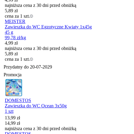
najniższa cena z 30 dni przed obniżką
5,89
zł
cena za 1 szt.
MEISTER
Zawieszka do WC Egzotyczne Kwiaty 1x45g
45 g
99,78
zł
/kg
4,99
zł
najniższa cena z 30 dni przed obniżką
5,89
zł
cena za 1 szt.
Przydatny do
20-07-2029
Promocja
DOMESTOS
Zawieszka do WC Ocean 3x50g
1 szt
Cena promocyjna
13,99
zł
14,99
zł
najniższa cena z 30 dni przed obniżką
DOMESTOS