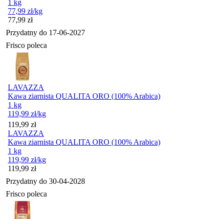
1 kg
77,99
zł
/kg
Cena
77,99
zł
Przydatny do
17-06-2027
Frisco poleca
LAVAZZA
Kawa ziarnista QUALITA ORO (100% Arabica)
1 kg
119,99
zł
/kg
Cena
119,99
zł
LAVAZZA
Kawa ziarnista QUALITA ORO (100% Arabica)
1 kg
119,99
zł
/kg
Cena
119,99
zł
Przydatny do
30-04-2028
Frisco poleca