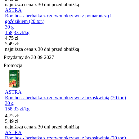
najniższa cena z 30 dni przed obniżką
ASTRA
Rooibos - herbatka z czerwonokrzewu z pomarańczą i
goździkiem (20 tor.)
30 g
158,33
zł
/kg
Cena promocyjna
4,75
zł
5,49
zł
najniższa cena z 30 dni przed obniżką
Przydatny do
30-09-2027
Promocja
ASTRA
Rooibos - herbatka z czerwonokrzewu z brzoskwinią (20 tor.)
30 g
158,33
zł
/kg
Cena promocyjna
4,75
zł
5,49
zł
najniższa cena z 30 dni przed obniżką
ASTRA
Rooibos - herbatka z czerwonokrzewu z brzoskwinią (20 tor.)