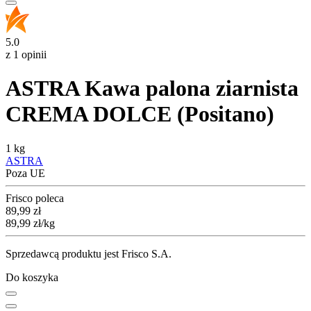
5.0
z 1 opinii
ASTRA Kawa palona ziarnista
CREMA DOLCE (Positano)
1 kg
ASTRA
Poza UE
Frisco poleca
Cena
89,99
zł
89,99
zł
/kg
Sprzedawcą produktu jest Frisco S.A.
Do koszyka