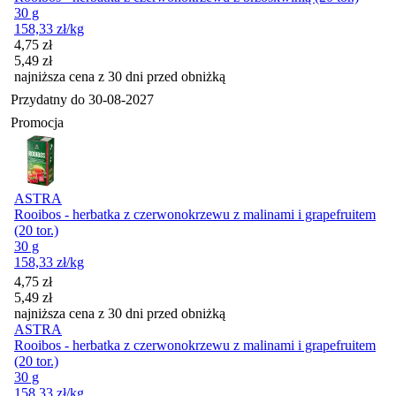
30 g
158,33
zł
/kg
Cena promocyjna
4,75
zł
5,49
zł
najniższa cena z 30 dni przed obniżką
Przydatny do
30-08-2027
Promocja
ASTRA
Rooibos - herbatka z czerwonokrzewu z malinami i grapefruitem
(20 tor.)
30 g
158,33
zł
/kg
Cena promocyjna
4,75
zł
5,49
zł
najniższa cena z 30 dni przed obniżką
ASTRA
Rooibos - herbatka z czerwonokrzewu z malinami i grapefruitem
(20 tor.)
30 g
158,33
zł
/kg