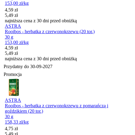
153,00
zł
/kg
Cena promocyjna
4,59
zł
5,49
zł
najniższa cena z 30 dni przed obniżką
ASTRA
Rooibos - herbatka z czerwonokrzewu (20 tor.)
30 g
153,00
zł
/kg
Cena promocyjna
4,59
zł
5,49
zł
najniższa cena z 30 dni przed obniżką
Przydatny do
30-09-2027
Promocja
ASTRA
Rooibos - herbatka z czerwonokrzewu z pomarańczą i
goździkiem (20 tor.)
30 g
158,33
zł
/kg
Cena promocyjna
4,75
zł
5,49
zł