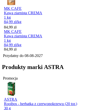
MK CAFE
Kawa ziarnista CREMA
1 kg
84,99
zł
/kg
Cena
84,99
zł
MK CAFE
Kawa ziarnista CREMA
1 kg
84,99
zł
/kg
Cena
84,99
zł
Przydatny do
08-08-2027
Produkty marki ASTRA
Promocja
ASTRA
Rooibos - herbatka z czerwonokrzewu (20 tor.)
30 g