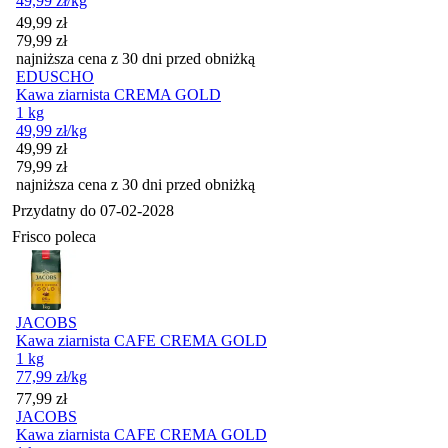
49,99
zł
/kg
Cena promocyjna
49,99
zł
79,99
zł
najniższa cena z 30 dni przed obniżką
EDUSCHO
Kawa ziarnista CREMA GOLD
1 kg
49,99
zł
/kg
Cena promocyjna
49,99
zł
79,99
zł
najniższa cena z 30 dni przed obniżką
Przydatny do
07-02-2028
Frisco poleca
JACOBS
Kawa ziarnista CAFE CREMA GOLD
1 kg
77,99
zł
/kg
Cena
77,99
zł
JACOBS
Kawa ziarnista CAFE CREMA GOLD