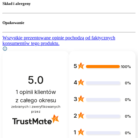
Skład i alergeny
Opakowanie
Wszystkie prezentowane opinie pochodzą od faktycznych
konsumentów tego produktu.
5
100%
5.0
4
0%
1
opinii klientów
3
z całego okresu
0%
zebranych i zweryfikowanych
przez
2
0%
1
0%