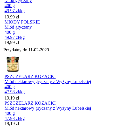
Miód gryczany
400 g
49,97
zł
/kg
Cena
19,99
zł
MIODY POLSKIE
Miód gryczany
400 g
49,97
zł
/kg
Cena
19,99
zł
Przydatny do
11-02-2029
PSZCZELARZ KOZACKI
Miód nektarowy gryczany z Wyżyny Lubelskiej
400 g
47,98
zł
/kg
Cena
19,19
zł
PSZCZELARZ KOZACKI
Miód nektarowy gryczany z Wyżyny Lubelskiej
400 g
47,98
zł
/kg
Cena
19,19
zł