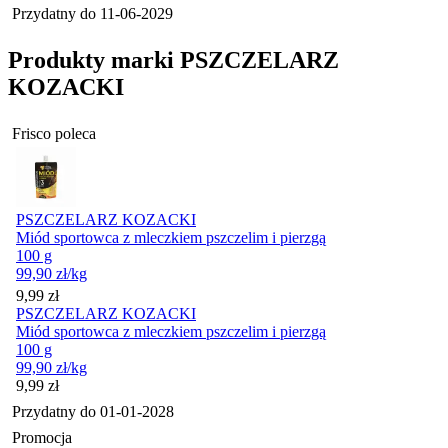
Przydatny do
11-06-2029
Produkty marki PSZCZELARZ
KOZACKI
Frisco poleca
PSZCZELARZ KOZACKI
Miód sportowca z mleczkiem pszczelim i pierzgą
100 g
99,90
zł
/kg
Cena
9,99
zł
PSZCZELARZ KOZACKI
Miód sportowca z mleczkiem pszczelim i pierzgą
100 g
99,90
zł
/kg
Cena
9,99
zł
Przydatny do
01-01-2028
Promocja