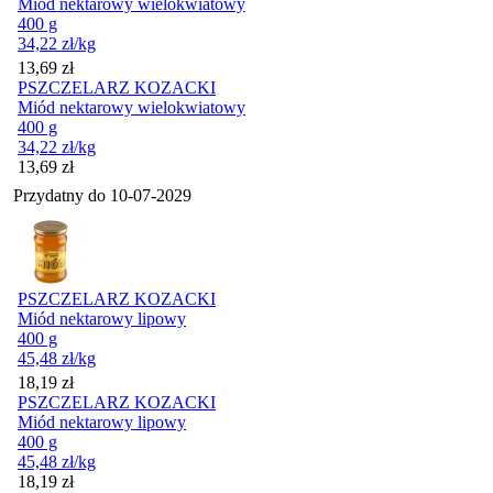
Miód nektarowy wielokwiatowy
400 g
34,22
zł
/kg
Cena
13,69
zł
PSZCZELARZ KOZACKI
Miód nektarowy wielokwiatowy
400 g
34,22
zł
/kg
Cena
13,69
zł
Przydatny do
10-07-2029
PSZCZELARZ KOZACKI
Miód nektarowy lipowy
400 g
45,48
zł
/kg
Cena
18,19
zł
PSZCZELARZ KOZACKI
Miód nektarowy lipowy
400 g
45,48
zł
/kg
Cena
18,19
zł