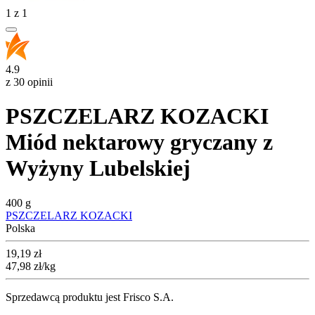
1
z
1
4.9
z 30 opinii
PSZCZELARZ KOZACKI
Miód nektarowy gryczany z
Wyżyny Lubelskiej
400 g
PSZCZELARZ KOZACKI
Polska
Cena
19,19
zł
47,98
zł
/kg
Sprzedawcą produktu jest Frisco S.A.