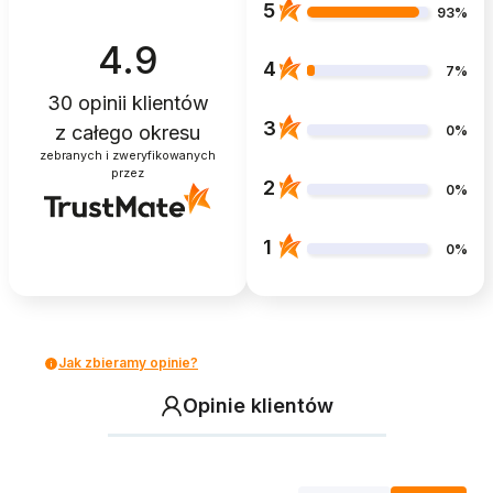
5
93%
4.9
4
7%
30
opinii klientów
3
z całego okresu
0%
zebranych i zweryfikowanych
przez
2
0%
1
0%
Jak zbieramy opinie?
Opinie klientów