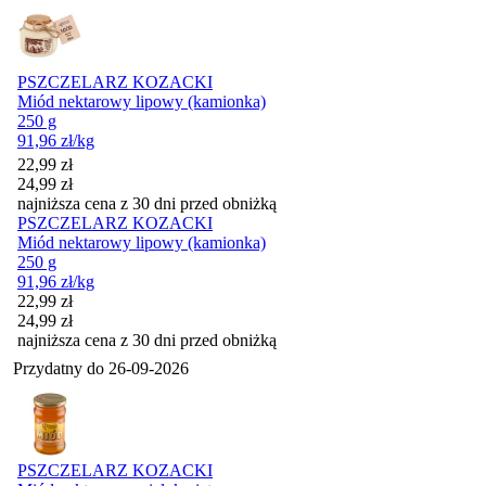
PSZCZELARZ KOZACKI
Miód nektarowy lipowy (kamionka)
250 g
91,96
zł
/kg
Cena promocyjna
22,99
zł
24,99
zł
najniższa cena z 30 dni przed obniżką
PSZCZELARZ KOZACKI
Miód nektarowy lipowy (kamionka)
250 g
91,96
zł
/kg
Cena promocyjna
22,99
zł
24,99
zł
najniższa cena z 30 dni przed obniżką
Przydatny do
26-09-2026
PSZCZELARZ KOZACKI