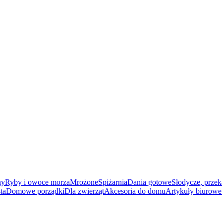
ny
Ryby i owoce morza
Mrożone
Spiżarnia
Dania gotowe
Słodycze, przek
ta
Domowe porządki
Dla zwierząt
Akcesoria do domu
Artykuły biurowe 