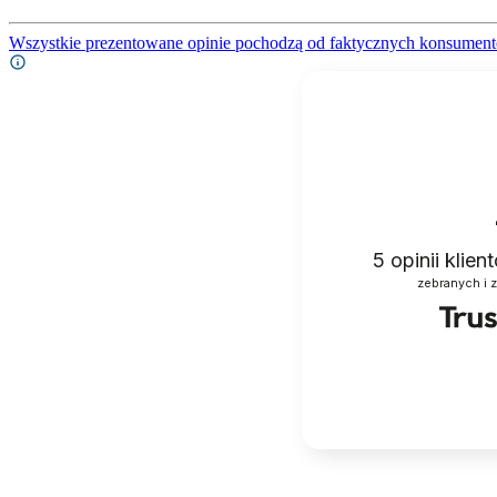
Wszystkie prezentowane opinie pochodzą od faktycznych konsument
5
opinii klie
zebranych i 