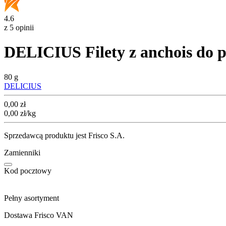
4.6
z 5 opinii
DELICIUS Filety z anchois do p
80 g
DELICIUS
Cena
0,00
zł
0,00
zł
/kg
Sprzedawcą produktu jest Frisco S.A.
Zamienniki
Kod pocztowy
Pełny asortyment
Dostawa Frisco VAN