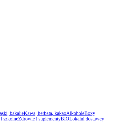
ąski, bakalie
Kawa, herbata, kakao
Alkohole
Boxy
i szkolne
Zdrowie i suplementy
BIO
Lokalni dostawcy