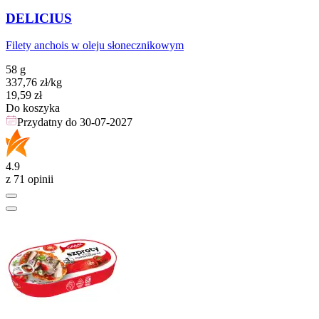
DELICIUS
Filety anchois w oleju słonecznikowym
58 g
337,76
zł
/kg
Cena
19,59
zł
Do koszyka
Przydatny do
30-07-2027
4.9
z 71 opinii