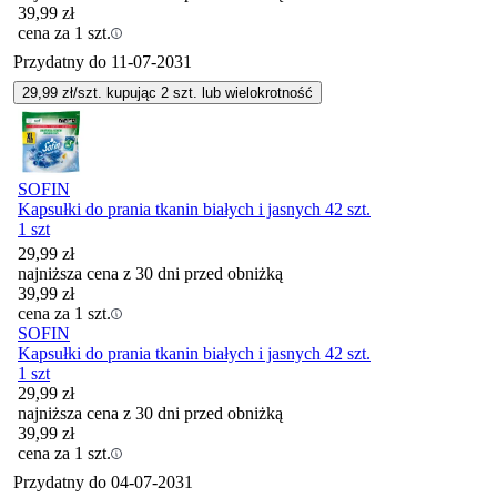
39,99
zł
cena za 1 szt.
Przydatny do
11-07-2031
29,99
zł/szt. kupując
2
szt.
lub wielokrotność
SOFIN
Kapsułki do prania tkanin białych i jasnych 42 szt.
1 szt
29,99
zł
najniższa cena z 30 dni przed obniżką
39,99
zł
cena za 1 szt.
SOFIN
Kapsułki do prania tkanin białych i jasnych 42 szt.
1 szt
29,99
zł
najniższa cena z 30 dni przed obniżką
39,99
zł
cena za 1 szt.
Przydatny do
04-07-2031