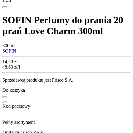
1
z
2
SOFIN Perfumy do prania 20
prań Love Charm 300ml
300 ml
SOFIN
Cena
14,59
zł
48,63
zł
/l
Sprzedawcą produktu jest Frisco S.A.
Do koszyka
Kod pocztowy
Pełny asortyment
Dostawa Frisco VAN