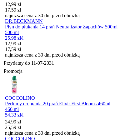
Cena promocyjna
12,99
zł
17,59
zł
najniższa cena z 30 dni przed obniżką
DR.BECKMANN
Płyn do płukania 14 prań Neutralizator Zapachów 500ml
500 ml
25,98
zł
/l
Cena promocyjna
12,99
zł
17,59
zł
najniższa cena z 30 dni przed obniżką
Przydatny do
11-07-2031
Promocja
COCCOLINO
Perfumy do prania 20 prań Elixir First Blooms 460ml
460 ml
54,33
zł
/l
Cena promocyjna
24,99
zł
25,59
zł
najniższa cena z 30 dni przed obniżką
COCCOLINO