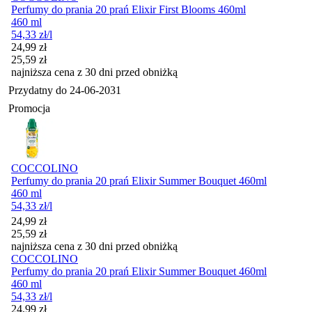
Perfumy do prania 20 prań Elixir First Blooms 460ml
460 ml
54,33
zł
/l
Cena promocyjna
24,99
zł
25,59
zł
najniższa cena z 30 dni przed obniżką
Przydatny do
24-06-2031
Promocja
COCCOLINO
Perfumy do prania 20 prań Elixir Summer Bouquet 460ml
460 ml
54,33
zł
/l
Cena promocyjna
24,99
zł
25,59
zł
najniższa cena z 30 dni przed obniżką
COCCOLINO
Perfumy do prania 20 prań Elixir Summer Bouquet 460ml
460 ml
54,33
zł
/l
Cena promocyjna
24,99
zł