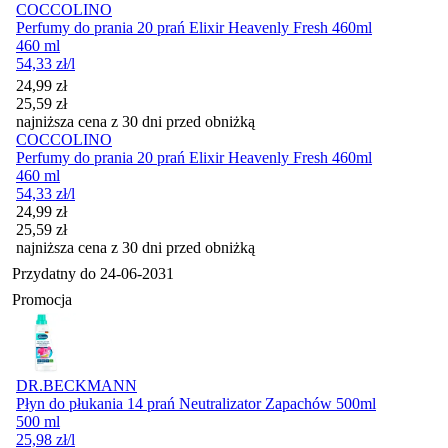
COCCOLINO
Perfumy do prania 20 prań Elixir Heavenly Fresh 460ml
460 ml
54,33
zł
/l
Cena promocyjna
24,99
zł
25,59
zł
najniższa cena z 30 dni przed obniżką
COCCOLINO
Perfumy do prania 20 prań Elixir Heavenly Fresh 460ml
460 ml
54,33
zł
/l
Cena promocyjna
24,99
zł
25,59
zł
najniższa cena z 30 dni przed obniżką
Przydatny do
24-06-2031
Promocja
DR.BECKMANN
Płyn do płukania 14 prań Neutralizator Zapachów 500ml
500 ml
25,98
zł
/l