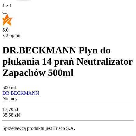
1
z
1
5.0
z 2 opinii
DR.BECKMANN Płyn do
płukania 14 prań Neutralizator
Zapachów 500ml
500 ml
DR.BECKMANN
Niemcy
Cena
17,79
zł
35,58
zł
/l
Sprzedawcą produktu jest Frisco S.A.