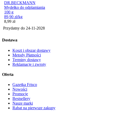
DR.BECKMANN
Mydełko do odplamiania
100 g
89,90
zł
/kg
Cena
8,99
zł
Przydatny do
24-11-2028
Dostawa
Koszt i obszar dostawy
Metody Płatności
Terminy dostawy
Reklamacje i zwroty
Oferta
Gazetka Frisco
Nowości
Promocje
Bestsellery
Nasze marki
Rabat na pierwsze zakupy