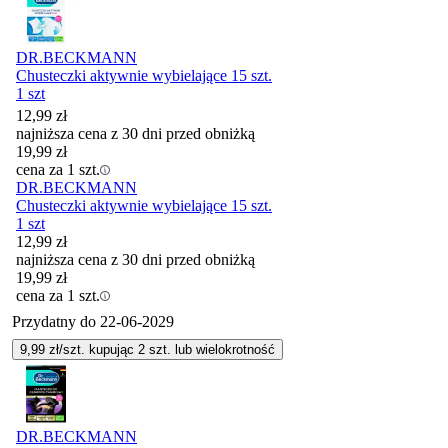
DR.BECKMANN
Chusteczki aktywnie wybielające 15 szt.
1 szt
12,99
zł
najniższa cena z 30 dni przed obniżką
19,99
zł
cena za 1 szt.
DR.BECKMANN
Chusteczki aktywnie wybielające 15 szt.
1 szt
12,99
zł
najniższa cena z 30 dni przed obniżką
19,99
zł
cena za 1 szt.
Przydatny do
22-06-2029
9,99
zł/szt. kupując
2
szt.
lub wielokrotność
DR.BECKMANN