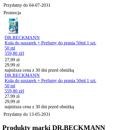
Przydatny do
04-07-2031
Promocja
DR.BECKMANN
Kula do suszarek + Perfumy do prania 50ml 1 szt.
50 ml
559,80
zł
/l
Cena promocyjna
27,99
zł
29,99
zł
najniższa cena z 30 dni przed obniżką
DR.BECKMANN
Kula do suszarek + Perfumy do prania 50ml 1 szt.
50 ml
559,80
zł
/l
Cena promocyjna
27,99
zł
29,99
zł
najniższa cena z 30 dni przed obniżką
Przydatny do
13-05-2031
Produkty marki DR.BECKMANN