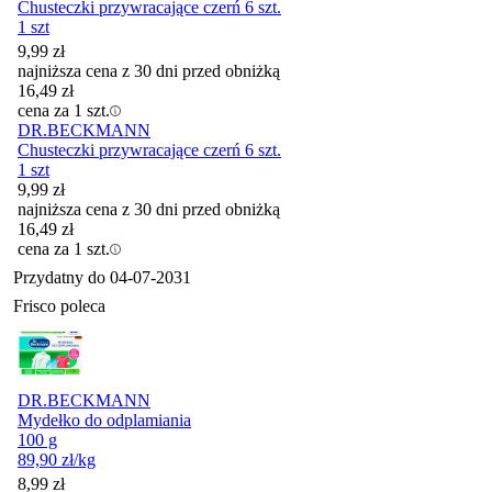
Chusteczki przywracające czerń 6 szt.
1 szt
9,99
zł
najniższa cena z 30 dni przed obniżką
16,49
zł
cena za 1 szt.
DR.BECKMANN
Chusteczki przywracające czerń 6 szt.
1 szt
9,99
zł
najniższa cena z 30 dni przed obniżką
16,49
zł
cena za 1 szt.
Przydatny do
04-07-2031
Frisco poleca
DR.BECKMANN
Mydełko do odplamiania
100 g
89,90
zł
/kg
Cena
8,99
zł