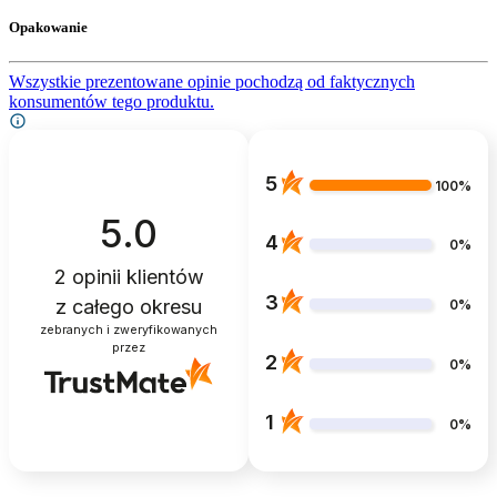
Opakowanie
Wszystkie prezentowane opinie pochodzą od faktycznych
konsumentów tego produktu.
5
100%
5.0
4
0%
2
opinii klientów
3
z całego okresu
0%
zebranych i zweryfikowanych
przez
2
0%
1
0%