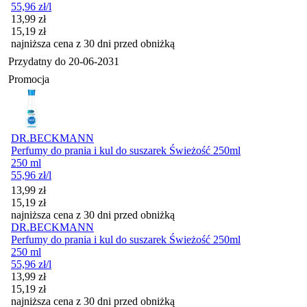
55,96
zł
/l
Cena promocyjna
13,99
zł
15,19
zł
najniższa cena z 30 dni przed obniżką
Przydatny do
20-06-2031
Promocja
DR.BECKMANN
Perfumy do prania i kul do suszarek Świeżość 250ml
250 ml
55,96
zł
/l
Cena promocyjna
13,99
zł
15,19
zł
najniższa cena z 30 dni przed obniżką
DR.BECKMANN
Perfumy do prania i kul do suszarek Świeżość 250ml
250 ml
55,96
zł
/l
Cena promocyjna
13,99
zł
15,19
zł
najniższa cena z 30 dni przed obniżką