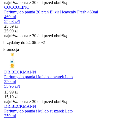
najniższa cena z 30 dni przed obniżką
COCCOLINO
Perfumy do prania 20 prań Elixir Heavenly Fresh 460ml
460 ml
55,63
zł
/l
Cena promocyjna
25,59
zł
25,99
zł
najniższa cena z 30 dni przed obniżką
Przydatny do
24-06-2031
Promocja
DR.BECKMANN
Perfumy do prania i kul do suszarek Lato
250 ml
55,96
zł
/l
Cena promocyjna
13,99
zł
15,19
zł
najniższa cena z 30 dni przed obniżką
DR.BECKMANN
Perfumy do prania i kul do suszarek Lato
250 ml