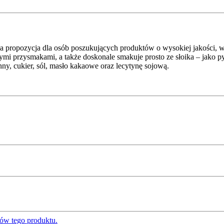
zycja dla osób poszukujących produktów o wysokiej jakości, wyraz
i przysmakami, a także doskonale smakuje prosto ze słoika – jako pys
ny, cukier, sól, masło kakaowe oraz lecytynę sojową.
ów tego produktu.