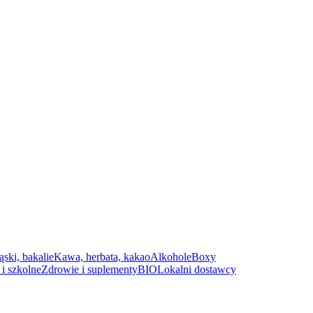
ąski, bakalie
Kawa, herbata, kakao
Alkohole
Boxy
i szkolne
Zdrowie i suplementy
BIO
Lokalni dostawcy