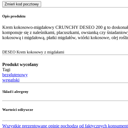
Zmień kod pocztowy
Opis produktu
Krem kokosowo-migdałowy CRUNCHY DESEO 200 g to doskonała propo
komponuje się z naleśnikami, placuszkami, owsianką czy śniadaniowym
kokosową i migdałową, płatki migdałów, wiórki kokosowe, olej roślin
DESEO Krem kokosowy z migdałami
Produkt wycofany
Tagi
bezglutenowy
wegański
Skład i alergeny
Wartości odżywcze
Wszystkie prezentowane opinie pochodzą od faktycznych konsument