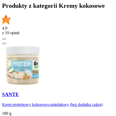
Produkty z kategorii Kremy kokosowe
4.9
z 19 opinii
SANTE
Krem proteinowy kokosowo-migdałowy (bez dodatku cukru)
180 g