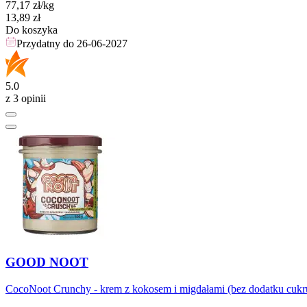
77,17
zł
/kg
Cena
13,89
zł
Do koszyka
Przydatny do
26-06-2027
5.0
z 3 opinii
GOOD NOOT
CocoNoot Crunchy - krem z kokosem i migdałami (bez dodatku cukr