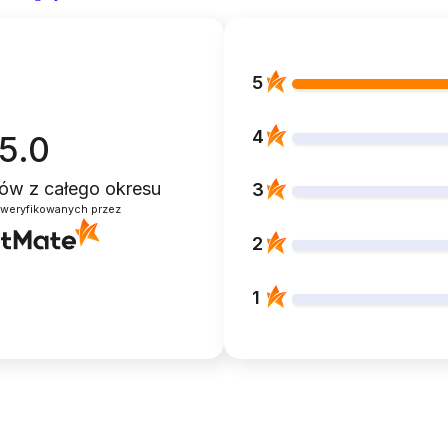
5
4
5.0
ntów
z całego okresu
3
zweryfikowanych przez
2
1