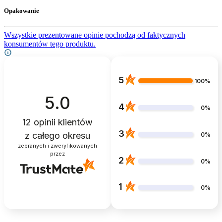
Opakowanie
Wszystkie prezentowane opinie pochodzą od faktycznych
konsumentów tego produktu.
5
100%
5.0
4
0%
12
opinii klientów
3
z całego okresu
0%
zebranych i zweryfikowanych
przez
2
0%
1
0%