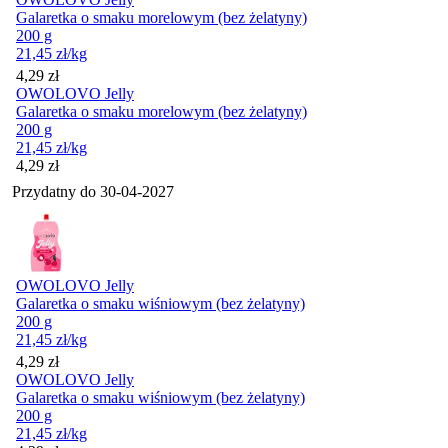
Galaretka o smaku morelowym (bez żelatyny)
200 g
21,45
zł
/kg
Cena
4,29
zł
OWOLOVO Jelly
Galaretka o smaku morelowym (bez żelatyny)
200 g
21,45
zł
/kg
Cena
4,29
zł
Przydatny do
30-04-2027
OWOLOVO Jelly
Galaretka o smaku wiśniowym (bez żelatyny)
200 g
21,45
zł
/kg
Cena
4,29
zł
OWOLOVO Jelly
Galaretka o smaku wiśniowym (bez żelatyny)
200 g
21,45
zł
/kg