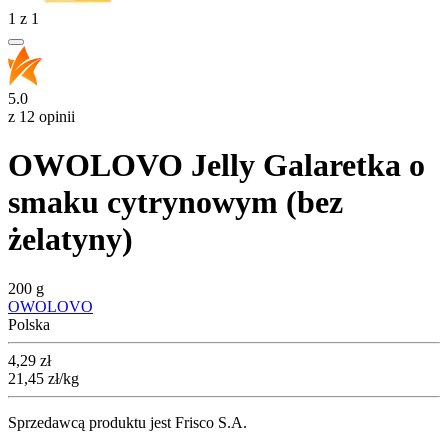
1
z
1
5.0
z 12 opinii
OWOLOVO Jelly Galaretka o
smaku cytrynowym (bez
żelatyny)
200 g
OWOLOVO
Polska
Cena
4,29
zł
21,45
zł
/kg
Sprzedawcą produktu jest Frisco S.A.