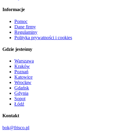
Informacje
Pomoc
Dane firmy
Regulaminy
Polityka prywatności i cookies
Gdzie jesteśmy
Warszawa
Kraków
Poznań
Katowice
Wrocław
Gdańsk
Gdynia
Sopot
Łódź
Kontakt
bok@frisco.pl