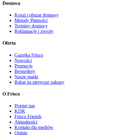
Dostawa
Koszt i obszar dostawy
Metody Płatności
Terminy dostawy
Reklamacje i zwroty
Oferta
Gazetka Frisco
Nowości
Promocje
Bestsellery
Nasze marki
Rabat na pierwsze zakupy
O Frisco
Poznaj nas
KDR
Frisco Friends
Aktualności
Kontakt dla mediów
Opinie