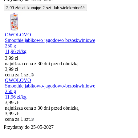
2,99
zł/szt. kupując
2
szt.
lub wielokrotność
OWOLOVO
Smoothie jabłkowo-jagodowo-brzoskwiniowe
250 g
11,96
zł
/kg
3,99
zł
najniższa cena z 30 dni przed obniżką
3,99
zł
cena za 1 szt.
OWOLOVO
Smoothie jabłkowo-jagodowo-brzoskwiniowe
250 g
11,96
zł
/kg
3,99
zł
najniższa cena z 30 dni przed obniżką
3,99
zł
cena za 1 szt.
Przydatny do
25-05-2027