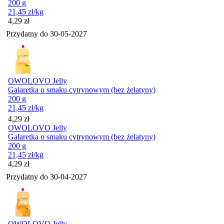
200 g
21,45
zł
/kg
Cena
4,29
zł
Przydatny do
30-05-2027
OWOLOVO Jelly
Galaretka o smaku cytrynowym (bez żelatyny)
200 g
21,45
zł
/kg
Cena
4,29
zł
OWOLOVO Jelly
Galaretka o smaku cytrynowym (bez żelatyny)
200 g
21,45
zł
/kg
Cena
4,29
zł
Przydatny do
30-04-2027
OWOLOVO Jelly