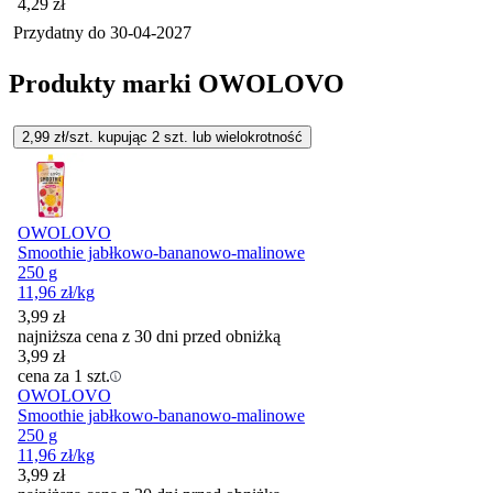
Cena
4,29
zł
Przydatny do
30-04-2027
Produkty marki OWOLOVO
2,99
zł/szt. kupując
2
szt.
lub wielokrotność
OWOLOVO
Smoothie jabłkowo-bananowo-malinowe
250 g
11,96
zł
/kg
3,99
zł
najniższa cena z 30 dni przed obniżką
3,99
zł
cena za 1 szt.
OWOLOVO
Smoothie jabłkowo-bananowo-malinowe
250 g
11,96
zł
/kg
3,99
zł