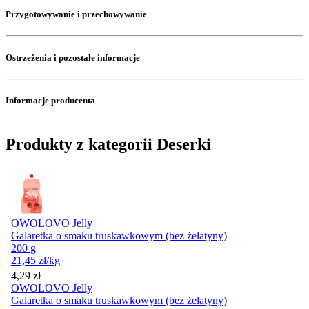
Przygotowywanie i przechowywanie
Ostrzeżenia i pozostałe informacje
Informacje producenta
Produkty z kategorii Deserki
OWOLOVO Jelly
Galaretka o smaku truskawkowym (bez żelatyny)
200 g
21,45
zł
/kg
Cena
4,29
zł
OWOLOVO Jelly
Galaretka o smaku truskawkowym (bez żelatyny)