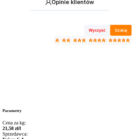
Opinie klientów
Wyczyść
Szukaj
Parametry
Cena za kg:
21
,
58
zł
/
l
Sprzedawca: