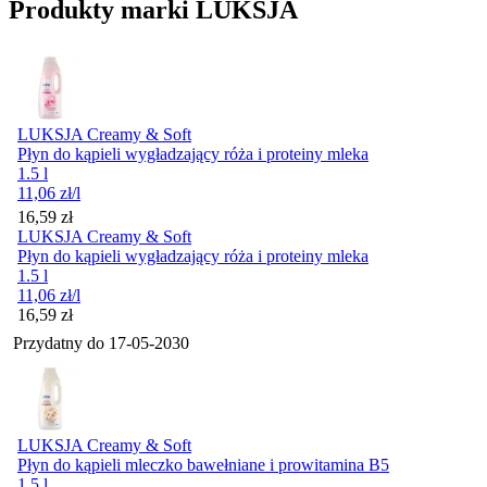
Produkty marki LUKSJA
LUKSJA Creamy & Soft
Płyn do kąpieli wygładzający róża i proteiny mleka
1.5 l
11,06
zł
/l
Cena
16,59
zł
LUKSJA Creamy & Soft
Płyn do kąpieli wygładzający róża i proteiny mleka
1.5 l
11,06
zł
/l
Cena
16,59
zł
Przydatny do
17-05-2030
LUKSJA Creamy & Soft
Płyn do kąpieli mleczko bawełniane i prowitamina B5
1.5 l