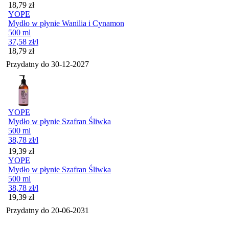
Cena
18,79
zł
YOPE
Mydło w płynie Wanilia i Cynamon
500 ml
37,58
zł
/l
Cena
18,79
zł
Przydatny do
30-12-2027
YOPE
Mydło w płynie Szafran Śliwka
500 ml
38,78
zł
/l
Cena
19,39
zł
YOPE
Mydło w płynie Szafran Śliwka
500 ml
38,78
zł
/l
Cena
19,39
zł
Przydatny do
20-06-2031