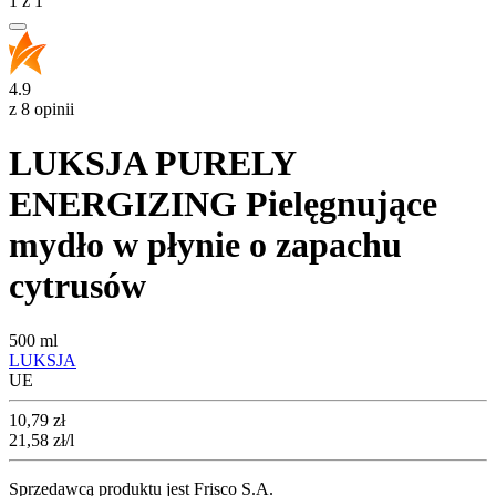
1
z
1
4.9
z 8 opinii
LUKSJA PURELY
ENERGIZING Pielęgnujące
mydło w płynie o zapachu
cytrusów
500 ml
LUKSJA
UE
Cena
10,79
zł
21,58
zł
/l
Sprzedawcą produktu jest Frisco S.A.