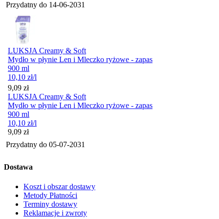
Przydatny do
14-06-2031
LUKSJA Creamy & Soft
Mydło w płynie Len i Mleczko ryżowe - zapas
900 ml
10,10
zł
/l
Cena
9,09
zł
LUKSJA Creamy & Soft
Mydło w płynie Len i Mleczko ryżowe - zapas
900 ml
10,10
zł
/l
Cena
9,09
zł
Przydatny do
05-07-2031
Dostawa
Koszt i obszar dostawy
Metody Płatności
Terminy dostawy
Reklamacje i zwroty