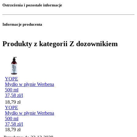
Ostrzeżenia i pozostałe informacje
Informacje producenta
Produkty z kategorii Z dozownikiem
YOPE
Mydło w płynie Werbena
500 ml
37,58
zł
/l
Cena
18,79
zł
YOPE
Mydło w płynie Werbena
500 ml
37,58
zł
/l
Cena
18,79
zł