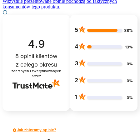
Wszystkie prezentowane opinie pochodzą od faktycznych
konsumentów tego produktu.
5
88%
4.9
4
13%
8
opinii klientów
3
z całego okresu
0%
zebranych i zweryfikowanych
przez
2
0%
1
0%
Jak zbieramy opinie?