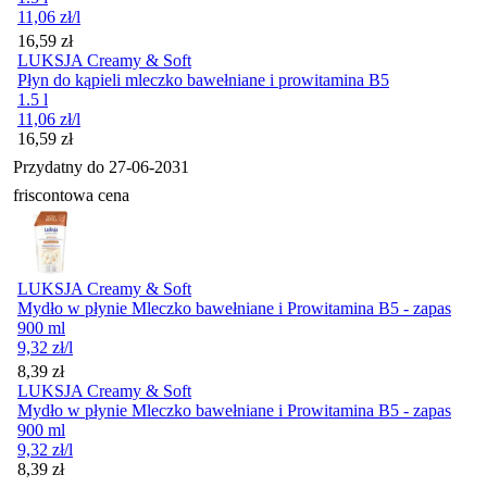
11,06
zł
/l
Cena
16,59
zł
LUKSJA Creamy & Soft
Płyn do kąpieli mleczko bawełniane i prowitamina B5
1.5 l
11,06
zł
/l
Cena
16,59
zł
Przydatny do
27-06-2031
friscontowa cena
LUKSJA Creamy & Soft
Mydło w płynie Mleczko bawełniane i Prowitamina B5 - zapas
900 ml
9,32
zł
/l
Cena
8,39
zł
LUKSJA Creamy & Soft
Mydło w płynie Mleczko bawełniane i Prowitamina B5 - zapas
900 ml
9,32
zł
/l
Cena
8,39
zł