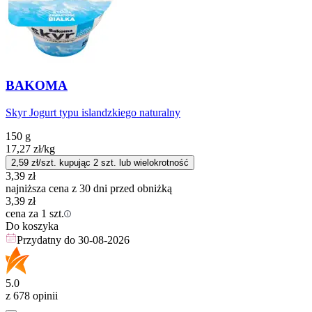
BAKOMA
Skyr Jogurt typu islandzkiego naturalny
150 g
17,27
zł
/kg
2,59
zł/szt. kupując
2
szt.
lub wielokrotność
3,39
zł
najniższa cena z 30 dni przed obniżką
3,39
zł
cena za 1 szt.
Do koszyka
Przydatny do
30-08-2026
5.0
z 678 opinii