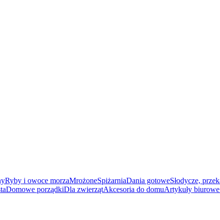
ny
Ryby i owoce morza
Mrożone
Spiżarnia
Dania gotowe
Słodycze, przek
ta
Domowe porządki
Dla zwierząt
Akcesoria do domu
Artykuły biurowe 