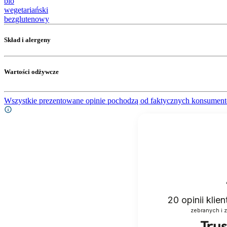
bio
wegetariański
bezglutenowy
Skład i alergeny
Wartości odżywcze
Wszystkie prezentowane opinie pochodzą od faktycznych konsument
20
opinii klie
zebranych i 