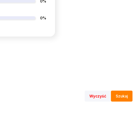
0%
0%
Wyczyść
Szukaj