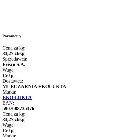
Parametry
Cena za kg:
33
,
27
zł
/
kg
Sprzedawca:
Frisco S.A.
Waga:
150 g
Dostawca:
MLECZARNIA EKOŁUKTA
Marka:
EKO ŁUKTA
EAN:
5907688735376
Cena za kg:
33
,
27
zł
/
kg
Waga:
150 g
Marka: