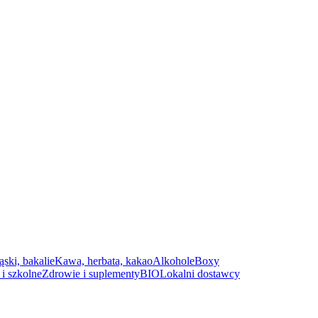
ąski, bakalie
Kawa, herbata, kakao
Alkohole
Boxy
i szkolne
Zdrowie i suplementy
BIO
Lokalni dostawcy