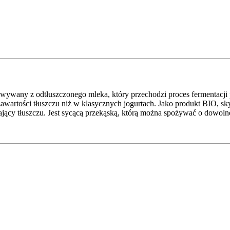
towywany z odtłuszczonego mleka, który przechodzi proces fermentacji 
 zawartości tłuszczu niż w klasycznych jogurtach. Jako produkt BIO, 
erający tłuszczu. Jest sycącą przekąską, którą można spożywać o dowolne