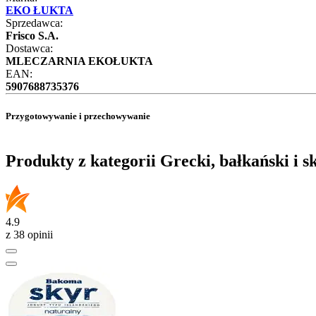
EKO ŁUKTA
Sprzedawca:
Frisco S.A.
Dostawca:
MLECZARNIA EKOŁUKTA
EAN:
5907688735376
Przygotowywanie i przechowywanie
Produkty z kategorii Grecki, bałkański i s
4.9
z 38 opinii