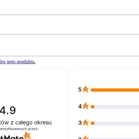
ów tego produktu.
5
4
4.9
ntów
z całego okresu
3
zweryfikowanych przez