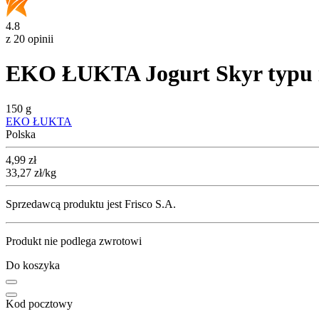
4.8
z 20 opinii
EKO ŁUKTA Jogurt Skyr typu i
150 g
EKO ŁUKTA
Polska
Cena
4,99
zł
33,27
zł
/kg
Sprzedawcą produktu jest Frisco S.A.
Produkt nie podlega zwrotowi
Do koszyka
Kod pocztowy