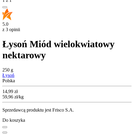
1
z
1
5.0
z 3 opinii
Łysoń Miód wielokwiatowy
nektarowy
250 g
Łysoń
Polska
Cena
14,99
zł
59,96
zł
/kg
Sprzedawcą produktu jest Frisco S.A.
Do koszyka