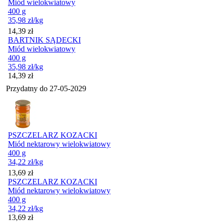
Miód wielokwiatowy
400 g
35,98
zł
/kg
Cena
14,39
zł
BARTNIK SĄDECKI
Miód wielokwiatowy
400 g
35,98
zł
/kg
Cena
14,39
zł
Przydatny do
27-05-2029
PSZCZELARZ KOZACKI
Miód nektarowy wielokwiatowy
400 g
34,22
zł
/kg
Cena
13,69
zł
PSZCZELARZ KOZACKI
Miód nektarowy wielokwiatowy
400 g
34,22
zł
/kg
Cena
13,69
zł