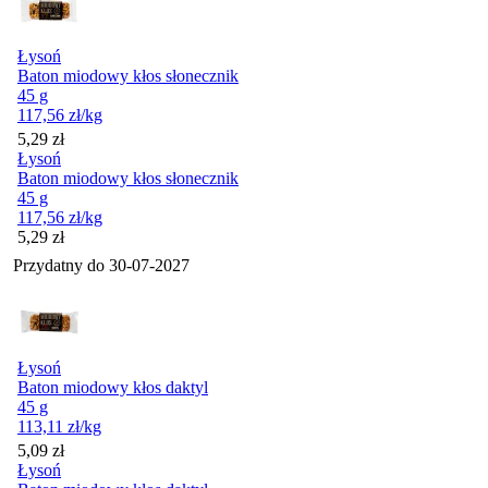
Łysoń
Baton miodowy kłos słonecznik
45 g
117,56
zł
/kg
Cena
5,29
zł
Łysoń
Baton miodowy kłos słonecznik
45 g
117,56
zł
/kg
Cena
5,29
zł
Przydatny do
30-07-2027
Łysoń
Baton miodowy kłos daktyl
45 g
113,11
zł
/kg
Cena
5,09
zł
Łysoń