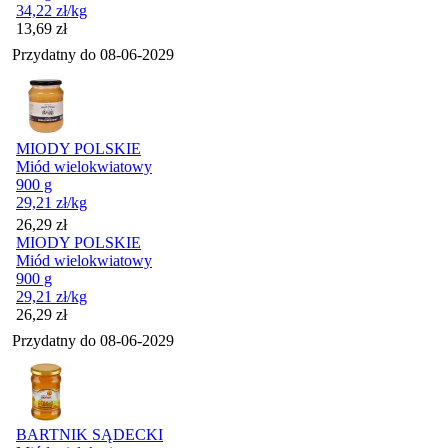
34,22
zł
/kg
Cena
13,69
zł
Przydatny do
08-06-2029
MIODY POLSKIE
Miód wielokwiatowy
900 g
29,21
zł
/kg
Cena
26,29
zł
MIODY POLSKIE
Miód wielokwiatowy
900 g
29,21
zł
/kg
Cena
26,29
zł
Przydatny do
08-06-2029
BARTNIK SĄDECKI