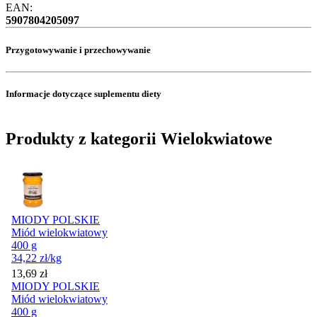
EAN:
5907804205097
Przygotowywanie i przechowywanie
Informacje dotyczące suplementu diety
Produkty z kategorii Wielokwiatowe
MIODY POLSKIE
Miód wielokwiatowy
400 g
34,22
zł
/kg
Cena
13,69
zł
MIODY POLSKIE
Miód wielokwiatowy
400 g