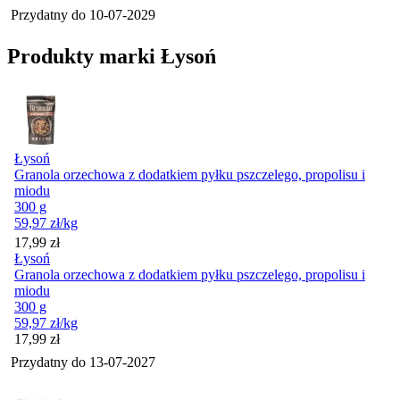
Przydatny do
10-07-2029
Produkty marki Łysoń
Łysoń
Granola orzechowa z dodatkiem pyłku pszczelego, propolisu i
miodu
300 g
59,97
zł
/kg
Cena
17,99
zł
Łysoń
Granola orzechowa z dodatkiem pyłku pszczelego, propolisu i
miodu
300 g
59,97
zł
/kg
Cena
17,99
zł
Przydatny do
13-07-2027