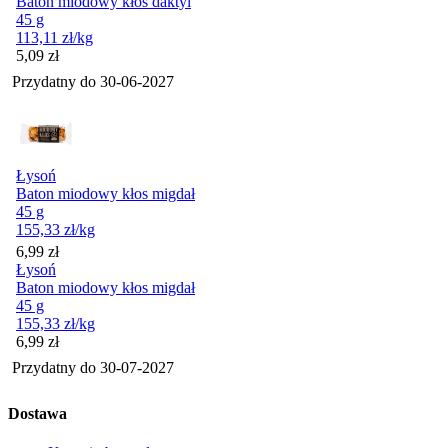
Baton miodowy kłos daktyl
45 g
113,11
zł
/kg
Cena
5,09
zł
Przydatny do
30-06-2027
Łysoń
Baton miodowy kłos migdał
45 g
155,33
zł
/kg
Cena
6,99
zł
Łysoń
Baton miodowy kłos migdał
45 g
155,33
zł
/kg
Cena
6,99
zł
Przydatny do
30-07-2027
Dostawa