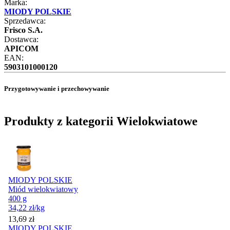
Marka:
MIODY POLSKIE
Sprzedawca:
Frisco S.A.
Dostawca:
APICOM
EAN:
5903101000120
Przygotowywanie i przechowywanie
Produkty z kategorii Wielokwiatowe
MIODY POLSKIE
Miód wielokwiatowy
400 g
34,22
zł
/kg
Cena
13,69
zł
MIODY POLSKIE