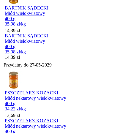
BARTNIK SĄDECKI
Miód wielokwiatowy
400 g
35,98
zł
/kg
Cena
14,39
zł
BARTNIK SĄDECKI
Miód wielokwiatowy
400 g
35,98
zł
/kg
Cena
14,39
zł
Przydatny do
27-05-2029
PSZCZELARZ KOZACKI
Miód nektarowy wielokwiatowy
400 g
34,22
zł
/kg
Cena
13,69
zł
PSZCZELARZ KOZACKI
Miód nektarowy wielokwiatowy
400 g