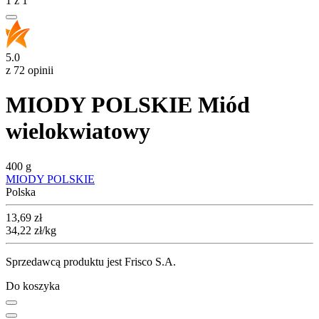
1
z
1
5.0
z 72 opinii
MIODY POLSKIE Miód
wielokwiatowy
400 g
MIODY POLSKIE
Polska
Cena
13,69
zł
34,22
zł
/kg
Sprzedawcą produktu jest Frisco S.A.
Do koszyka