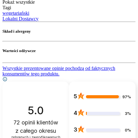
Pokaż wszystkie
Tagi
wegetariański
Lokalni Dostawcy
Skład i alergeny
Wartości odżywcze
Wszystkie prezentowane opinie pochodzą od faktycznych
konsumentów tego produktu.
5
97%
5.0
4
3%
72
opinii klientów
3
z całego okresu
0%
zebranych i zweryfikowanych