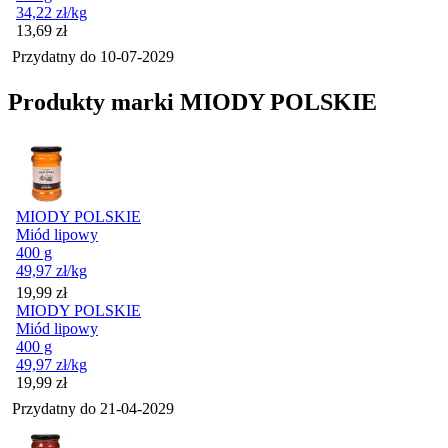
34,22
zł
/kg
Cena
13,69
zł
Przydatny do
10-07-2029
Produkty marki MIODY POLSKIE
MIODY POLSKIE
Miód lipowy
400 g
49,97
zł
/kg
Cena
19,99
zł
MIODY POLSKIE
Miód lipowy
400 g
49,97
zł
/kg
Cena
19,99
zł
Przydatny do
21-04-2029