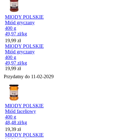
MIODY POLSKIE
Miód gryczany
400 g
49,97
zł
/kg
Cena
19,99
zł
MIODY POLSKIE
Miód gryczany
400 g
49,97
zł
/kg
Cena
19,99
zł
Przydatny do
11-02-2029
MIODY POLSKIE
Miód faceliowy
400 g
48,48
zł
/kg
Cena
19,39
zł
MIODY POLSKIE