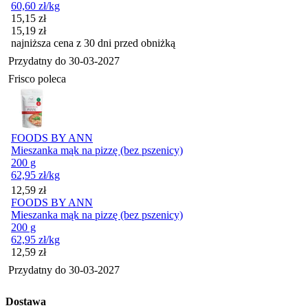
60,60
zł
/kg
Cena promocyjna
15,15
zł
15,19
zł
najniższa cena z 30 dni przed obniżką
Przydatny do
30-03-2027
Frisco poleca
FOODS BY ANN
Mieszanka mąk na pizzę (bez pszenicy)
200 g
62,95
zł
/kg
Cena
12,59
zł
FOODS BY ANN
Mieszanka mąk na pizzę (bez pszenicy)
200 g
62,95
zł
/kg
Cena
12,59
zł
Przydatny do
30-03-2027
Dostawa