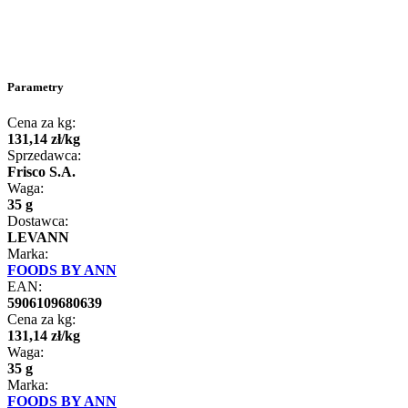
Parametry
Cena za kg:
131
,
14
zł
/
kg
Sprzedawca:
Frisco S.A.
Waga:
35 g
Dostawca:
LEVANN
Marka:
FOODS BY ANN
EAN:
5906109680639
Cena za kg:
131
,
14
zł
/
kg
Waga:
35 g
Marka:
FOODS BY ANN