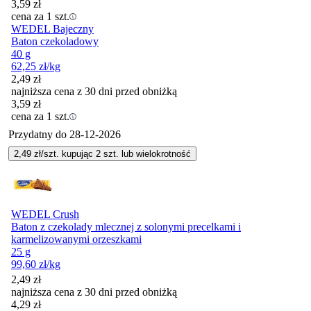
3,59
zł
cena za 1 szt.
WEDEL Bajeczny
Baton czekoladowy
40 g
62,25
zł
/kg
2,49
zł
najniższa cena z 30 dni przed obniżką
3,59
zł
cena za 1 szt.
Przydatny do
28-12-2026
2,49
zł/szt. kupując
2
szt.
lub wielokrotność
WEDEL Crush
Baton z czekolady mlecznej z solonymi precelkami i
karmelizowanymi orzeszkami
25 g
99,60
zł
/kg
2,49
zł
najniższa cena z 30 dni przed obniżką
4,29
zł