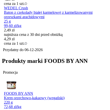
cena za 1 szt.
WEDEL Crush
Baton z czekolady białej karmelowej z karmelizowanymi
orzeszkami arachidowymi
25 g
99,60
zł
/kg
2,49
zł
najniższa cena z 30 dni przed obniżką
4,29
zł
cena za 1 szt.
Przydatny do
06-12-2026
Produkty marki FOODS BY ANN
Promocja
FOODS BY ANN
Krem orzechowo-kakaowy (wegański)
220 g
72,68
zł
/kg