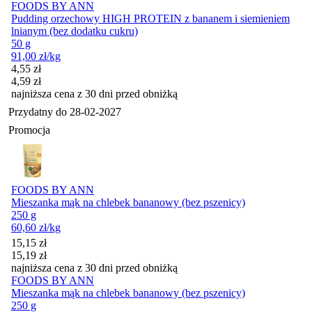
FOODS BY ANN
Pudding orzechowy HIGH PROTEIN z bananem i siemieniem
lnianym (bez dodatku cukru)
50 g
91,00
zł
/kg
Cena promocyjna
4,55
zł
4,59
zł
najniższa cena z 30 dni przed obniżką
Przydatny do
28-02-2027
Promocja
FOODS BY ANN
Mieszanka mąk na chlebek bananowy (bez pszenicy)
250 g
60,60
zł
/kg
Cena promocyjna
15,15
zł
15,19
zł
najniższa cena z 30 dni przed obniżką
FOODS BY ANN
Mieszanka mąk na chlebek bananowy (bez pszenicy)
250 g