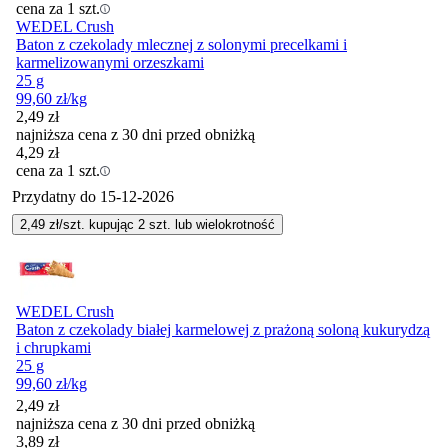
cena za 1 szt.
WEDEL Crush
Baton z czekolady mlecznej z solonymi precelkami i
karmelizowanymi orzeszkami
25 g
99,60
zł
/kg
2,49
zł
najniższa cena z 30 dni przed obniżką
4,29
zł
cena za 1 szt.
Przydatny do
15-12-2026
2,49
zł/szt. kupując
2
szt.
lub wielokrotność
WEDEL Crush
Baton z czekolady białej karmelowej z prażoną soloną kukurydzą
i chrupkami
25 g
99,60
zł
/kg
2,49
zł
najniższa cena z 30 dni przed obniżką
3,89
zł