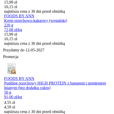
Cena promocyjna
15,99
zł
16,15
zł
najniższa cena z 30 dni przed obniżką
FOODS BY ANN
Krem orzechowo-kakaowy (wegański)
220 g
72,68
zł
/kg
Cena promocyjna
15,99
zł
16,15
zł
najniższa cena z 30 dni przed obniżką
Przydatny do
12-05-2027
Promocja
FOODS BY ANN
Pudding orzechowy HIGH PROTEIN z bananem i siemieniem
lnianym (bez dodatku cukru)
50 g
91,00
zł
/kg
Cena promocyjna
4,55
zł
4,59
zł
najniższa cena z 30 dni przed obniżką