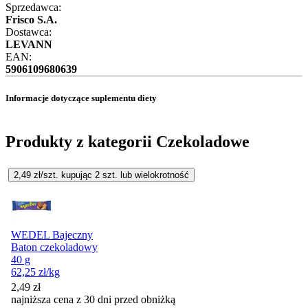
Sprzedawca:
Frisco S.A.
Dostawca:
LEVANN
EAN:
5906109680639
Informacje dotyczące suplementu diety
Produkty z kategorii Czekoladowe
2,49
zł/szt. kupując
2
szt.
lub wielokrotność
WEDEL Bajeczny
Baton czekoladowy
40 g
62,25
zł
/kg
2,49
zł
najniższa cena z 30 dni przed obniżką