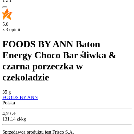
1
z
1
5.0
z 3 opinii
FOODS BY ANN Baton
Energy Choco Bar śliwka &
czarna porzeczka w
czekoladzie
35 g
FOODS BY ANN
Polska
Cena
4,59
zł
131,14
zł
/kg
Sprzedawcą produktu jest Frisco S.A.