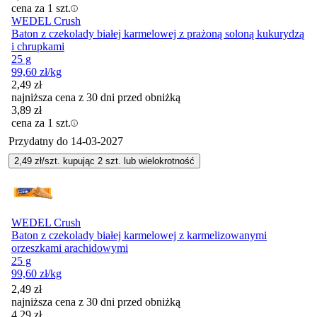
cena za 1 szt.
WEDEL Crush
Baton z czekolady białej karmelowej z prażoną soloną kukurydzą
i chrupkami
25 g
99,60
zł
/kg
2,49
zł
najniższa cena z 30 dni przed obniżką
3,89
zł
cena za 1 szt.
Przydatny do
14-03-2027
2,49
zł/szt. kupując
2
szt.
lub wielokrotność
WEDEL Crush
Baton z czekolady białej karmelowej z karmelizowanymi
orzeszkami arachidowymi
25 g
99,60
zł
/kg
2,49
zł
najniższa cena z 30 dni przed obniżką
4,29
zł