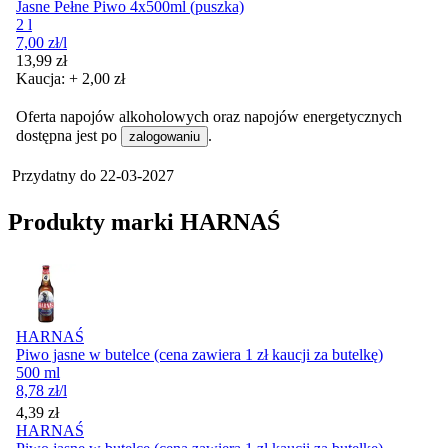
Jasne Pełne Piwo 4x500ml (puszka)
2 l
7,00
zł
/l
Cena
13,99
zł
Kaucja: + 2,00 zł
Oferta napojów alkoholowych oraz napojów energetycznych
dostępna jest po
.
zalogowaniu
Przydatny do
22-03-2027
Produkty marki HARNAŚ
HARNAŚ
Piwo jasne w butelce (cena zawiera 1 zł kaucji za butelkę)
500 ml
8,78
zł
/l
Cena
4,39
zł
HARNAŚ