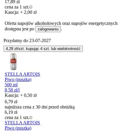
17,89
zł
cena za 1 szt.
Kaucja: + 2,00 zł
Oferta napojów alkoholowych oraz napojów energetycznych
dostępna jest po
.
zalogowaniu
Przydatny do
23-07-2027
4,29
zł/szt. kupując
4
szt.
lub wielokrotność
STELLA ARTOIS
Piwo (puszka)
500 ml
8,58
zł
/l
Kaucja: + 0,50 zł
6,79
zł
najniższa cena z 30 dni przed obniżką
6,19
zł
cena za 1 szt.
STELLA ARTOIS
Piwo (puszka)