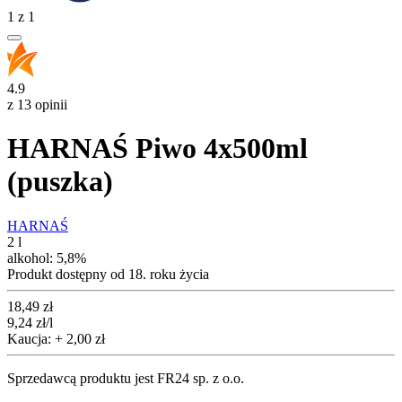
1
z
1
4.9
z 13 opinii
HARNAŚ Piwo 4x500ml
(puszka)
HARNAŚ
2 l
alkohol:
5,8%
Produkt dostępny od 18. roku życia
Cena
18,49
zł
9,24
zł
/l
Kaucja: + 2,00 zł
Sprzedawcą produktu jest FR24 sp. z o.o.