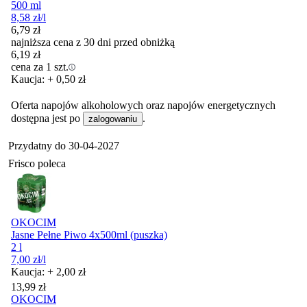
500 ml
8,58
zł
/l
6,79
zł
najniższa cena z 30 dni przed obniżką
6,19
zł
cena za 1 szt.
Kaucja: + 0,50 zł
Oferta napojów alkoholowych oraz napojów energetycznych
dostępna jest po
.
zalogowaniu
Przydatny do
30-04-2027
Frisco poleca
OKOCIM
Jasne Pełne Piwo 4x500ml (puszka)
2 l
7,00
zł
/l
Kaucja: + 2,00 zł
Cena
13,99
zł
OKOCIM