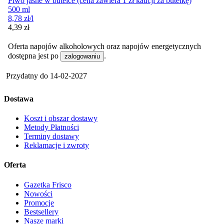
Piwo jasne w butelce (cena zawiera 1 zł kaucji za butelkę)
500 ml
8,78
zł
/l
Cena
4,39
zł
Oferta napojów alkoholowych oraz napojów energetycznych
dostępna jest po
.
zalogowaniu
Przydatny do
14-02-2027
Dostawa
Koszt i obszar dostawy
Metody Płatności
Terminy dostawy
Reklamacje i zwroty
Oferta
Gazetka Frisco
Nowości
Promocje
Bestsellery
Nasze marki