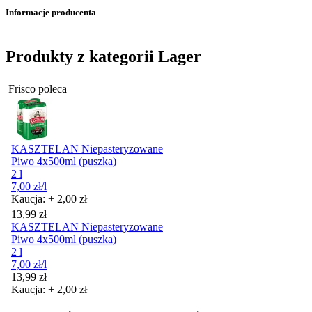
Informacje producenta
Produkty z kategorii Lager
Frisco poleca
KASZTELAN Niepasteryzowane
Piwo 4x500ml (puszka)
2 l
7,00
zł
/l
Kaucja: + 2,00 zł
Cena
13,99
zł
KASZTELAN Niepasteryzowane
Piwo 4x500ml (puszka)
2 l
7,00
zł
/l
Cena
13,99
zł
Kaucja: + 2,00 zł