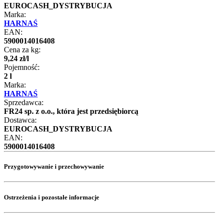
EUROCASH_DYSTRYBUCJA
Marka:
HARNAŚ
EAN:
5900014016408
Cena za kg:
9
,
24
zł
/
l
Pojemność:
2 l
Marka:
HARNAŚ
Sprzedawca:
FR24 sp. z o.o., która jest przedsiębiorcą
Dostawca:
EUROCASH_DYSTRYBUCJA
EAN:
5900014016408
Przygotowywanie i przechowywanie
Ostrzeżenia i pozostałe informacje