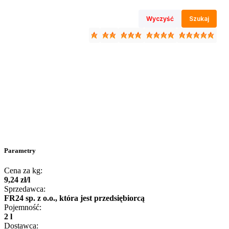
Wyczyść
Szukaj
Parametry
Cena za kg:
9
,
24
zł
/
l
Sprzedawca:
FR24 sp. z o.o., która jest przedsiębiorcą
Pojemność:
2 l
Dostawca: