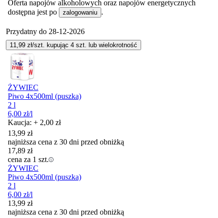
Oferta napojów alkoholowych oraz napojów energetycznych
dostępna jest po
.
zalogowaniu
Przydatny do
28-12-2026
11,99
zł/szt. kupując
4
szt.
lub wielokrotność
ŻYWIEC
Piwo 4x500ml (puszka)
2 l
6,00
zł
/l
Kaucja: + 2,00 zł
13,99
zł
najniższa cena z 30 dni przed obniżką
17,89
zł
cena za 1 szt.
ŻYWIEC
Piwo 4x500ml (puszka)
2 l
6,00
zł
/l
13,99
zł
najniższa cena z 30 dni przed obniżką