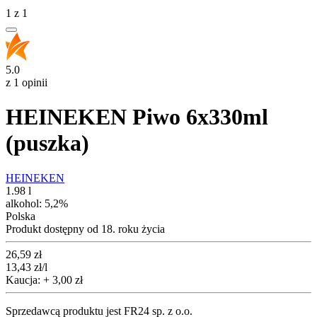
1
z
1
5.0
z 1 opinii
HEINEKEN Piwo 6x330ml
(puszka)
HEINEKEN
1.98 l
alkohol:
5,2%
Polska
Produkt dostępny od 18. roku życia
Cena
26,59
zł
13,43
zł
/l
Kaucja: + 3,00 zł
Sprzedawcą produktu jest FR24 sp. z o.o.