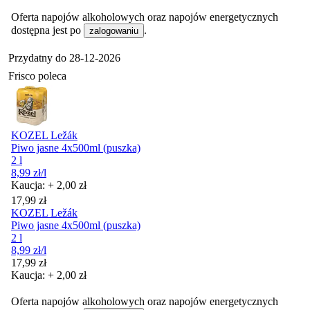
Oferta napojów alkoholowych oraz napojów energetycznych
dostępna jest po
.
zalogowaniu
Przydatny do
28-12-2026
Frisco poleca
KOZEL Ležák
Piwo jasne 4x500ml (puszka)
2 l
8,99
zł
/l
Kaucja: + 2,00 zł
Cena
17,99
zł
KOZEL Ležák
Piwo jasne 4x500ml (puszka)
2 l
8,99
zł
/l
Cena
17,99
zł
Kaucja: + 2,00 zł
Oferta napojów alkoholowych oraz napojów energetycznych