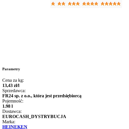
Parametry
Cena za kg:
13
,
43
zł
/
l
Sprzedawca:
FR24 sp. z o.o., która jest przedsiębiorcą
Pojemność:
1.98 l
Dostawca:
EUROCASH_DYSTRYBUCJA
Marka:
HEINEKEN