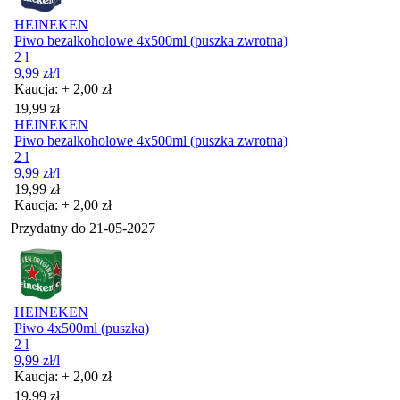
HEINEKEN
Piwo bezalkoholowe 4x500ml (puszka zwrotna)
2 l
9,99
zł
/l
Kaucja: + 2,00 zł
Cena
19,99
zł
HEINEKEN
Piwo bezalkoholowe 4x500ml (puszka zwrotna)
2 l
9,99
zł
/l
Cena
19,99
zł
Kaucja: + 2,00 zł
Przydatny do
21-05-2027
HEINEKEN
Piwo 4x500ml (puszka)
2 l
9,99
zł
/l
Kaucja: + 2,00 zł
Cena
19,99
zł