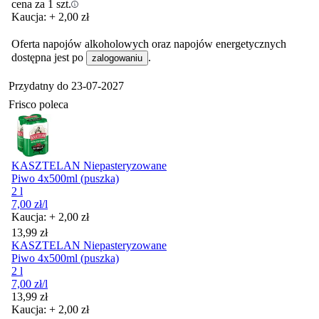
cena za 1 szt.
Kaucja: + 2,00 zł
Oferta napojów alkoholowych oraz napojów energetycznych
dostępna jest po
.
zalogowaniu
Przydatny do
23-07-2027
Frisco poleca
KASZTELAN Niepasteryzowane
Piwo 4x500ml (puszka)
2 l
7,00
zł
/l
Kaucja: + 2,00 zł
Cena
13,99
zł
KASZTELAN Niepasteryzowane
Piwo 4x500ml (puszka)
2 l
7,00
zł
/l
Cena
13,99
zł
Kaucja: + 2,00 zł