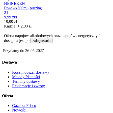
HEINEKEN
Piwo 4x500ml (puszka)
2 l
9,99
zł
/l
Cena
19,99
zł
Kaucja: + 2,00 zł
Oferta napojów alkoholowych oraz napojów energetycznych
dostępna jest po
.
zalogowaniu
Przydatny do
26-05-2027
Dostawa
Koszt i obszar dostawy
Metody Płatności
Terminy dostawy
Reklamacje i zwroty
Oferta
Gazetka Frisco
Nowości