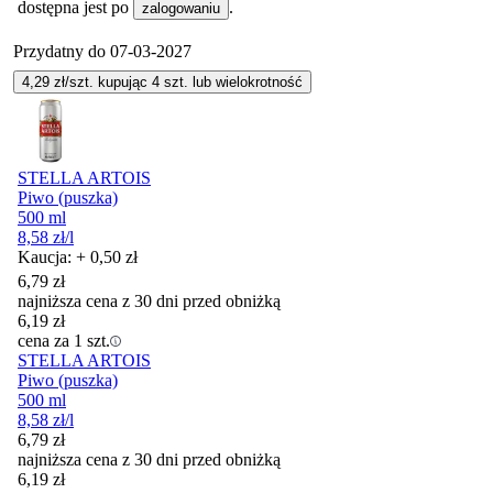
dostępna jest po
.
zalogowaniu
Przydatny do
07-03-2027
4,29
zł/szt. kupując
4
szt.
lub wielokrotność
STELLA ARTOIS
Piwo (puszka)
500 ml
8,58
zł
/l
Kaucja: + 0,50 zł
6,79
zł
najniższa cena z 30 dni przed obniżką
6,19
zł
cena za 1 szt.
STELLA ARTOIS
Piwo (puszka)
500 ml
8,58
zł
/l
6,79
zł
najniższa cena z 30 dni przed obniżką
6,19
zł