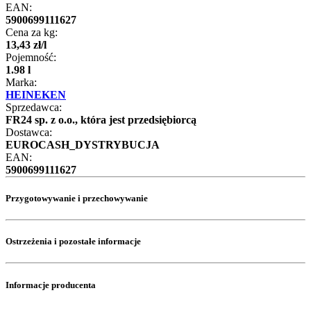
EAN:
5900699111627
Cena za kg:
13
,
43
zł
/
l
Pojemność:
1.98 l
Marka:
HEINEKEN
Sprzedawca:
FR24 sp. z o.o., która jest przedsiębiorcą
Dostawca:
EUROCASH_DYSTRYBUCJA
EAN:
5900699111627
Przygotowywanie i przechowywanie
Ostrzeżenia i pozostałe informacje
Informacje producenta