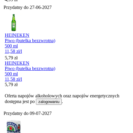
Przydatny do
27-06-2027
HEINEKEN
Piwo (butelka bezzwrotna)
500 ml
11,58
zł
/l
Cena
5,79
zł
HEINEKEN
Piwo (butelka bezzwrotna)
500 ml
11,58
zł
/l
Cena
5,79
zł
Oferta napojów alkoholowych oraz napojów energetycznych
dostępna jest po
.
zalogowaniu
Przydatny do
09-07-2027