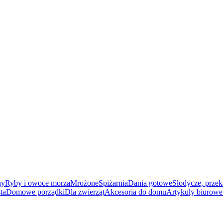
ny
Ryby i owoce morza
Mrożone
Spiżarnia
Dania gotowe
Słodycze, przek
ta
Domowe porządki
Dla zwierząt
Akcesoria do domu
Artykuły biurowe 