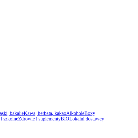
ąski, bakalie
Kawa, herbata, kakao
Alkohole
Boxy
i szkolne
Zdrowie i suplementy
BIO
Lokalni dostawcy