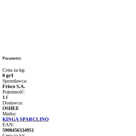
Parametry
Cena za kg:
0
gr
/
l
Sprzedawca:
Frisco S.A.
Pojemność:
1 l
Dostawca:
OSHEE
Marka:
KINGA SPARCLINO
EAN:
5908456334951
Cena za kg: