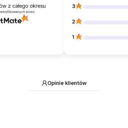
ntów
z całego okresu
3
zweryfikowanych przez
2
1
Opinie klientów