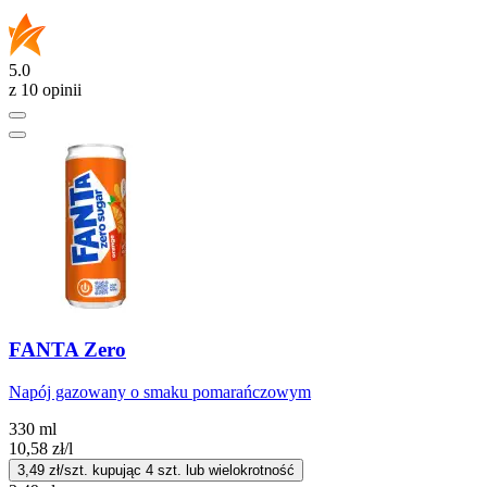
5.0
z 10 opinii
FANTA Zero
Napój gazowany o smaku pomarańczowym
330 ml
10,58
zł
/l
3,49
zł/szt. kupując
4
szt.
lub wielokrotność