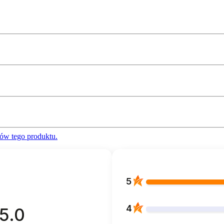
ów tego produktu.
5
4
5.0