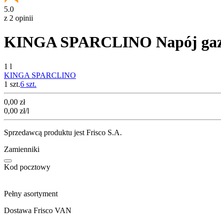
5.0
z 2 opinii
KINGA SPARCLINO Napój gaz
1 l
KINGA SPARCLINO
1 szt.
6
szt.
Cena
0,00
zł
0,00
zł
/l
Sprzedawcą produktu jest Frisco S.A.
Zamienniki
Kod pocztowy
Pełny asortyment
Dostawa Frisco VAN