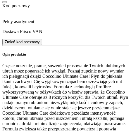
Kod pocztowy
Pełny asortyment
Dostawa Frisco VAN
Zmień kod pocztowy
Opis produktu
Częste noszenie, pranie, suszenie i prasowanie Twoich ulubionych
ubrań może pogarszać ich wygląd. Poznaj zupełnie nowy wymiar
ich pielęgnacji dzięki Coccolino Ultimate Care! Płyn do płukania
tkanin zachwyci Cię wyjątkowym zapachem orzeźwiających nut
fuksji, konwalii i cytrusów. Formuła z technologią Profibre
wykorzystywaną w odżywkach do włosów sprawia, że Coccolino
Ultimate Care oferuje aż 8 różnych korzyści dla Twoich ubrań. Płyn
nadaje pranym ubraniom niezwykłą miękkość i cudowny zapach,
dzięki czemu wtulanie się w nie staje się jeszcze przyjemniejsze.
Coccolino Ultimate Care dodatkowo przedłuża intensywność
koloru, chroni ubrania przed niszczeniem i utratą kształtu, pomaga
chronić nadruki i minimalizuje zagniecenia, ułatwiając prasowanie.
Formuła zwiększa także przepuszczanie powietrza i poprawia