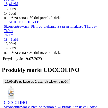
18,41
zł
/l
Cena promocyjna
13,99
zł
14,59
zł
najniższa cena z 30 dni przed obniżką
TESORI D ORIENTE
Skoncentrowany Płyn do płukania 38 prań Thalasso Therapy
760ml
760 ml
18,41
zł
/l
Cena promocyjna
13,99
zł
14,59
zł
najniższa cena z 30 dni przed obniżką
Przydatny do
19-07-2029
Produkty marki COCCOLINO
19,99
zł/szt. kupując
2
szt.
lub wielokrotność
COCCOLINO
Skoncentrowany Płyn do płukania 74 prania Sensitive Cotton