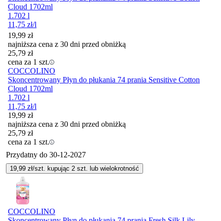
Cloud 1702ml
1.702 l
11,75
zł
/l
19,99
zł
najniższa cena z 30 dni przed obniżką
25,79
zł
cena za 1 szt.
COCCOLINO
Skoncentrowany Płyn do płukania 74 prania Sensitive Cotton
Cloud 1702ml
1.702 l
11,75
zł
/l
19,99
zł
najniższa cena z 30 dni przed obniżką
25,79
zł
cena za 1 szt.
Przydatny do
30-12-2027
19,99
zł/szt. kupując
2
szt.
lub wielokrotność
COCCOLINO
Skoncentrowany Płyn do płukania 74 prania Fresh Silk Lily