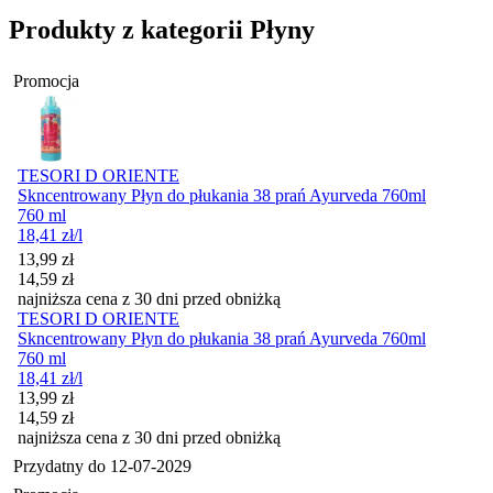
Produkty z kategorii Płyny
Promocja
TESORI D ORIENTE
Skncentrowany Płyn do płukania 38 prań Ayurveda 760ml
760 ml
18,41
zł
/l
Cena promocyjna
13,99
zł
14,59
zł
najniższa cena z 30 dni przed obniżką
TESORI D ORIENTE
Skncentrowany Płyn do płukania 38 prań Ayurveda 760ml
760 ml
18,41
zł
/l
Cena promocyjna
13,99
zł
14,59
zł
najniższa cena z 30 dni przed obniżką
Przydatny do
12-07-2029