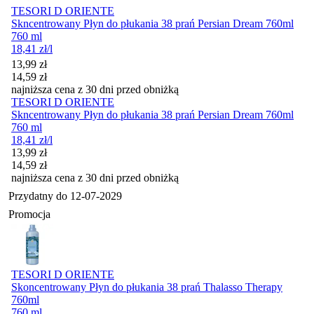
TESORI D ORIENTE
Skncentrowany Płyn do płukania 38 prań Persian Dream 760ml
760 ml
18,41
zł
/l
Cena promocyjna
13,99
zł
14,59
zł
najniższa cena z 30 dni przed obniżką
TESORI D ORIENTE
Skncentrowany Płyn do płukania 38 prań Persian Dream 760ml
760 ml
18,41
zł
/l
Cena promocyjna
13,99
zł
14,59
zł
najniższa cena z 30 dni przed obniżką
Przydatny do
12-07-2029
Promocja
TESORI D ORIENTE
Skoncentrowany Płyn do płukania 38 prań Thalasso Therapy
760ml
760 ml