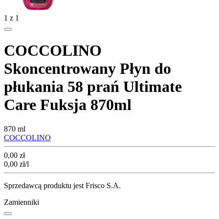
1
z
1
COCCOLINO
Skoncentrowany Płyn do
płukania 58 prań Ultimate
Care Fuksja 870ml
870 ml
COCCOLINO
Cena
0,00
zł
0,00
zł
/l
Sprzedawcą produktu jest Frisco S.A.
Zamienniki