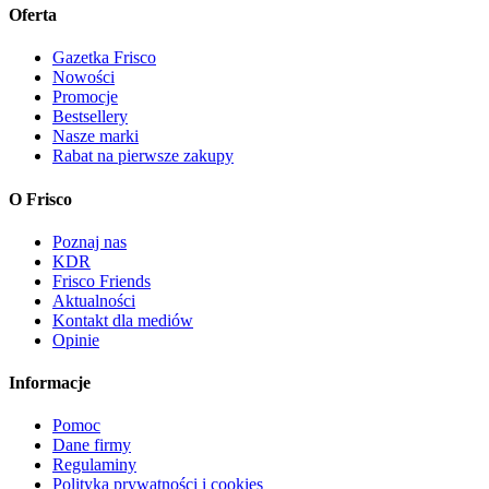
Oferta
Gazetka Frisco
Nowości
Promocje
Bestsellery
Nasze marki
Rabat na pierwsze zakupy
O Frisco
Poznaj nas
KDR
Frisco Friends
Aktualności
Kontakt dla mediów
Opinie
Informacje
Pomoc
Dane firmy
Regulaminy
Polityka prywatności i cookies