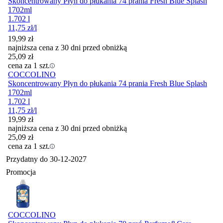
Skoncentrowany Płyn do płukania 74 prania Fresh Blue Splash
1702ml
1.702 l
11,75
zł
/l
19,99
zł
najniższa cena z 30 dni przed obniżką
25,09
zł
cena za 1 szt.
COCCOLINO
Skoncentrowany Płyn do płukania 74 prania Fresh Blue Splash
1702ml
1.702 l
11,75
zł
/l
19,99
zł
najniższa cena z 30 dni przed obniżką
25,09
zł
cena za 1 szt.
Przydatny do
30-12-2027
Promocja
COCCOLINO