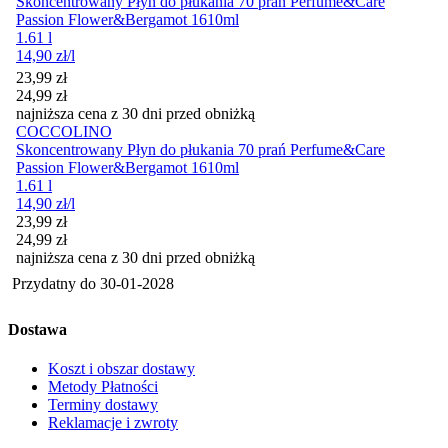
Skoncentrowany Płyn do płukania 70 prań Perfume&Care
Passion Flower&Bergamot 1610ml
1.61 l
14,90
zł
/l
Cena promocyjna
23,99
zł
24,99
zł
najniższa cena z 30 dni przed obniżką
COCCOLINO
Skoncentrowany Płyn do płukania 70 prań Perfume&Care
Passion Flower&Bergamot 1610ml
1.61 l
14,90
zł
/l
Cena promocyjna
23,99
zł
24,99
zł
najniższa cena z 30 dni przed obniżką
Przydatny do
30-01-2028
Dostawa
Koszt i obszar dostawy
Metody Płatności
Terminy dostawy
Reklamacje i zwroty