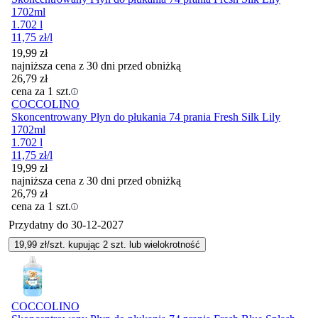
1702ml
1.702 l
11,75
zł
/l
19,99
zł
najniższa cena z 30 dni przed obniżką
26,79
zł
cena za 1 szt.
COCCOLINO
Skoncentrowany Płyn do płukania 74 prania Fresh Silk Lily
1702ml
1.702 l
11,75
zł
/l
19,99
zł
najniższa cena z 30 dni przed obniżką
26,79
zł
cena za 1 szt.
Przydatny do
30-12-2027
19,99
zł/szt. kupując
2
szt.
lub wielokrotność
COCCOLINO