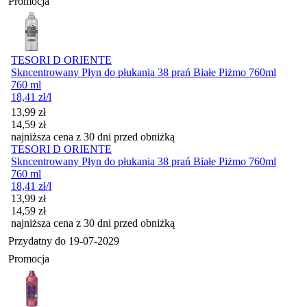
Promocja
TESORI D ORIENTE
Skncentrowany Płyn do płukania 38 prań Białe Piżmo 760ml
760 ml
18,41
zł
/l
Cena promocyjna
13,99
zł
14,59
zł
najniższa cena z 30 dni przed obniżką
TESORI D ORIENTE
Skncentrowany Płyn do płukania 38 prań Białe Piżmo 760ml
760 ml
18,41
zł
/l
Cena promocyjna
13,99
zł
14,59
zł
najniższa cena z 30 dni przed obniżką
Przydatny do
19-07-2029
Promocja