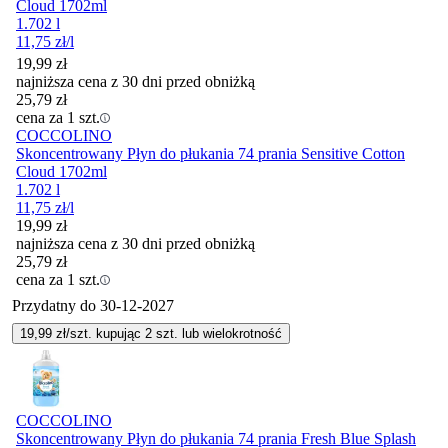
Cloud 1702ml
1.702 l
11,75
zł
/l
19,99
zł
najniższa cena z 30 dni przed obniżką
25,79
zł
cena za 1 szt.
COCCOLINO
Skoncentrowany Płyn do płukania 74 prania Sensitive Cotton
Cloud 1702ml
1.702 l
11,75
zł
/l
19,99
zł
najniższa cena z 30 dni przed obniżką
25,79
zł
cena za 1 szt.
Przydatny do
30-12-2027
19,99
zł/szt. kupując
2
szt.
lub wielokrotność
COCCOLINO
Skoncentrowany Płyn do płukania 74 prania Fresh Blue Splash