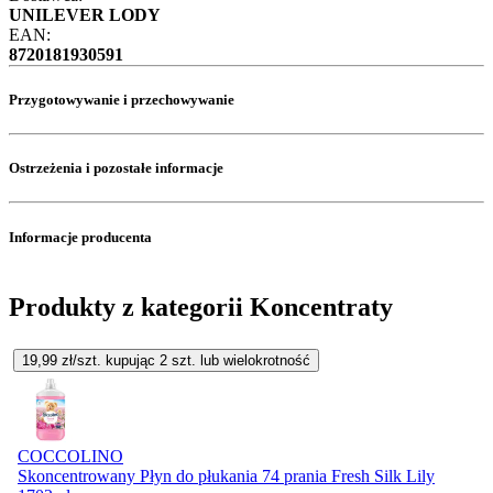
UNILEVER LODY
EAN:
8720181930591
Przygotowywanie i przechowywanie
Ostrzeżenia i pozostałe informacje
Informacje producenta
Produkty z kategorii Koncentraty
19,99
zł/szt. kupując
2
szt.
lub wielokrotność
COCCOLINO
Skoncentrowany Płyn do płukania 74 prania Fresh Silk Lily