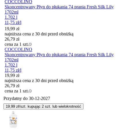
COCCOLINO
Skoncentrowany Płyn do płukania 74 prania Fresh Silk Lily
1702ml
1.702 l
11,75
zł
/l
19,99
zł
najniższa cena z 30 dni przed obniżką
26,79
zł
cena za 1 szt.
COCCOLINO
Skoncentrowany Płyn do płukania 74 prania Fresh Silk Lily
1702ml
1.702 l
11,75
zł
/l
19,99
zł
najniższa cena z 30 dni przed obniżką
26,79
zł
cena za 1 szt.
Przydatny do
30-12-2027
19,99
zł/szt. kupując
2
szt.
lub wielokrotność