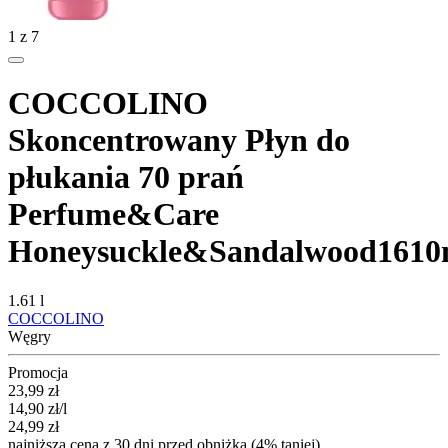
1
z
7
COCCOLINO
Skoncentrowany Płyn do
płukania 70 prań
Perfume&Care
Honeysuckle&Sandalwood1610
1.61 l
COCCOLINO
Węgry
Promocja
Cena promocyjna
23,99
zł
14,90
zł
/l
24,99
zł
najniższa cena z 30 dni przed obniżką (4% taniej)