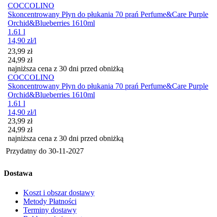
COCCOLINO
Skoncentrowany Płyn do płukania 70 prań Perfume&Care Purple
Orchid&Blueberries 1610ml
1.61 l
14,90
zł
/l
Cena promocyjna
23,99
zł
24,99
zł
najniższa cena z 30 dni przed obniżką
COCCOLINO
Skoncentrowany Płyn do płukania 70 prań Perfume&Care Purple
Orchid&Blueberries 1610ml
1.61 l
14,90
zł
/l
Cena promocyjna
23,99
zł
24,99
zł
najniższa cena z 30 dni przed obniżką
Przydatny do
30-11-2027
Dostawa
Koszt i obszar dostawy
Metody Płatności
Terminy dostawy