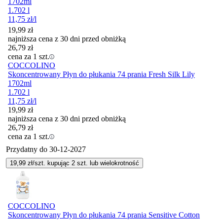
1702ml
1.702 l
11,75
zł
/l
19,99
zł
najniższa cena z 30 dni przed obniżką
26,79
zł
cena za 1 szt.
COCCOLINO
Skoncentrowany Płyn do płukania 74 prania Fresh Silk Lily
1702ml
1.702 l
11,75
zł
/l
19,99
zł
najniższa cena z 30 dni przed obniżką
26,79
zł
cena za 1 szt.
Przydatny do
30-12-2027
19,99
zł/szt. kupując
2
szt.
lub wielokrotność
COCCOLINO
Skoncentrowany Płyn do płukania 74 prania Sensitive Cotton