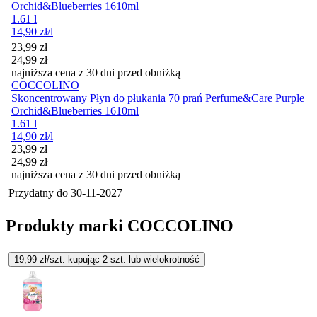
Orchid&Blueberries 1610ml
1.61 l
14,90
zł
/l
Cena promocyjna
23,99
zł
24,99
zł
najniższa cena z 30 dni przed obniżką
COCCOLINO
Skoncentrowany Płyn do płukania 70 prań Perfume&Care Purple
Orchid&Blueberries 1610ml
1.61 l
14,90
zł
/l
Cena promocyjna
23,99
zł
24,99
zł
najniższa cena z 30 dni przed obniżką
Przydatny do
30-11-2027
Produkty marki COCCOLINO
19,99
zł/szt. kupując
2
szt.
lub wielokrotność