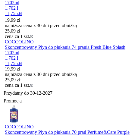
1702ml
1.702 l
11,75
zł
/l
19,99
zł
najniższa cena z 30 dni przed obniżką
25,09
zł
cena za 1 szt.
COCCOLINO
Skoncentrowany Płyn do płukania 74 prania Fresh Blue Splash
1702ml
1.702 l
11,75
zł
/l
19,99
zł
najniższa cena z 30 dni przed obniżką
25,09
zł
cena za 1 szt.
Przydatny do
30-12-2027
Promocja
COCCOLINO
Skoncentrowany Płyn do płukania 70 prań Perfume&Care Purple