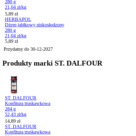
280 g
21,04
zł
/kg
Cena
5,89
zł
HERBAPOL
Dżem jabłkowy niskosłodzony
280 g
21,04
zł
/kg
Cena
5,89
zł
Przydatny do
30-12-2027
Produkty marki ST. DALFOUR
ST. DALFOUR
Konfitura truskawkowa
284 g
52,43
zł
/kg
Cena
14,89
zł
ST. DALFOUR
Konfitura truskawkowa