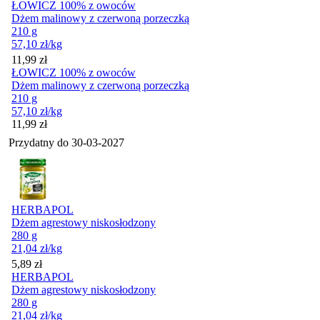
ŁOWICZ 100% z owoców
Dżem malinowy z czerwoną porzeczką
210 g
57,10
zł
/kg
Cena
11,99
zł
ŁOWICZ 100% z owoców
Dżem malinowy z czerwoną porzeczką
210 g
57,10
zł
/kg
Cena
11,99
zł
Przydatny do
30-03-2027
HERBAPOL
Dżem agrestowy niskosłodzony
280 g
21,04
zł
/kg
Cena
5,89
zł
HERBAPOL
Dżem agrestowy niskosłodzony
280 g
21,04
zł
/kg