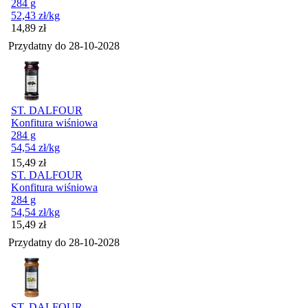
284 g
52,43
zł
/kg
Cena
14,89
zł
Przydatny do
28-10-2028
ST. DALFOUR
Konfitura wiśniowa
284 g
54,54
zł
/kg
Cena
15,49
zł
ST. DALFOUR
Konfitura wiśniowa
284 g
54,54
zł
/kg
Cena
15,49
zł
Przydatny do
28-10-2028
ST. DALFOUR