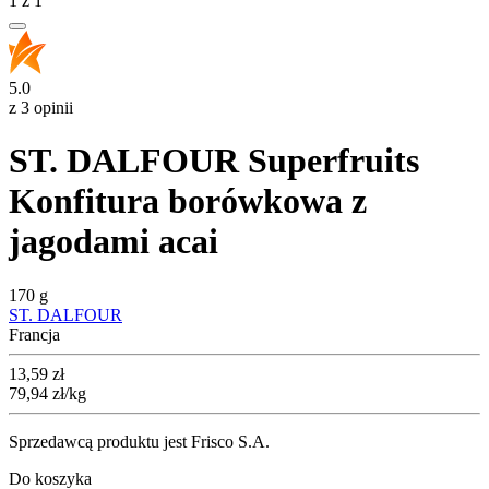
1
z
1
5.0
z 3 opinii
ST. DALFOUR Superfruits
Konfitura borówkowa z
jagodami acai
170 g
ST. DALFOUR
Francja
Cena
13,59
zł
79,94
zł
/kg
Sprzedawcą produktu jest Frisco S.A.
Do koszyka