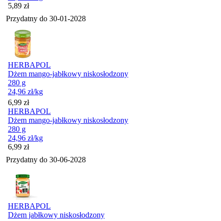
Cena
5,89
zł
Przydatny do
30-01-2028
HERBAPOL
Dżem mango-jabłkowy niskosłodzony
280 g
24,96
zł
/kg
Cena
6,99
zł
HERBAPOL
Dżem mango-jabłkowy niskosłodzony
280 g
24,96
zł
/kg
Cena
6,99
zł
Przydatny do
30-06-2028
HERBAPOL
Dżem jabłkowy niskosłodzony