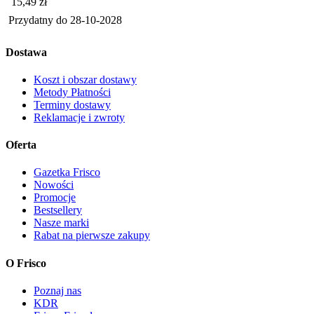
Cena
15,49
zł
Przydatny do
28-10-2028
Dostawa
Koszt i obszar dostawy
Metody Płatności
Terminy dostawy
Reklamacje i zwroty
Oferta
Gazetka Frisco
Nowości
Promocje
Bestsellery
Nasze marki
Rabat na pierwsze zakupy
O Frisco
Poznaj nas
KDR