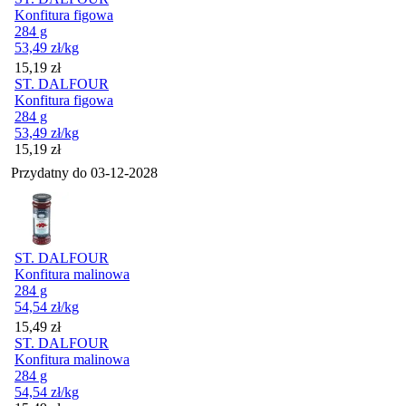
Konfitura figowa
284 g
53,49
zł
/kg
Cena
15,19
zł
ST. DALFOUR
Konfitura figowa
284 g
53,49
zł
/kg
Cena
15,19
zł
Przydatny do
03-12-2028
ST. DALFOUR
Konfitura malinowa
284 g
54,54
zł
/kg
Cena
15,49
zł
ST. DALFOUR
Konfitura malinowa
284 g
54,54
zł
/kg