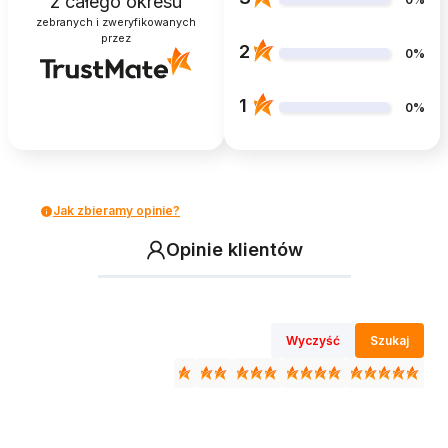
z całego okresu
zebranych i zweryfikowanych
przez
2
0%
1
0%
Jak zbieramy opinie?
Opinie klientów
Wyczyść
Szukaj