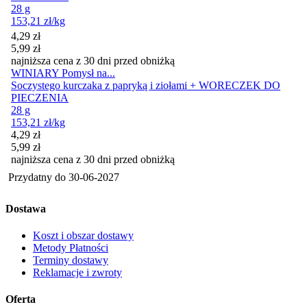
28 g
153,21
zł
/kg
Cena promocyjna
4,29
zł
5,99
zł
najniższa cena z 30 dni przed obniżką
WINIARY Pomysł na...
Soczystego kurczaka z papryką i ziołami + WORECZEK DO
PIECZENIA
28 g
153,21
zł
/kg
Cena promocyjna
4,29
zł
5,99
zł
najniższa cena z 30 dni przed obniżką
Przydatny do
30-06-2027
Dostawa
Koszt i obszar dostawy
Metody Płatności
Terminy dostawy
Reklamacje i zwroty
Oferta