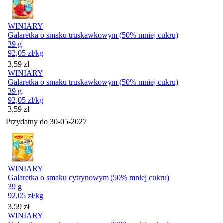
WINIARY
Galaretka o smaku truskawkowym (50% mniej cukru)
39 g
92,05
zł
/kg
Cena
3,59
zł
WINIARY
Galaretka o smaku truskawkowym (50% mniej cukru)
39 g
92,05
zł
/kg
Cena
3,59
zł
Przydatny do
30-05-2027
WINIARY
Galaretka o smaku cytrynowym (50% mniej cukru)
39 g
92,05
zł
/kg
Cena
3,59
zł
WINIARY