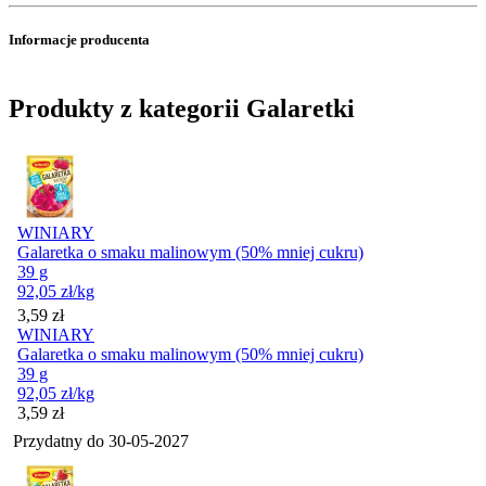
Informacje producenta
Produkty z kategorii Galaretki
WINIARY
Galaretka o smaku malinowym (50% mniej cukru)
39 g
92,05
zł
/kg
Cena
3,59
zł
WINIARY
Galaretka o smaku malinowym (50% mniej cukru)
39 g
92,05
zł
/kg
Cena
3,59
zł
Przydatny do
30-05-2027