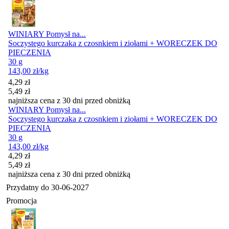
WINIARY Pomysł na...
Soczystego kurczaka z czosnkiem i ziołami + WORECZEK DO
PIECZENIA
30 g
143,00
zł
/kg
Cena promocyjna
4,29
zł
5,49
zł
najniższa cena z 30 dni przed obniżką
WINIARY Pomysł na...
Soczystego kurczaka z czosnkiem i ziołami + WORECZEK DO
PIECZENIA
30 g
143,00
zł
/kg
Cena promocyjna
4,29
zł
5,49
zł
najniższa cena z 30 dni przed obniżką
Przydatny do
30-06-2027
Promocja