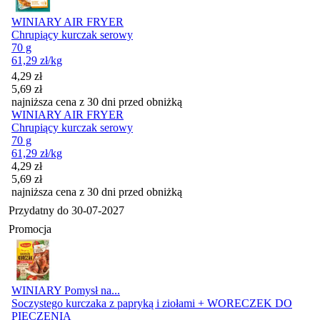
WINIARY AIR FRYER
Chrupiący kurczak serowy
70 g
61,29
zł
/kg
Cena promocyjna
4,29
zł
5,69
zł
najniższa cena z 30 dni przed obniżką
WINIARY AIR FRYER
Chrupiący kurczak serowy
70 g
61,29
zł
/kg
Cena promocyjna
4,29
zł
5,69
zł
najniższa cena z 30 dni przed obniżką
Przydatny do
30-07-2027
Promocja
WINIARY Pomysł na...
Soczystego kurczaka z papryką i ziołami + WORECZEK DO
PIECZENIA