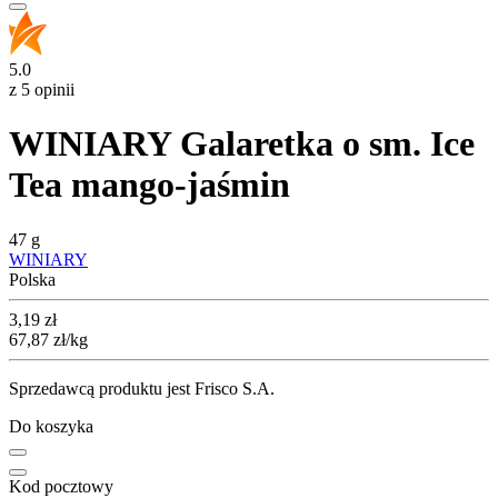
5.0
z 5 opinii
WINIARY Galaretka o sm. Ice
Tea mango-jaśmin
47 g
WINIARY
Polska
Cena
3,19
zł
67,87
zł
/kg
Sprzedawcą produktu jest Frisco S.A.
Do koszyka
Kod pocztowy