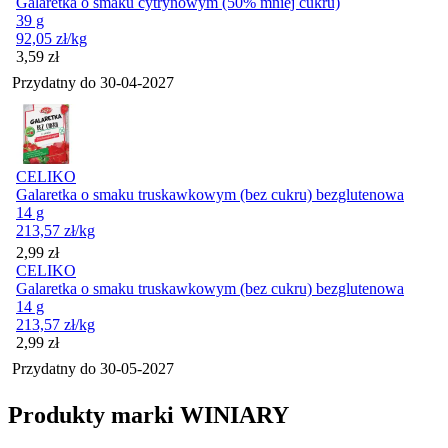
Galaretka o smaku cytrynowym (50% mniej cukru)
39 g
92,05
zł
/kg
Cena
3,59
zł
Przydatny do
30-04-2027
CELIKO
Galaretka o smaku truskawkowym (bez cukru) bezglutenowa
14 g
213,57
zł
/kg
Cena
2,99
zł
CELIKO
Galaretka o smaku truskawkowym (bez cukru) bezglutenowa
14 g
213,57
zł
/kg
Cena
2,99
zł
Przydatny do
30-05-2027
Produkty marki WINIARY