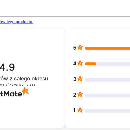
ów tego produktu.
5
4
4.9
ntów
z całego okresu
3
zweryfikowanych przez
2
1