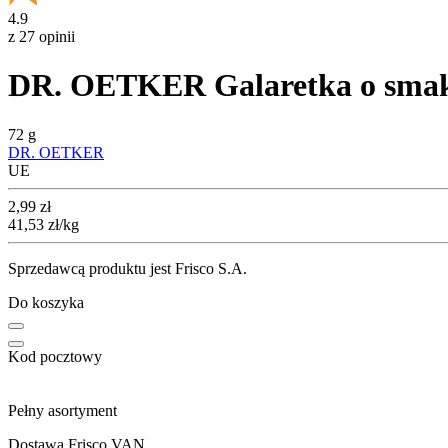
4.9
z 27 opinii
DR. OETKER Galaretka o sma
72 g
DR. OETKER
UE
Cena
2,99
zł
41,53
zł
/kg
Sprzedawcą produktu jest Frisco S.A.
Do koszyka
Kod pocztowy
Pełny asortyment
Dostawa Frisco VAN