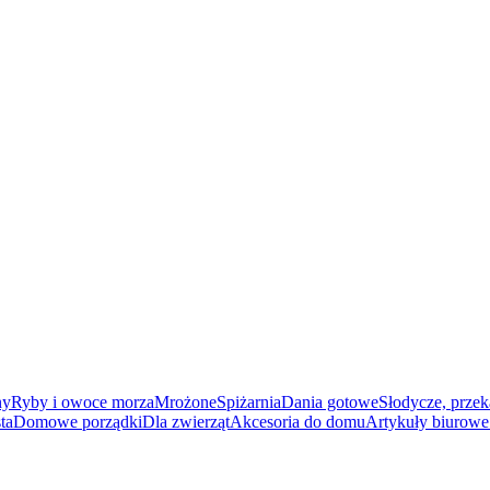
ny
Ryby i owoce morza
Mrożone
Spiżarnia
Dania gotowe
Słodycze, przek
ta
Domowe porządki
Dla zwierząt
Akcesoria do domu
Artykuły biurowe 