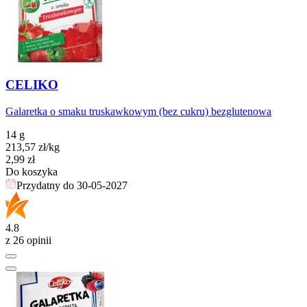
CELIKO
Galaretka o smaku truskawkowym (bez cukru) bezglutenowa
14 g
213,57
zł
/kg
Cena
2,99
zł
Do koszyka
Przydatny do
30-05-2027
4.8
z 26 opinii