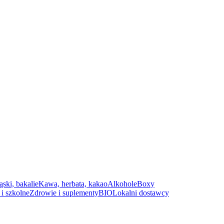
ąski, bakalie
Kawa, herbata, kakao
Alkohole
Boxy
i szkolne
Zdrowie i suplementy
BIO
Lokalni dostawcy