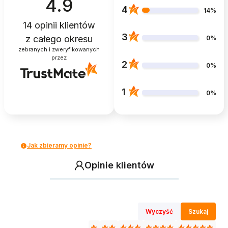
4.9
4
14%
14
opinii klientów
3
z całego okresu
0%
zebranych i zweryfikowanych
przez
2
0%
1
0%
Jak zbieramy opinie?
Opinie klientów
Wyczyść
Szukaj