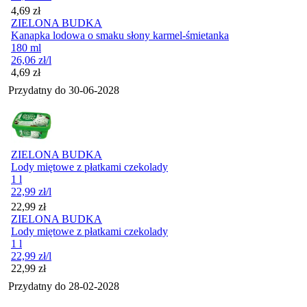
Cena
4,69
zł
ZIELONA BUDKA
Kanapka lodowa o smaku słony karmel-śmietanka
180 ml
26,06
zł
/l
Cena
4,69
zł
Przydatny do
30-06-2028
ZIELONA BUDKA
Lody miętowe z płatkami czekolady
1 l
22,99
zł
/l
Cena
22,99
zł
ZIELONA BUDKA
Lody miętowe z płatkami czekolady
1 l
22,99
zł
/l
Cena
22,99
zł
Przydatny do
28-02-2028