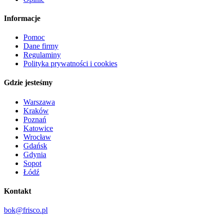
Informacje
Pomoc
Dane firmy
Regulaminy
Polityka prywatności i cookies
Gdzie jesteśmy
Warszawa
Kraków
Poznań
Katowice
Wrocław
Gdańsk
Gdynia
Sopot
Łódź
Kontakt
bok@frisco.pl