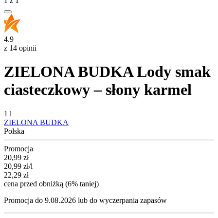
1
z
1
4.9
z 14 opinii
ZIELONA BUDKA Lody smak
ciasteczkowy – słony karmel
1 l
ZIELONA BUDKA
Polska
Promocja
Cena promocyjna
20,99
zł
20,99
zł
/l
22,29
zł
cena przed obniżką (6% taniej)
Promocja do 9.08.2026 lub do wyczerpania zapasów