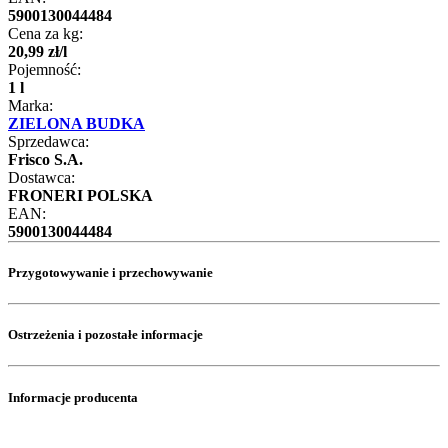
5900130044484
Cena za kg:
20
,
99
zł
/
l
Pojemność:
1 l
Marka:
ZIELONA BUDKA
Sprzedawca:
Frisco S.A.
Dostawca:
FRONERI POLSKA
EAN:
5900130044484
Przygotowywanie i przechowywanie
Ostrzeżenia i pozostałe informacje
Informacje producenta