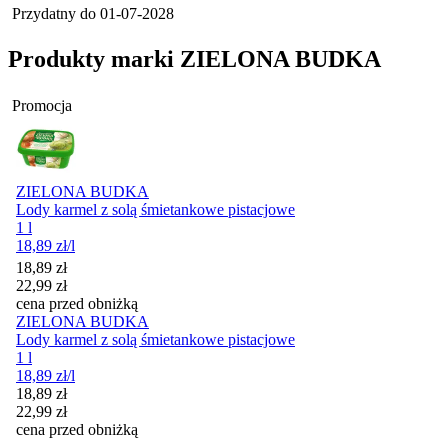
Przydatny do
01-07-2028
Produkty marki ZIELONA BUDKA
Promocja
ZIELONA BUDKA
Lody karmel z solą śmietankowe pistacjowe
1 l
18,89
zł
/l
Cena promocyjna
18,89
zł
22,99
zł
cena przed obniżką
ZIELONA BUDKA
Lody karmel z solą śmietankowe pistacjowe
1 l
18,89
zł
/l
Cena promocyjna
18,89
zł
22,99
zł
cena przed obniżką