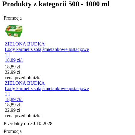
Produkty z kategorii 500 - 1000 ml
Promocja
ZIELONA BUDKA
Lody karmel z solą śmietankowe pistacjowe
1 l
18,89
zł
/l
Cena promocyjna
18,89
zł
22,99
zł
cena przed obniżką
ZIELONA BUDKA
Lody karmel z solą śmietankowe pistacjowe
1 l
18,89
zł
/l
Cena promocyjna
18,89
zł
22,99
zł
cena przed obniżką
Przydatny do
30-10-2028
Promocja