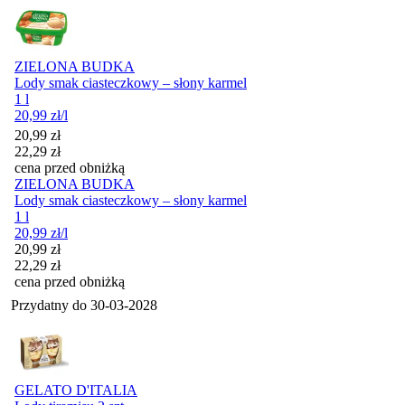
ZIELONA BUDKA
Lody smak ciasteczkowy – słony karmel
1 l
20,99
zł
/l
Cena promocyjna
20,99
zł
22,29
zł
cena przed obniżką
ZIELONA BUDKA
Lody smak ciasteczkowy – słony karmel
1 l
20,99
zł
/l
Cena promocyjna
20,99
zł
22,29
zł
cena przed obniżką
Przydatny do
30-03-2028
GELATO D'ITALIA