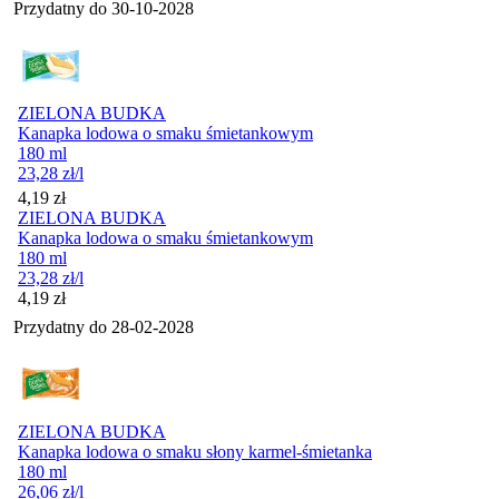
Przydatny do
30-10-2028
ZIELONA BUDKA
Kanapka lodowa o smaku śmietankowym
180 ml
23,28
zł
/l
Cena
4,19
zł
ZIELONA BUDKA
Kanapka lodowa o smaku śmietankowym
180 ml
23,28
zł
/l
Cena
4,19
zł
Przydatny do
28-02-2028
ZIELONA BUDKA
Kanapka lodowa o smaku słony karmel-śmietanka
180 ml
26,06
zł
/l