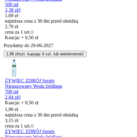
500 ml
3,38
zł
/l
1,69
zł
najniższa cena z 30 dni przed obniżką
2,79
zł
cena za 1 szt.
Kaucja: + 0,50 zł
Przydatny do
29-06-2027
1,99
zł/szt. kupując
6
szt.
lub wielokrotność
ŻYWIEC ZDRÓJ Sports
Niegazowany Woda źródlana
700 ml
2,84
zł
/l
Kaucja: + 0,50 zł
1,99
zł
najniższa cena z 30 dni przed obniżką
3,15
zł
cena za 1 szt.
ŻYWIEC ZDRÓJ Sports
Niegazowany Woda źródlana