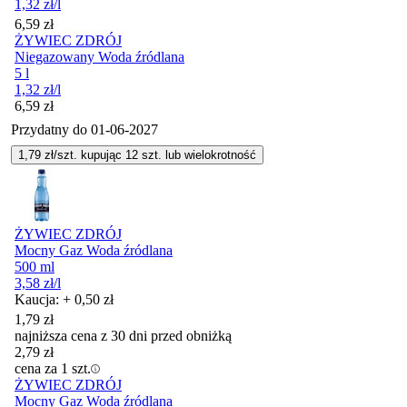
1,32
zł
/l
Cena
6,59
zł
ŻYWIEC ZDRÓJ
Niegazowany Woda źródlana
5 l
1,32
zł
/l
Cena
6,59
zł
Przydatny do
01-06-2027
1,79
zł/szt. kupując
12
szt.
lub wielokrotność
ŻYWIEC ZDRÓJ
Mocny Gaz Woda źródlana
500 ml
3,58
zł
/l
Kaucja: + 0,50 zł
1,79
zł
najniższa cena z 30 dni przed obniżką
2,79
zł
cena za 1 szt.
ŻYWIEC ZDRÓJ
Mocny Gaz Woda źródlana