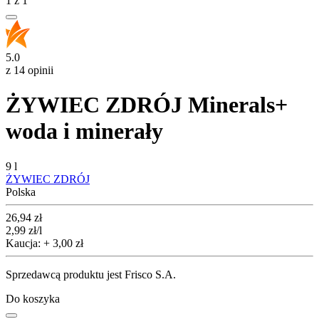
1
z
1
5.0
z 14 opinii
ŻYWIEC ZDRÓJ Minerals+
woda i minerały
9 l
ŻYWIEC ZDRÓJ
Polska
Cena
26,94
zł
2,99
zł
/l
Kaucja: + 3,00 zł
Sprzedawcą produktu jest Frisco S.A.
Do koszyka