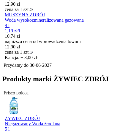
12,90
zł
cena za 1 szt.
MUSZYNA ZDRÓJ
Woda wysokozmineralizowana gazowana
9 l
1,19
zł
/l
10,74
zł
najniższa cena od wprowadzenia towaru
12,90
zł
cena za 1 szt.
Kaucja: + 3,00 zł
Przydatny do
30-06-2027
Produkty marki ŻYWIEC ZDRÓJ
Frisco poleca
ŻYWIEC ZDRÓJ
Niegazowany Woda źródlana
5 l