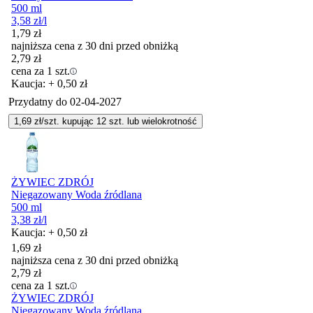
500 ml
3,58
zł
/l
1,79
zł
najniższa cena z 30 dni przed obniżką
2,79
zł
cena za 1 szt.
Kaucja: + 0,50 zł
Przydatny do
02-04-2027
1,69
zł/szt. kupując
12
szt.
lub wielokrotność
ŻYWIEC ZDRÓJ
Niegazowany Woda źródlana
500 ml
3,38
zł
/l
Kaucja: + 0,50 zł
1,69
zł
najniższa cena z 30 dni przed obniżką
2,79
zł
cena za 1 szt.
ŻYWIEC ZDRÓJ
Niegazowany Woda źródlana