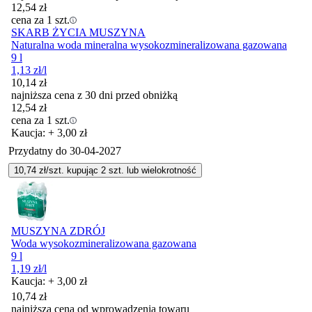
12,54
zł
cena za 1 szt.
SKARB ŻYCIA MUSZYNA
Naturalna woda mineralna wysokozmineralizowana gazowana
9 l
1,13
zł
/l
10,14
zł
najniższa cena z 30 dni przed obniżką
12,54
zł
cena za 1 szt.
Kaucja: + 3,00 zł
Przydatny do
30-04-2027
10,74
zł/szt. kupując
2
szt.
lub wielokrotność
MUSZYNA ZDRÓJ
Woda wysokozmineralizowana gazowana
9 l
1,19
zł
/l
Kaucja: + 3,00 zł
10,74
zł
najniższa cena od wprowadzenia towaru