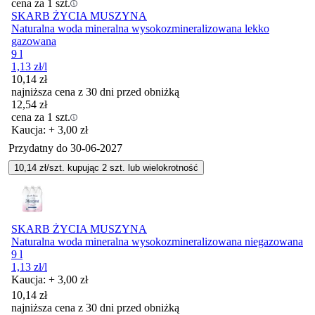
cena za 1 szt.
SKARB ŻYCIA MUSZYNA
Naturalna woda mineralna wysokozmineralizowana lekko
gazowana
9 l
1,13
zł
/l
10,14
zł
najniższa cena z 30 dni przed obniżką
12,54
zł
cena za 1 szt.
Kaucja: + 3,00 zł
Przydatny do
30-06-2027
10,14
zł/szt. kupując
2
szt.
lub wielokrotność
SKARB ŻYCIA MUSZYNA
Naturalna woda mineralna wysokozmineralizowana niegazowana
9 l
1,13
zł
/l
Kaucja: + 3,00 zł
10,14
zł
najniższa cena z 30 dni przed obniżką