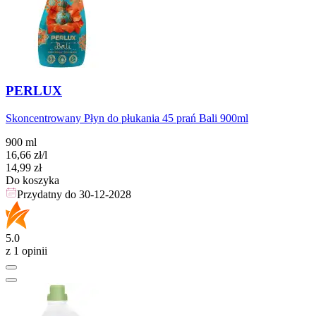
PERLUX
Skoncentrowany Płyn do płukania 45 prań Bali 900ml
900 ml
16,66
zł
/l
Cena
14,99
zł
Do koszyka
Przydatny do
30-12-2028
5.0
z 1 opinii