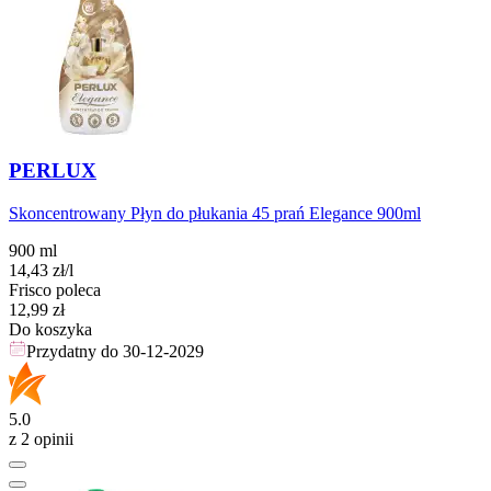
PERLUX
Skoncentrowany Płyn do płukania 45 prań Elegance 900ml
900 ml
14,43
zł
/l
Frisco poleca
Cena
12,99
zł
Do koszyka
Przydatny do
30-12-2029
5.0
z 2 opinii