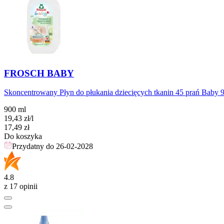
FROSCH BABY
Skoncentrowany Płyn do płukania dziecięcych tkanin 45 prań Baby 
900 ml
19,43
zł
/l
Cena
17,49
zł
Do koszyka
Przydatny do
26-02-2028
4.8
z 17 opinii