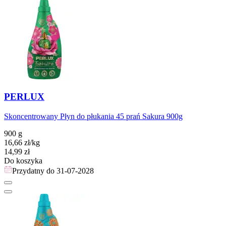
PERLUX
Skoncentrowany Płyn do płukania 45 prań Sakura 900g
900 g
16,66
zł
/kg
Cena
14,99
zł
Do koszyka
Przydatny do
31-07-2028