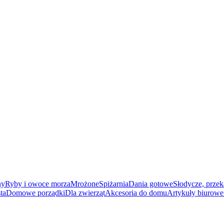
ny
Ryby i owoce morza
Mrożone
Spiżarnia
Dania gotowe
Słodycze, przek
ta
Domowe porządki
Dla zwierząt
Akcesoria do domu
Artykuły biurowe 