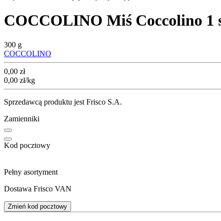
COCCOLINO Miś Coccolino 1 s
300 g
COCCOLINO
Cena
0,00
zł
0,00
zł
/kg
Sprzedawcą produktu jest Frisco S.A.
Zamienniki
Kod pocztowy
Pełny asortyment
Dostawa Frisco VAN
Zmień kod pocztowy