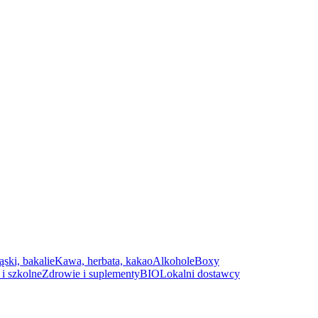
ąski, bakalie
Kawa, herbata, kakao
Alkohole
Boxy
i szkolne
Zdrowie i suplementy
BIO
Lokalni dostawcy