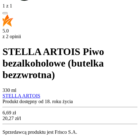
1
z
1
5.0
z 2 opinii
STELLA ARTOIS Piwo
bezalkoholowe (butelka
bezzwrotna)
330 ml
STELLA ARTOIS
Produkt dostępny od 18. roku życia
Cena
6,69
zł
20,27
zł
/l
Sprzedawcą produktu jest Frisco S.A.