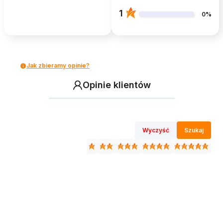
1
0%
Jak zbieramy opinie?
Opinie klientów
Wyczyść
Szukaj