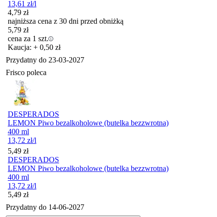
13,61
zł
/l
4,79
zł
najniższa cena z 30 dni przed obniżką
5,79
zł
cena za 1 szt.
Kaucja: + 0,50 zł
Przydatny do
23-03-2027
Frisco poleca
DESPERADOS
LEMON Piwo bezalkoholowe (butelka bezzwrotna)
400 ml
13,72
zł
/l
Cena
5,49
zł
DESPERADOS
LEMON Piwo bezalkoholowe (butelka bezzwrotna)
400 ml
13,72
zł
/l
Cena
5,49
zł
Przydatny do
14-06-2027