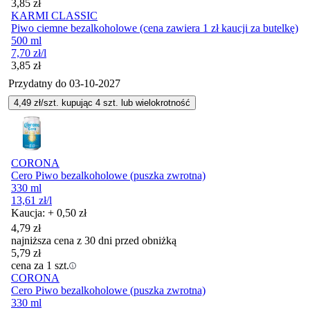
Cena
3,85
zł
KARMI CLASSIC
Piwo ciemne bezalkoholowe (cena zawiera 1 zł kaucji za butelkę)
500 ml
7,70
zł
/l
Cena
3,85
zł
Przydatny do
03-10-2027
4,49
zł/szt. kupując
4
szt.
lub wielokrotność
CORONA
Cero Piwo bezalkoholowe (puszka zwrotna)
330 ml
13,61
zł
/l
Kaucja: + 0,50 zł
4,79
zł
najniższa cena z 30 dni przed obniżką
5,79
zł
cena za 1 szt.
CORONA
Cero Piwo bezalkoholowe (puszka zwrotna)
330 ml