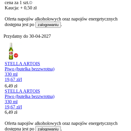
cena za 1 szt.
Kaucja: + 0,50 zł
Oferta napojów alkoholowych oraz napojów energetycznych
dostępna jest po
.
zalogowaniu
Przydatny do
30-04-2027
STELLA ARTOIS
Piwo (butelka bezzwrotna)
330 ml
19,67
zł
/l
Cena
6,49
zł
STELLA ARTOIS
Piwo (butelka bezzwrotna)
330 ml
19,67
zł
/l
Cena
6,49
zł
Oferta napojów alkoholowych oraz napojów energetycznych
dostępna jest po
.
zalogowaniu