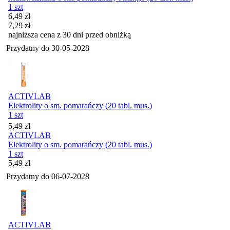
1 szt
Cena promocyjna
6,49
zł
7,29
zł
najniższa cena z 30 dni przed obniżką
Przydatny do
30-05-2028
ACTIVLAB
Elektrolity o sm. pomarańczy (20 tabl. mus.)
1 szt
Cena
5,49
zł
ACTIVLAB
Elektrolity o sm. pomarańczy (20 tabl. mus.)
1 szt
Cena
5,49
zł
Przydatny do
06-07-2028
ACTIVLAB