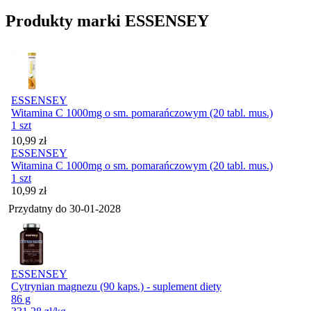
Produkty marki ESSENSEY
ESSENSEY
Witamina C 1000mg o sm. pomarańczowym (20 tabl. mus.)
1 szt
Cena
10,99
zł
ESSENSEY
Witamina C 1000mg o sm. pomarańczowym (20 tabl. mus.)
1 szt
Cena
10,99
zł
Przydatny do
30-01-2028
ESSENSEY
Cytrynian magnezu (90 kaps.) - suplement diety
86 g