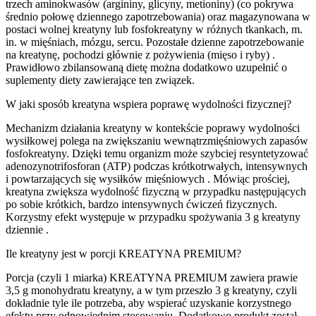
trzech aminokwasów (argininy, glicyny, metioniny) (co pokrywa
średnio połowę dziennego zapotrzebowania) oraz magazynowana w
postaci wolnej kreatyny lub fosfokreatyny w różnych tkankach, m.
in. w mięśniach, mózgu, sercu. Pozostałe dzienne zapotrzebowanie
na kreatynę, pochodzi głównie z pożywienia (mięso i ryby) .
Prawidłowo zbilansowaną dietę można dodatkowo uzupełnić o
suplementy diety zawierające ten związek.
W jaki sposób kreatyna wspiera poprawę wydolności fizycznej?
Mechanizm działania kreatyny w kontekście poprawy wydolności
wysiłkowej polega na zwiększaniu wewnątrzmięśniowych zapasów
fosfokreatyny. Dzięki temu organizm może szybciej resyntetyzować
adenozynotrifosforan (ATP) podczas krótkotrwałych, intensywnych
i powtarzających się wysiłków mięśniowych . Mówiąc prościej,
kreatyna zwiększa wydolność fizyczną w przypadku następujących
po sobie krótkich, bardzo intensywnych ćwiczeń fizycznych.
Korzystny efekt występuje w przypadku spożywania 3 g kreatyny
dziennie .
Ile kreatyny jest w porcji KREATYNA PREMIUM?
Porcja (czyli 1 miarka) KREATYNA PREMIUM zawiera prawie
3,5 g monohydratu kreatyny, a w tym przeszło 3 g kreatyny, czyli
dokładnie tyle ile potrzeba, aby wspierać uzyskanie korzystnego
efektu przy odpowiednim stosowaniu. Dodatkowo produkt został