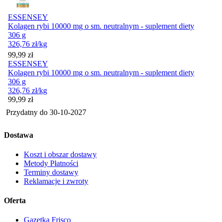
ESSENSEY
Kolagen rybi 10000 mg o sm. neutralnym - suplement diety
306 g
326,76
zł
/kg
Cena
99,99
zł
ESSENSEY
Kolagen rybi 10000 mg o sm. neutralnym - suplement diety
306 g
326,76
zł
/kg
Cena
99,99
zł
Przydatny do
30-10-2027
Dostawa
Koszt i obszar dostawy
Metody Płatności
Terminy dostawy
Reklamacje i zwroty
Oferta
Gazetka Frisco