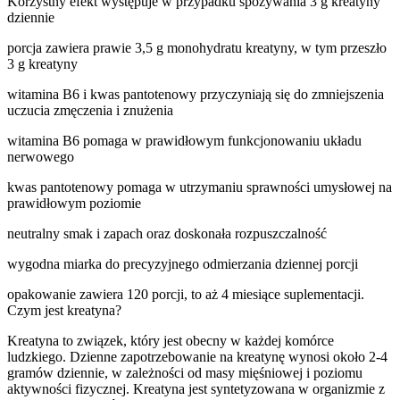
Korzystny efekt występuje w przypadku spożywania 3 g kreatyny
dziennie
porcja zawiera prawie 3,5 g monohydratu kreatyny, w tym przeszło
3 g kreatyny
witamina B6 i kwas pantotenowy przyczyniają się do zmniejszenia
uczucia zmęczenia i znużenia
witamina B6 pomaga w prawidłowym funkcjonowaniu układu
nerwowego
kwas pantotenowy pomaga w utrzymaniu sprawności umysłowej na
prawidłowym poziomie
neutralny smak i zapach oraz doskonała rozpuszczalność
wygodna miarka do precyzyjnego odmierzania dziennej porcji
opakowanie zawiera 120 porcji, to aż 4 miesiące suplementacji.
Czym jest kreatyna?
Kreatyna to związek, który jest obecny w każdej komórce
ludzkiego. Dzienne zapotrzebowanie na kreatynę wynosi około 2-4
gramów dziennie, w zależności od masy mięśniowej i poziomu
aktywności fizycznej. Kreatyna jest syntetyzowana w organizmie z