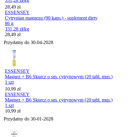
331,28
zł
/kg
Cena
28,49
zł
ESSENSEY
Cytrynian magnezu (90 kaps.) - suplement diety
86 g
331,28
zł
/kg
Cena
28,49
zł
Przydatny do
30-04-2028
ESSENSEY
Magnez + B6 Skurcz o sm. cytrynowym (20 tabl. mus.)
1 szt
Cena
10,99
zł
ESSENSEY
Magnez + B6 Skurcz o sm. cytrynowym (20 tabl. mus.)
1 szt
Cena
10,99
zł
Przydatny do
30-01-2028