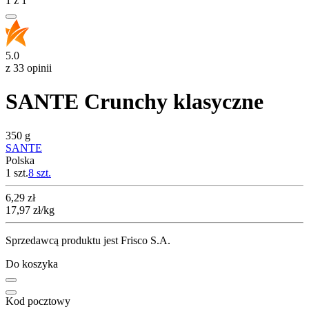
1
z
1
5.0
z 33 opinii
SANTE Crunchy klasyczne
350 g
SANTE
Polska
1 szt.
8
szt.
Cena
6,29
zł
17,97
zł
/kg
Sprzedawcą produktu jest Frisco S.A.
Do koszyka
Kod pocztowy