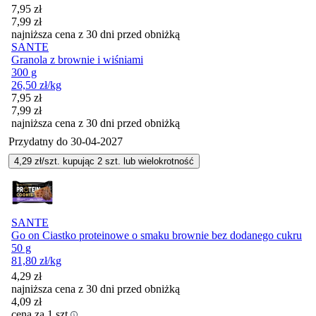
Cena promocyjna
7,95
zł
7,99
zł
najniższa cena z 30 dni przed obniżką
SANTE
Granola z brownie i wiśniami
300 g
26,50
zł
/kg
Cena promocyjna
7,95
zł
7,99
zł
najniższa cena z 30 dni przed obniżką
Przydatny do
30-04-2027
4,29
zł/szt. kupując
2
szt.
lub wielokrotność
SANTE
Go on Ciastko proteinowe o smaku brownie bez dodanego cukru
50 g
81,80
zł
/kg
4,29
zł
najniższa cena z 30 dni przed obniżką
4,09
zł
cena za 1 szt.