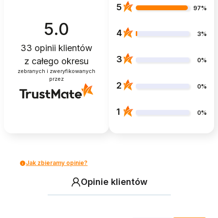
5
97%
5.0
4
3%
33
opinii klientów
3
z całego okresu
0%
zebranych i zweryfikowanych
przez
2
0%
1
0%
Jak zbieramy opinie?
Opinie klientów