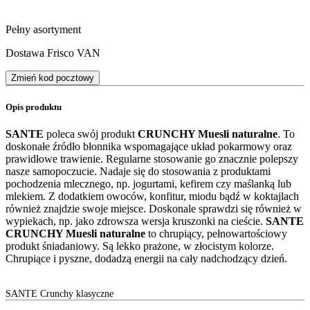
Pełny asortyment
Dostawa Frisco VAN
Zmień kod pocztowy
Opis produktu
SANTE
poleca swój produkt
CRUNCHY Muesli naturalne
. To
doskonałe źródło błonnika wspomagające układ pokarmowy oraz
prawidłowe trawienie. Regularne stosowanie go znacznie polepszy
nasze samopoczucie. Nadaje się do stosowania z produktami
pochodzenia mlecznego, np. jogurtami, kefirem czy maślanką lub
mlekiem. Z dodatkiem owoców, konfitur, miodu bądź w koktajlach
również znajdzie swoje miejsce. Doskonale sprawdzi się również w
wypiekach, np. jako zdrowsza wersja kruszonki na cieście.
SANTE
CRUNCHY Muesli naturalne
to chrupiący, pełnowartościowy
produkt śniadaniowy. Są lekko prażone, w złocistym kolorze.
Chrupiące i pyszne, dodadzą energii na cały nadchodzący dzień.
SANTE Crunchy klasyczne