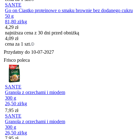
SANTE
Go on Ciastko proteinowe o smaku brownie bez dodanego cukru
50 g
81,80
zł
/kg
4,29
zł
najniższa cena z 30 dni przed obniżką
4,09
zł
cena za 1 szt.
Przydatny do
10-07-2027
Frisco poleca
SANTE
Granola z orzechami i miodem
300 g
26,50
zł
/kg
Cena
7,95
zł
SANTE
Granola z orzechami i miodem
300 g
26,50
zł
/kg
Cena
7,95
zł