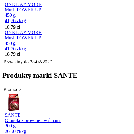
ONE DAY MORE
Musli POWER UP
450 g
41,76
zł
/kg
Cena
18,79
zł
ONE DAY MORE
Musli POWER UP
450 g
41,76
zł
/kg
Cena
18,79
zł
Przydatny do
28-02-2027
Produkty marki SANTE
Promocja
SANTE
Granola z brownie i wiśniami
300 g
26,50
zł
/kg