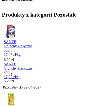
Produkty z kategorii Pozostałe
SANTE
Crunchy klasyczne
350 g
17,97
zł
/kg
Cena
6,29
zł
SANTE
Crunchy klasyczne
350 g
17,97
zł
/kg
Cena
6,29
zł
Przydatny do
22-04-2027