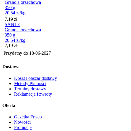
Granola orzechowa
350 g
20,54
zł
/kg
Cena
7,19
zł
SANTE
Granola orzechowa
350 g
20,54
zł
/kg
Cena
7,19
zł
Przydatny do
18-06-2027
Dostawa
Koszt i obszar dostawy
Metody Płatności
Terminy dostawy
Reklamacje i zwroty
Oferta
Gazetka Frisco
Nowości
Promocje