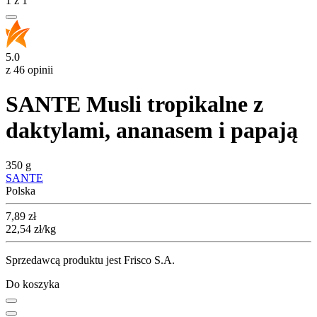
1
z
1
5.0
z 46 opinii
SANTE Musli tropikalne z
daktylami, ananasem i papają
350 g
SANTE
Polska
Cena
7,89
zł
22,54
zł
/kg
Sprzedawcą produktu jest Frisco S.A.
Do koszyka