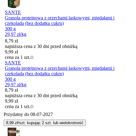
SANTE
Granola proteinowa z orzechami laskowymi, migdałami i
czekoladą (bez dodatku cukru)
300 g
29,97
zł
/kg
8,79
zł
najniższa cena z 30 dni przed obniżką
9,99
zł
cena za 1 szt.
SANTE
Granola proteinowa z orzechami laskowymi, migdałami i
czekoladą (bez dodatku cukru)
300 g
29,97
zł
/kg
8,79
zł
najniższa cena z 30 dni przed obniżką
9,99
zł
cena za 1 szt.
Przydatny do
08-07-2027
8,99
zł/szt. kupując
2
szt.
lub wielokrotność