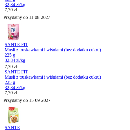
32,84
zł
/kg
Cena
7,39
zł
Przydatny do
11-08-2027
SANTE FIT
Musli z truskawkami i wiśniami (bez dodatku cukru)
225 g
32,84
zł
/kg
Cena
7,39
zł
SANTE FIT
Musli z truskawkami i wiśniami (bez dodatku cukru)
225 g
32,84
zł
/kg
Cena
7,39
zł
Przydatny do
15-09-2027
SANTE