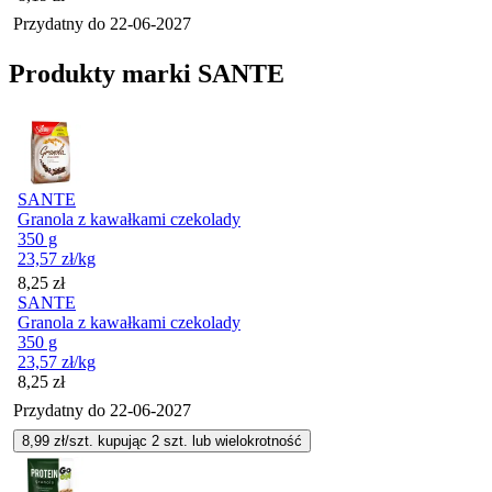
Przydatny do
22-06-2027
Produkty marki SANTE
SANTE
Granola z kawałkami czekolady
350 g
23,57
zł
/kg
Cena
8,25
zł
SANTE
Granola z kawałkami czekolady
350 g
23,57
zł
/kg
Cena
8,25
zł
Przydatny do
22-06-2027
8,99
zł/szt. kupując
2
szt.
lub wielokrotność