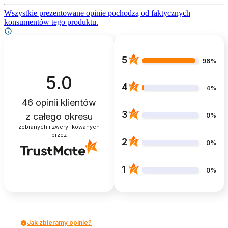
Wszystkie prezentowane opinie pochodzą od faktycznych
konsumentów tego produktu.
5
96%
5.0
4
4%
46
opinii klientów
3
z całego okresu
0%
zebranych i zweryfikowanych
przez
2
0%
1
0%
Jak zbieramy opinie?