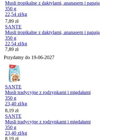
Musli tropikalne z daktylami, ananasem i papają
350 g
22,54
zł
/kg
Cena
7,89
zł
SANTE
Musli tropikalne z daktylami, ananasem i papają
350 g
22,54
zł
/kg
Cena
7,89
zł
Przydatny do
19-06-2027
SANTE
Musli tradycyjne z rodzynkami i migdałami
350 g
23,40
zł
/kg
Cena
8,19
zł
SANTE
Musli tradycyjne z rodzynkami i migdałami
350 g
23,40
zł
/kg
Cena
8,19
zł