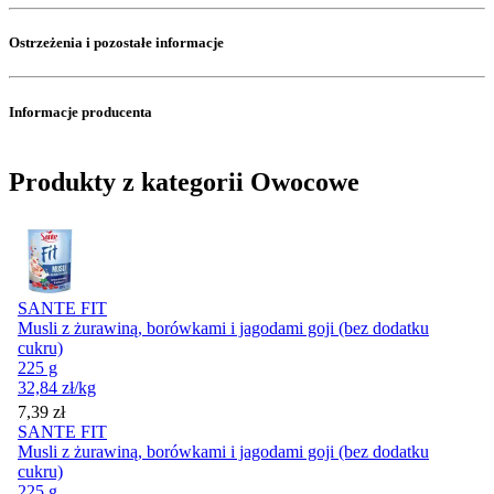
Ostrzeżenia i pozostałe informacje
Informacje producenta
Produkty z kategorii Owocowe
SANTE FIT
Musli z żurawiną, borówkami i jagodami goji (bez dodatku
cukru)
225 g
32,84
zł
/kg
Cena
7,39
zł
SANTE FIT
Musli z żurawiną, borówkami i jagodami goji (bez dodatku
cukru)
225 g