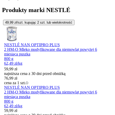
Produkty marki NESTLÉ
49,99
zł/szt. kupując
2
szt.
lub wielokrotność
NESTLÉ NAN OPTIPRO PLUS
2 HM-O Mleko modyfikowane dla niemowląt powyżej 6
miesiąca puszka
800 g
62,49
zł
/kg
59,99
zł
najniższa cena z 30 dni przed obniżką
76,99
zł
cena za 1 szt.
NESTLÉ NAN OPTIPRO PLUS
2 HM-O Mleko modyfikowane dla niemowląt powyżej 6
miesiąca puszka
800 g
62,49
zł
/kg
59,99
zł