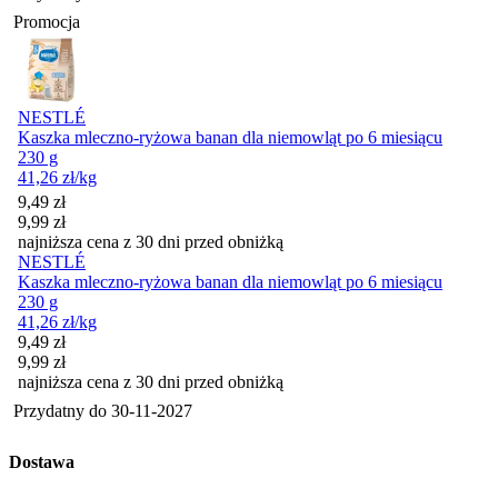
Promocja
NESTLÉ
Kaszka mleczno-ryżowa banan dla niemowląt po 6 miesiącu
230 g
41,26
zł
/kg
Cena promocyjna
9,49
zł
9,99
zł
najniższa cena z 30 dni przed obniżką
NESTLÉ
Kaszka mleczno-ryżowa banan dla niemowląt po 6 miesiącu
230 g
41,26
zł
/kg
Cena promocyjna
9,49
zł
9,99
zł
najniższa cena z 30 dni przed obniżką
Przydatny do
30-11-2027
Dostawa