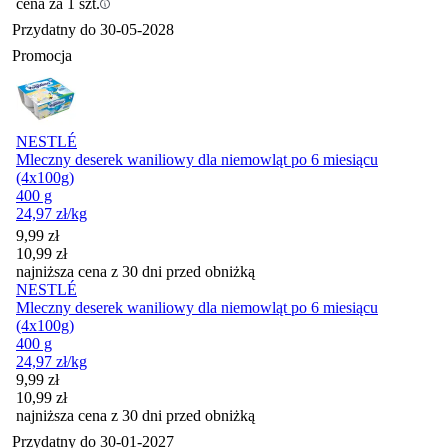
cena za 1 szt.
Przydatny do
30-05-2028
Promocja
NESTLÉ
Mleczny deserek waniliowy dla niemowląt po 6 miesiącu
(4x100g)
400 g
24,97
zł
/kg
Cena promocyjna
9,99
zł
10,99
zł
najniższa cena z 30 dni przed obniżką
NESTLÉ
Mleczny deserek waniliowy dla niemowląt po 6 miesiącu
(4x100g)
400 g
24,97
zł
/kg
Cena promocyjna
9,99
zł
10,99
zł
najniższa cena z 30 dni przed obniżką
Przydatny do
30-01-2027