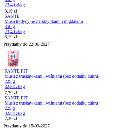
23,40
zł
/kg
Cena
8,19
zł
SANTE
Musli tradycyjne z rodzynkami i migdałami
350 g
23,40
zł
/kg
Cena
8,19
zł
Przydatny do
22-06-2027
SANTE FIT
Musli z truskawkami i wiśniami (bez dodatku cukru)
225 g
32,84
zł
/kg
Cena
7,39
zł
SANTE FIT
Musli z truskawkami i wiśniami (bez dodatku cukru)
225 g
32,84
zł
/kg
Cena
7,39
zł
Przydatny do
15-09-2027