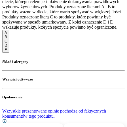
diecie, którego celem jest ułatwienie dokonywania prawidłowych
wyborów żywieniowych. Produkty oznaczone literami A i B to
produkty ważne w diecie, które warto spożywać w większej ilości.
Produkty oznaczone literą C to produkty, które powinny być
spożywane w sposób umiarkowany. Z kolei oznaczenie D i E
wskazuje produkty, których spożycie powinno być ograniczone.
A
B
C
D
E
Skład i alergeny
Wartości odżywcze
Opakowanie
Wszystkie prezentowane opinie pochodzą od faktycznych
konsumentów tego produktu.