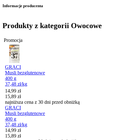
Informacje producenta
Produkty z kategorii Owocowe
Promocja
GRACI
Musli bezglutenowe
400 g
37,48
zł
/kg
Cena promocyjna
14,99
zł
15,89
zł
najniższa cena z 30 dni przed obniżką
GRACI
Musli bezglutenowe
400 g
37,48
zł
/kg
Cena promocyjna
14,99
zł
15,89
zł