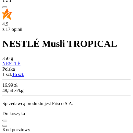
1
z
1
4.9
z 17 opinii
NESTLÉ Musli TROPICAL
350 g
NESTLÉ
Polska
1 szt.
16
szt.
Cena
16,99
zł
48,54
zł
/kg
Sprzedawcą produktu jest Frisco S.A.
Do koszyka
Kod pocztowy