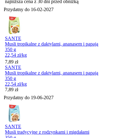
najniższa cena z 30 dni przed obniżką
Przydatny do
16-02-2027
SANTE
Musli tropikalne z daktylami, ananasem i papają
350 g
22,54
zł
/kg
Cena
7,89
zł
SANTE
Musli tropikalne z daktylami, ananasem i papają
350 g
22,54
zł
/kg
Cena
7,89
zł
Przydatny do
19-06-2027
SANTE
Musli tradycyjne z rodzynkami i migdałami
350 g