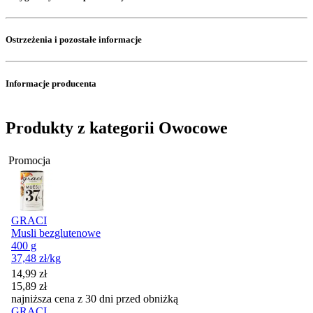
Ostrzeżenia i pozostałe informacje
Informacje producenta
Produkty z kategorii Owocowe
Promocja
GRACI
Musli bezglutenowe
400 g
37,48
zł
/kg
Cena promocyjna
14,99
zł
15,89
zł
najniższa cena z 30 dni przed obniżką
GRACI