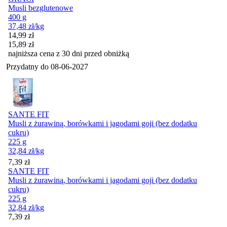
Musli bezglutenowe
400 g
37,48
zł
/kg
Cena promocyjna
14,99
zł
15,89
zł
najniższa cena z 30 dni przed obniżką
Przydatny do
08-06-2027
SANTE FIT
Musli z żurawiną, borówkami i jagodami goji (bez dodatku
cukru)
225 g
32,84
zł
/kg
Cena
7,39
zł
SANTE FIT
Musli z żurawiną, borówkami i jagodami goji (bez dodatku
cukru)
225 g
32,84
zł
/kg
Cena
7,39
zł