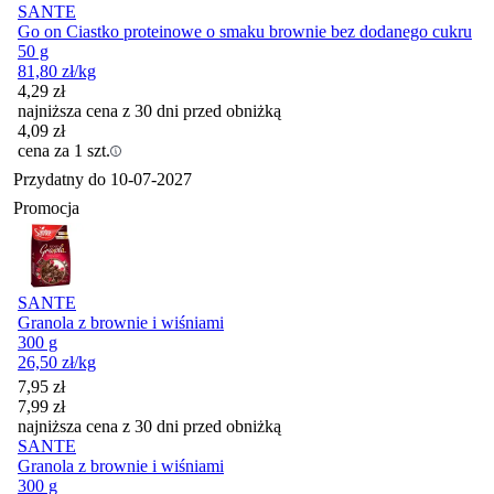
SANTE
Go on Ciastko proteinowe o smaku brownie bez dodanego cukru
50 g
81,80
zł
/kg
4,29
zł
najniższa cena z 30 dni przed obniżką
4,09
zł
cena za 1 szt.
Przydatny do
10-07-2027
Promocja
SANTE
Granola z brownie i wiśniami
300 g
26,50
zł
/kg
Cena promocyjna
7,95
zł
7,99
zł
najniższa cena z 30 dni przed obniżką
SANTE
Granola z brownie i wiśniami
300 g