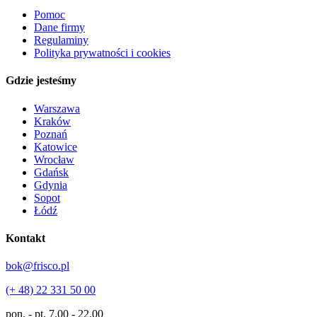
Pomoc
Dane firmy
Regulaminy
Polityka prywatności i cookies
Gdzie jesteśmy
Warszawa
Kraków
Poznań
Katowice
Wrocław
Gdańsk
Gdynia
Sopot
Łódź
Kontakt
bok@frisco.pl
(+ 48) 22 331 50 00
pon. - pt.
7.00 - 22.00