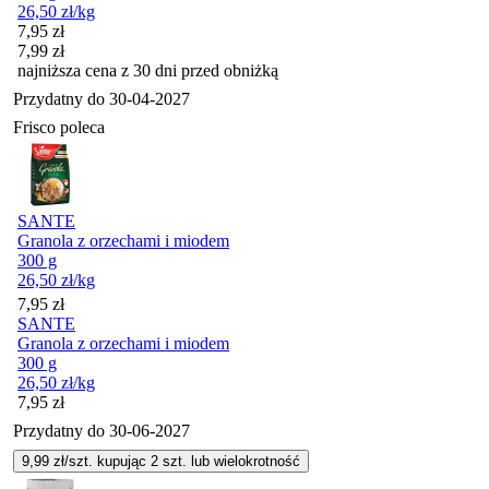
26,50
zł
/kg
Cena promocyjna
7,95
zł
7,99
zł
najniższa cena z 30 dni przed obniżką
Przydatny do
30-04-2027
Frisco poleca
SANTE
Granola z orzechami i miodem
300 g
26,50
zł
/kg
Cena
7,95
zł
SANTE
Granola z orzechami i miodem
300 g
26,50
zł
/kg
Cena
7,95
zł
Przydatny do
30-06-2027
9,99
zł/szt. kupując
2
szt.
lub wielokrotność