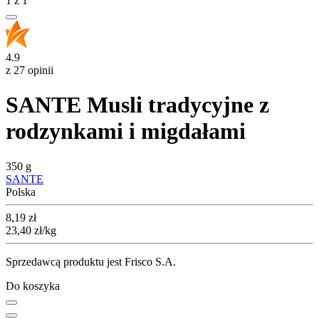
1
z
1
4.9
z 27 opinii
SANTE Musli tradycyjne z
rodzynkami i migdałami
350 g
SANTE
Polska
Cena
8,19
zł
23,40
zł
/kg
Sprzedawcą produktu jest Frisco S.A.
Do koszyka