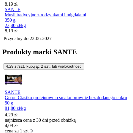
Cena
8,19
zł
SANTE
Musli tradycyjne z rodzynkami i migdałami
350 g
23,40
zł
/kg
Cena
8,19
zł
Przydatny do
22-06-2027
Produkty marki SANTE
4,29
zł/szt. kupując
2
szt.
lub wielokrotność
SANTE
Go on Ciastko proteinowe o smaku brownie bez dodanego cukru
50 g
81,80
zł
/kg
4,29
zł
najniższa cena z 30 dni przed obniżką
4,09
zł
cena za 1 szt.