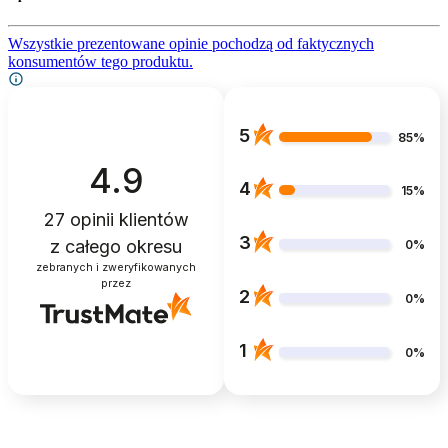
Wszystkie prezentowane opinie pochodzą od faktycznych
konsumentów tego produktu.
5
85%
4.9
4
15%
27
opinii klientów
3
z całego okresu
0%
zebranych i zweryfikowanych
przez
2
0%
1
0%