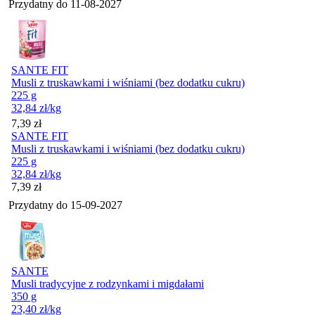
Przydatny do
11-08-2027
SANTE FIT
Musli z truskawkami i wiśniami (bez dodatku cukru)
225 g
32,84
zł
/kg
Cena
7,39
zł
SANTE FIT
Musli z truskawkami i wiśniami (bez dodatku cukru)
225 g
32,84
zł
/kg
Cena
7,39
zł
Przydatny do
15-09-2027
SANTE
Musli tradycyjne z rodzynkami i migdałami
350 g
23,40
zł
/kg