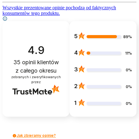
Wszystkie prezentowane opinie pochodzą od faktycznych
konsumentów tego produktu.
5
89%
4.9
4
11%
35
opinii klientów
3
z całego okresu
0%
zebranych i zweryfikowanych
przez
2
0%
1
0%
Jak zbieramy opinie?