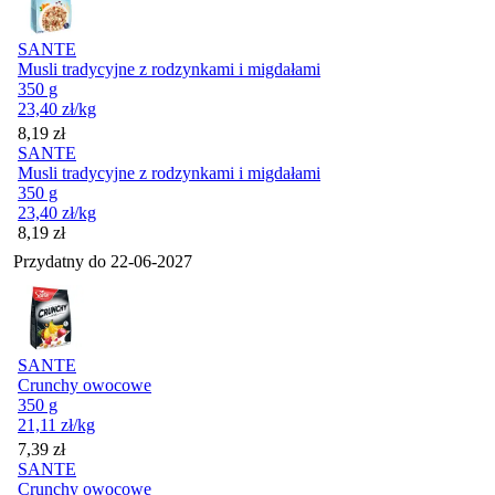
SANTE
Musli tradycyjne z rodzynkami i migdałami
350 g
23,40
zł
/kg
Cena
8,19
zł
SANTE
Musli tradycyjne z rodzynkami i migdałami
350 g
23,40
zł
/kg
Cena
8,19
zł
Przydatny do
22-06-2027
SANTE
Crunchy owocowe
350 g
21,11
zł
/kg
Cena
7,39
zł
SANTE
Crunchy owocowe