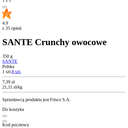
1
z
1
4.9
z 35 opinii
SANTE Crunchy owocowe
350 g
SANTE
Polska
1 szt.
8
szt.
Cena
7,39
zł
21,11
zł
/kg
Sprzedawcą produktu jest Frisco S.A.
Do koszyka
Kod pocztowy