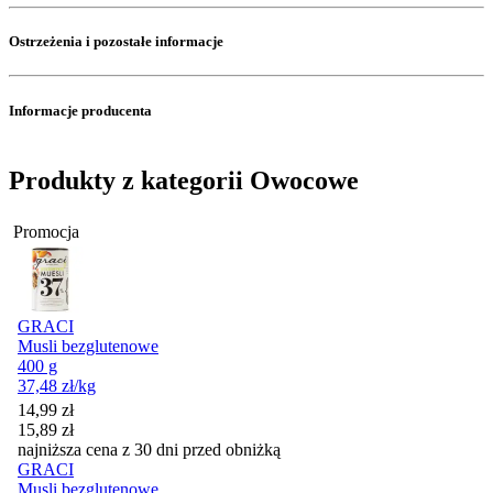
Ostrzeżenia i pozostałe informacje
Informacje producenta
Produkty z kategorii Owocowe
Promocja
GRACI
Musli bezglutenowe
400 g
37,48
zł
/kg
Cena promocyjna
14,99
zł
15,89
zł
najniższa cena z 30 dni przed obniżką
GRACI
Musli bezglutenowe