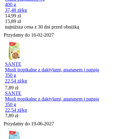
400 g
37,48
zł
/kg
Cena promocyjna
14,99
zł
15,89
zł
najniższa cena z 30 dni przed obniżką
Przydatny do
16-02-2027
SANTE
Musli tropikalne z daktylami, ananasem i papają
350 g
22,54
zł
/kg
Cena
7,89
zł
SANTE
Musli tropikalne z daktylami, ananasem i papają
350 g
22,54
zł
/kg
Cena
7,89
zł
Przydatny do
19-06-2027