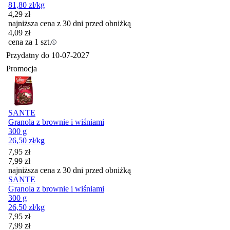
81,80
zł
/kg
4,29
zł
najniższa cena z 30 dni przed obniżką
4,09
zł
cena za 1 szt.
Przydatny do
10-07-2027
Promocja
SANTE
Granola z brownie i wiśniami
300 g
26,50
zł
/kg
Cena promocyjna
7,95
zł
7,99
zł
najniższa cena z 30 dni przed obniżką
SANTE
Granola z brownie i wiśniami
300 g
26,50
zł
/kg
Cena promocyjna
7,95
zł
7,99
zł