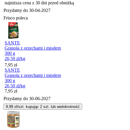
najniższa cena z 30 dni przed obniżką
Przydatny do
30-04-2027
Frisco poleca
SANTE
Granola z orzechami i miodem
300 g
26,50
zł
/kg
Cena
7,95
zł
SANTE
Granola z orzechami i miodem
300 g
26,50
zł
/kg
Cena
7,95
zł
Przydatny do
30-06-2027
9,99
zł/szt. kupując
2
szt.
lub wielokrotność