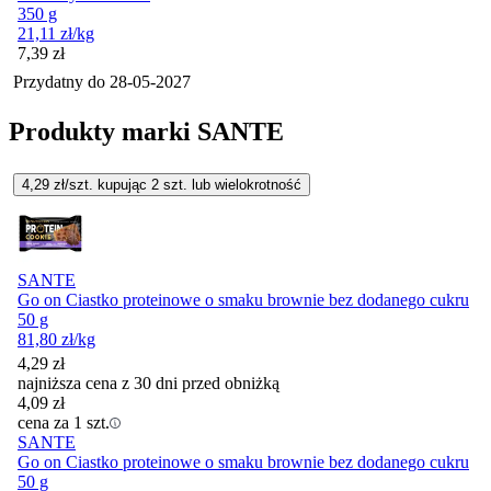
350 g
21,11
zł
/kg
Cena
7,39
zł
Przydatny do
28-05-2027
Produkty marki SANTE
4,29
zł/szt. kupując
2
szt.
lub wielokrotność
SANTE
Go on Ciastko proteinowe o smaku brownie bez dodanego cukru
50 g
81,80
zł
/kg
4,29
zł
najniższa cena z 30 dni przed obniżką
4,09
zł
cena za 1 szt.
SANTE
Go on Ciastko proteinowe o smaku brownie bez dodanego cukru
50 g